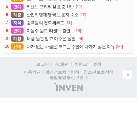
5
연예
[11]
리센느 프리티걸 음중 1위~
6
계층
[20]
산업혁명때 영국 노동자 숙소
7
지식
[11]
중력댐의 건축해부도
8
연예
[18]
다음주 놀토 리센느 출연...
9
계층
[24]
태풍 돌핀 말고 이주은 돌핀
10
유머
[20]
차가 없는 사람은 모르는 주말에 나가기 싫은 이유
로그인
PC화면
퀵링크
설정
청소년보호정책
이용약관
개인정보처리방침
▲
불법촬영물신고안내
(주)
인
벤