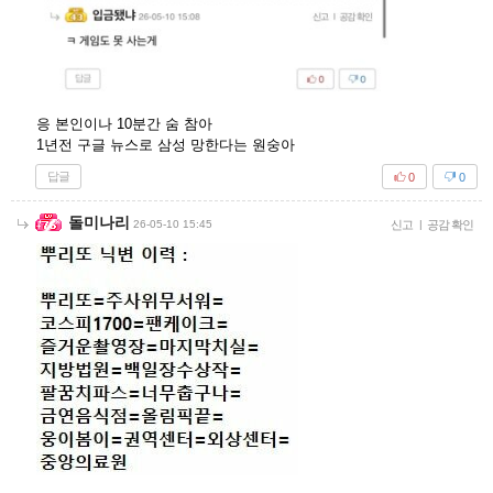
응 본인이나 10분간 숨 참아
1년전 구글 뉴스로 삼성 망한다는 원숭아
답글
0
0
돌미나리
26-05-10 15:45
신고
|
공감 확인