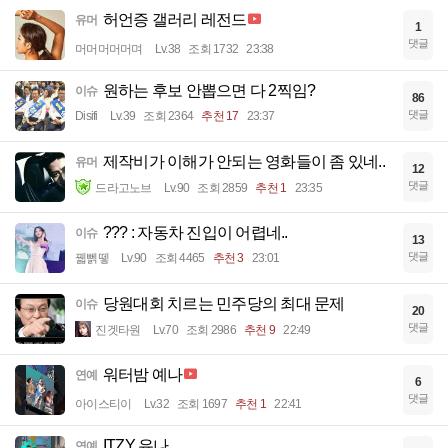
허언증 갤러리 레전드
유머
1
댓글
머머머머머며
Lv.38
조회 1732
23:38
원하는 후보 안뽑으면 다 2찍임?
이슈
86
댓글
Disifi
Lv.39
조회 2364
추천 17
23:37
제작비가 이해가 안되는 영화들이 좀 있네..
유머
12
댓글
드라고노브
Lv.90
조회 2859
추천 1
23:35
??? : 자동차 진입이 어렵네..
이슈
13
댓글
꿻뻵뗗
Lv.90
조회 4465
추천 3
23:01
당원대회 치르는 민주당의 최대 문제
이슈
20
댓글
진겟타원
Lv.70
조회 2986
추천 9
22:49
워터밤 예나
연예
6
댓글
아이스티이
Lv.32
조회 1697
추천 1
22:41
ITZY 유나
연예