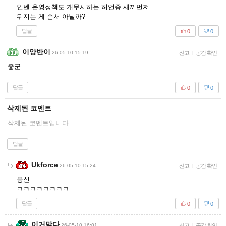
인벤 운영정책도 개무시하는 허언증 새끼먼저
뒤지는 게 순서 아닐까?
답글
0
0
이양반이
26-05-10 15:19
신고
|
공감 확인
좋군
답글
0
0
삭제된 코멘트
삭제된 코멘트입니다.
답글
Ukforce
26-05-10 15:24
신고
|
공감 확인
븅신
ㅋㅋㅋㅋㅋㅋㅋㅋ
답글
0
0
이거맞다
26-05-10 16:01
신고
|
공감 확인