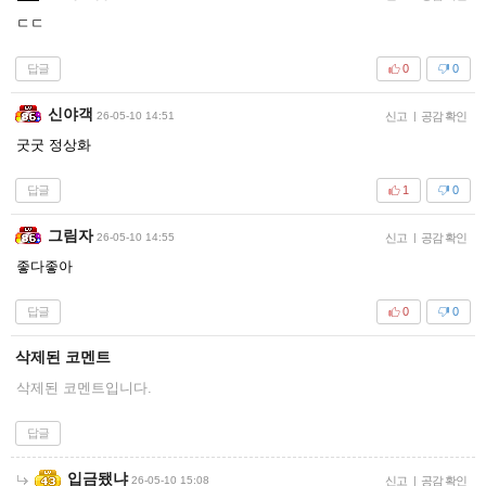
ㄷㄷ
답글
0
0
신야객
26-05-10 14:51
신고
|
공감 확인
굿굿 정상화
답글
1
0
그림자
26-05-10 14:55
신고
|
공감 확인
좋다좋아
답글
0
0
삭제된 코멘트
삭제된 코멘트입니다.
답글
입금됐냐
26-05-10 15:08
신고
|
공감 확인