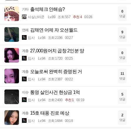
출석체크 안해슴?
기타
0
댓글
사실난라쿤
Lv.89
조회 557
추천 4
00:28
김채연 어제 자 오션월드
연예
9
댓글
입사
Lv.94
조회 2196
00:27
27,000원어치 곱창 2인분 양
계층
0
댓글
입사
Lv.94
조회 1720
00:25
오늘로써 완벽히 증명된 거
계층
11
댓글
입사
Lv.94
조회 2387
00:22
통영 살인사건 현상금 1억
이슈
5
댓글
입사
Lv.94
조회 2400
추천 1
00:19
15호 태풍 진로 예상
계층
2
댓글
입사
Lv.94
조회 1684
00:18