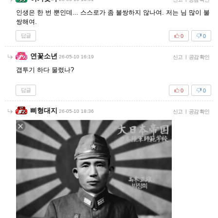
인생은 한 번 뿐인데... 스스로가 좀 불쌍하지 않나여. 저는 님 많이 불
쌍해여.
답글
0
0
연꽃소년
26-05-10 16:19
신고
|
공감 확인
갭투기 하다 물렸나?
답글
0
0
삐형대지
26-05-10 18:36
신고
|
공감 확인