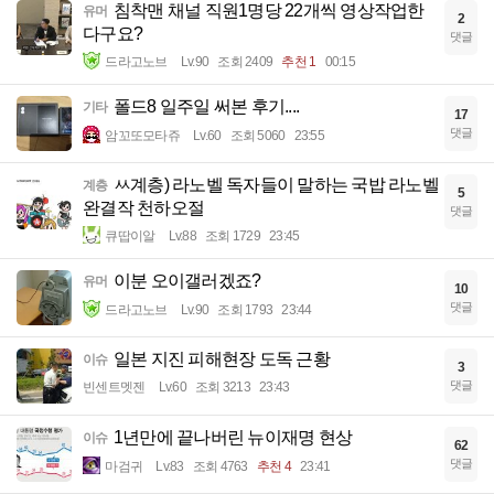
침착맨 채널 직원1명당 22개씩 영상작업한
유머
2
다구요?
댓글
드라고노브
Lv.90
조회 2409
추천 1
00:15
폴드8 일주일 써본 후기....
기타
17
댓글
암꼬또모타쥬
Lv.60
조회 5060
23:55
ㅆ계층) 라노벨 독자들이 말하는 국밥 라노벨
계층
5
완결작 천하오절
댓글
큐땁이알
Lv.88
조회 1729
23:45
이분 오이갤러겠죠?
유머
10
댓글
드라고노브
Lv.90
조회 1793
23:44
일본 지진 피해현장 도독 근황
이슈
3
댓글
빈센트멧젠
Lv.60
조회 3213
23:43
1년만에 끝나버린 뉴이재명 현상
이슈
62
댓글
마검귀
Lv.83
조회 4763
추천 4
23:41