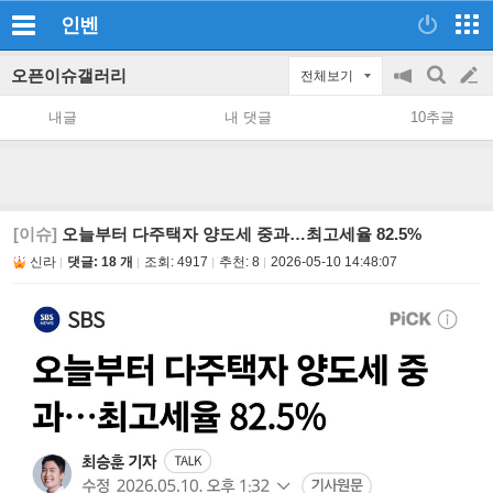
인벤
오픈이슈갤러리
전체보기
공
검
글
지
색
내글
내 댓글
10추글
on/off
쓰
기
[이슈]
오늘부터 다주택자 양도세 중과…최고세율 82.5%
신라
댓글: 18 개
조회:
4917
추천:
8
2026-05-10 14:48:07