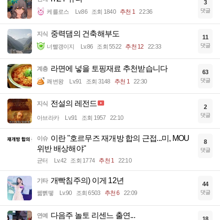
3
댓글
케를로스
Lv.86
조회 1840
추천 1
22:36
중력댐의 건축해부도
지식
11
댓글
너빨갱이지
Lv.86
조회 5522
추천 12
22:33
라면에 넣을 토핑재료 추천받습니다
계층
63
댓글
쾌변왕
Lv.91
조회 3148
추천 1
22:30
전설의 레전드
지식
2
댓글
아브라카
Lv.91
조회 1957
22:10
이란 "호르무즈 재개방 합의 근접...미, MOU
이슈
8
위반 배상해야"
댓글
균터
Lv.42
조회 1774
추천 1
22:10
개빡침주의) 이게 12년
기타
44
댓글
꿻뻵뗗
Lv.90
조회 6503
추천 6
22:09
다음주 놀토 리센느 출연...
연예
18