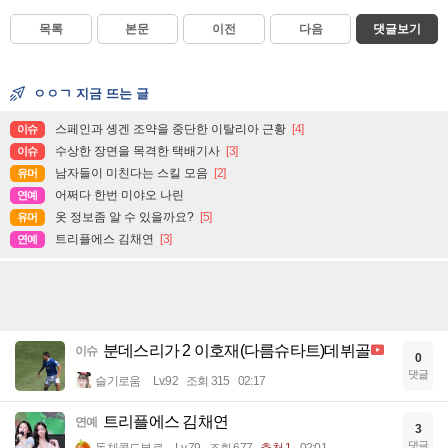
목록
본문
이전
다음
댓글보기
ㅇㅇㄱ 지금 뜨는 글
스페인과 솅겐 조약을 중단한 이탈리아 근황
[4]
이슈
수상한 장면을 목격한 택배기사
[3]
이슈
남자들이 미친다는 스킬 모음
[2]
유머
어쩌다 한번 미야오 나린
연예
옷 정보좀 알 수 있을까요?
[5]
유머
트리플에스 김채연
[3]
연예
분데스리가 2 이호재(다름슈타트)데뷔골
이슈
0
댓글
슬기로움
Lv.92
조회 315
02:17
트리플에스 김채연
연예
3
댓글