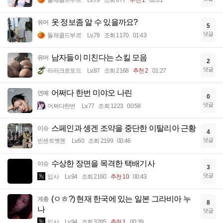
돌체콜드부르
Lv.79
조회 677
추천 1
02:01
옷 정보좀 알 수 있을까요?
유머
5
댓글
돌체콜드부르
Lv.79
조회 1170
01:43
남자들이 미친다는 스킬 모음
유머
2
댓글
라라크로포드
Lv.87
조회 2168
추천 2
01:27
어쩌다 한번 미야오 나린
연예
0
댓글
어쩌다한번
Lv.77
조회 1223
00:58
스페인과 솅겐 조약을 중단한 이탈리아 근황
이슈
4
댓글
빈센트멧젠
Lv.60
조회 2199
00:46
수상한 장면을 목격한 택배기사
이슈
3
댓글
입사
Lv.94
조회 2160
추천 10
00:43
(ㅇㅎ?) 현재 한국에 있는 일본 그라비아 누
계층
8
나
댓글
입사
Lv.94
조회 3285
추천 1
00:39