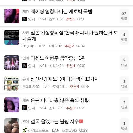
웨이팅 엄청나다는 애호박 국밥
계층
27
댓글
입사
Lv.94
조회 3134
추천 1
00:36
일본 기상청피셜 :한국아 니네가 원하는거 보
사진
9
내줄게
댓글
Dogdrip
Lv.22
조회 3118
추천 2
00:34
리센느 이번주 음악중심 1위
연예
5
댓글
입사
Lv.94
조회 1424
추천 4
00:33
정신건강에 도움이 되는 생각 10가지
유머
3
댓글
분당리자몽
Lv.62
조회 1692
추천 4
00:33
은근 마니아층 많은 음식 취향
계층
7
댓글
입사
Lv.94
조회 1789
추천 1
00:29
결국 울었다는 블핑 지수
연예
3
댓글
라라크로포드
Lv.87
조회 1546
00:29