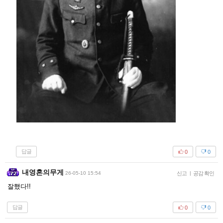
답글
0
0
내영혼의무게
26-05-10 15:54
신고
|
공감 확인
잘했다!!
답글
0
0