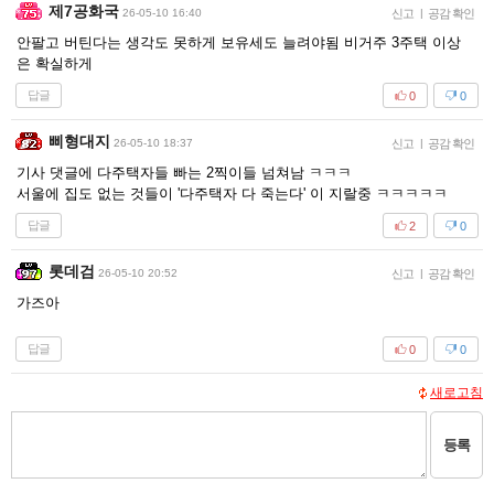
제7공화국
26-05-10 16:40
신고
|
공감 확인
안팔고 버틴다는 생각도 못하게 보유세도 늘려야됨 비거주 3주택 이상
은 확실하게
답글
0
0
삐형대지
26-05-10 18:37
신고
|
공감 확인
기사 댓글에 다주택자들 빠는 2찍이들 넘쳐남 ㅋㅋㅋ
서울에 집도 없는 것들이 '다주택자 다 죽는다' 이 지랄중 ㅋㅋㅋㅋㅋ
답글
2
0
롯데검
26-05-10 20:52
신고
|
공감 확인
가즈아
답글
0
0
새로고침
등록