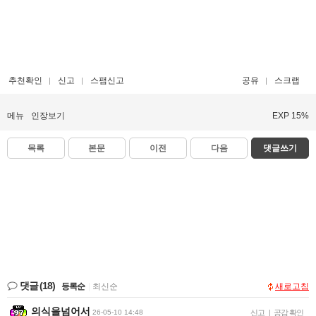
추천확인
신고
스팸신고
공유
스크랩
메뉴
인장보기
EXP 15%
목록
본문
이전
다음
댓글쓰기
댓글
(18)
등록순
|
최신순
새로고침
의식을넘어서
26-05-10 14:48
신고
|
공감 확인