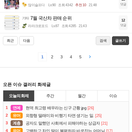
댓글
많이슬프다
Lv.90
조회 4342
추천 10
21:48
7월 국산차 판매 순위
기타
12
댓글
라라크로포드
Lv.87
조회 4285
21:43
최근
다음
검색
글쓰기
1
2
3
4
5
오픈 이슈 갤러리 화제글
오늘의 화제
주간
월간
이슈
1
연예
[26]
현역 최고령 배우라는 신구 근황.jpg
2
유머
[25]
외향형 딸래미와 비행기 타면 생기는 일.
3
계층
[21]
공자도 말했던 사회에서 피해야하는 상급자
4
유머
[17]
고백하고 차인 딸이 불평하자 바로잡는 어머님