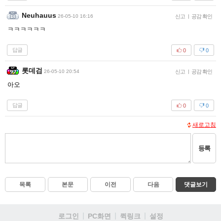
Neuhauus
26-05-10 16:16
신고
|
공감 확인
ㅋㅋㅋㅋㅋㅋ
답글
0
0
롯데검
26-05-10 20:54
신고
|
공감 확인
아오
답글
0
0
새로고침
등록
목록
본문
이전
다음
댓글보기
로그인
PC화면
퀵링크
설정