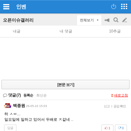
인벤
오픈이슈갤러리
전체보기
공
검
글
지
색
내글
내 댓글
10추글
on/off
쓰
기
[본문 보기]
댓글
(7)
등록순
|
최신순
새로고침
백종원
26-05-10 15:03
신고
|
공감 확인
하 ㅅㅂ...
일요일에 일하고 있어서 두배로 ㅈ같네 ..
답글
1
0