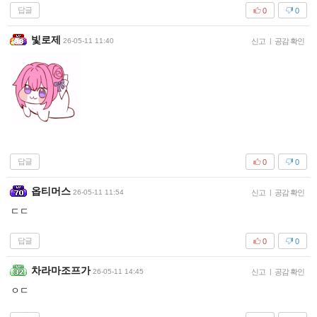
답글
0
0
빛로제
26-05-11 11:40
신고
|
공감 확인
답글
0
0
옵티머스
26-05-11 11:54
신고
|
공감 확인
ㄷㄷ
답글
0
0
차라마조프가
26-05-11 14:45
신고
|
공감 확인
ㅇㄷ