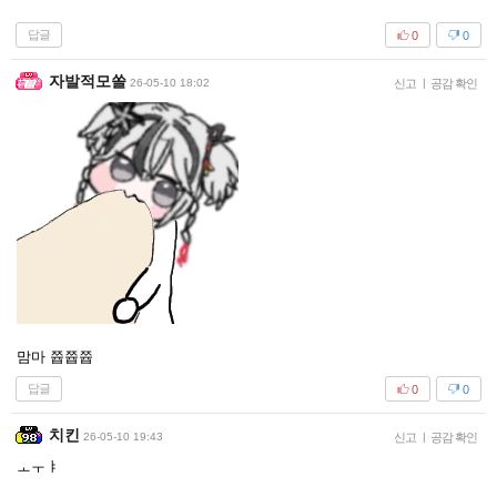
답글
0
0
자발적모쏠
26-05-10 18:02
신고
|
공감 확인
맘마 쯉쯉쯉
답글
0
0
치킨
26-05-10 19:43
신고
|
공감 확인
ㅗㅜㅑ