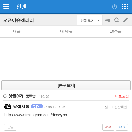
인벤
오픈이슈갤러리
전체보기
공
검
글
지
색
내글
내 댓글
10추글
on/off
쓰
기
[본문 보기]
댓글
(42)
등록순
|
최신순
새로고침
달섭지롱
26-05-10 15:06
신고
|
공감 확인
https://www.instagram.com/diorwynn
답글
0
0