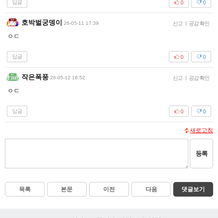
답글
0
0
호박벌궁뎅이
26-05-11 17:39
신고
|
공감 확인
ㅇㄷ
답글
0
0
작은폭풍
26-05-12 16:52
신고
|
공감 확인
ㅇㄷ
답글
0
0
새로고침
등록
목록
본문
이전
다음
댓글보기