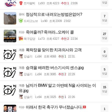
댓글
전자팔찌
Lv.93
조회 4223
추천 1
23:06
정상적으로 내려오는방법은없어?
유머
7
댓글
드라고노브
Lv.90
조회 2309
23:02
죽여줄까? 죽여라...오케이 콜
이슈
27
댓글
왜구김당
Lv.73
조회 4327
추천 2
22:34
폭락장을 맞이한 치과의사와 고객
계층
0
댓글
강슬기
Lv.94
조회 4068
추천 1
22:31
승객을 배려한 버스기사의 센스.jpg
계층
5
댓글
강슬기
Lv.94
조회 3085
추천 2
22:29
남자가 BMW 말고 아반떼 N을 사야되는 이
계층
15
유.jpg
댓글
강슬기
Lv.94
조회 3325
추천 1
22:26
이래서 한국 축구가 무너졌습니다.
이슈
1