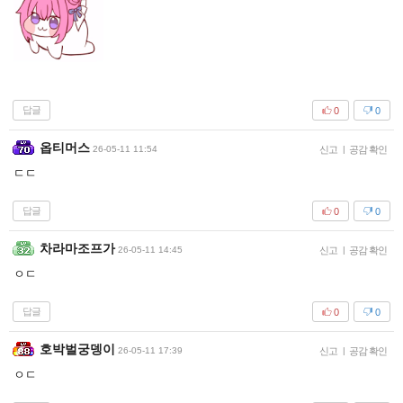
답글
0
0
옵티머스
26-05-11 11:54
신고
|
공감 확인
ㄷㄷ
답글
0
0
차라마조프가
26-05-11 14:45
신고
|
공감 확인
ㅇㄷ
답글
0
0
호박벌궁뎅이
26-05-11 17:39
신고
|
공감 확인
ㅇㄷ