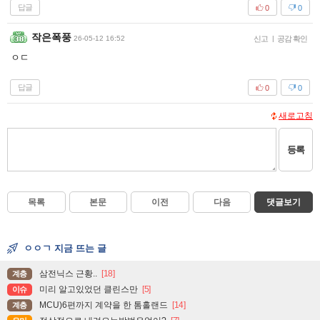
답글
0
0
작은폭풍
26-05-12 16:52
신고
|
공감 확인
ㅇㄷ
답글
0
0
새로고침
등록
목록
본문
이전
다음
댓글보기
ㅇㅇㄱ 지금 뜨는 글
삼전닉스 근황..
[18]
계층
미리 알고있었던 클린스만
[5]
이슈
MCU)6편까지 계약을 한 톰홀랜드
[14]
계층