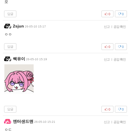
오
답글
0
0
2sjun
26-05-10 15:17
신고
|
공감 확인
ㅇㅇ
답글
0
0
쌕유이
26-05-10 15:19
신고
|
공감 확인
답글
0
0
엔터샌드맨
26-05-10 15:21
신고
|
공감 확인
ㅇㄷ