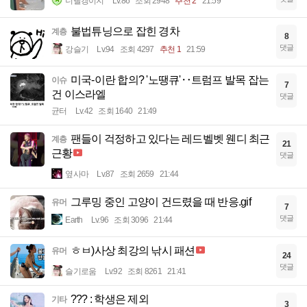
너빨갱이지
Lv.86
조회 2948
추천 2
21:59
불법튜닝으로 잡힌 경차
계층
8
댓글
강슬기
Lv.94
조회 4297
추천 1
21:59
미국-이란 합의? '노땡큐'‥트럼프 발목 잡는
이슈
7
건 이스라엘
댓글
균터
Lv.42
조회 1640
21:49
팬들이 걱정하고 있다는 레드벨벳 웬디 최근
계층
21
근황
댓글
옆사마
Lv.87
조회 2659
21:44
그루밍 중인 고양이 건드렸을 때 반응.gif
유머
7
댓글
Earth
Lv.96
조회 3096
21:44
ㅎㅂ)사상 최강의 낚시 패션
유머
24
댓글
슬기로움
Lv.92
조회 8261
21:41
??? : 학생은 제외
기타
3