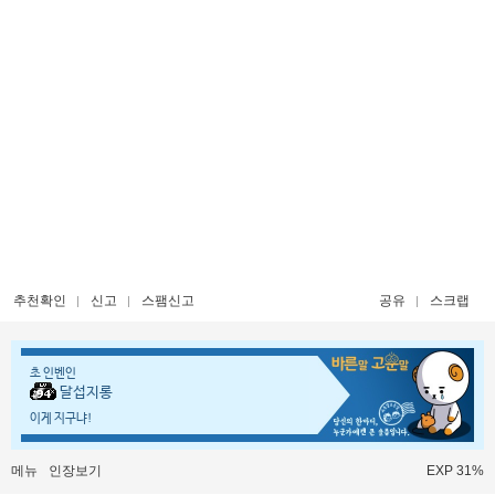
추천확인
신고
스팸신고
공유
스크랩
초 인벤인
달섭지롱
이게 지구냐!
메뉴
인장보기
EXP 31%