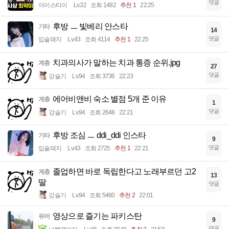
댓글
아이스티이
Lv.32
조회 1482
추천 1
22:25
후방 ㅡ 빛베리 안스타
기타
14
댓글
입술돼지
Lv.43
조회 4114
추천 1
22:25
치과의사가 말하는 치과 통증 순위.jpg
계층
27
댓글
강슬기
Lv.94
조회 3736
22:23
에어비앤비 숙소 별점 5개 준 이유
계층
1
댓글
강슬기
Lv.94
조회 2648
22:21
후방 조심 ㅡ ddi_ddi 인스타
기타
9
댓글
입술돼지
Lv.43
조회 2725
추천 1
22:21
졸업하면 바로 독립한다고 노래부르던 고2
계층
13
딸
댓글
강슬기
Lv.94
조회 5460
추천 2
22:01
영상으로 즐기는 파키스탄
유머
9
댓글