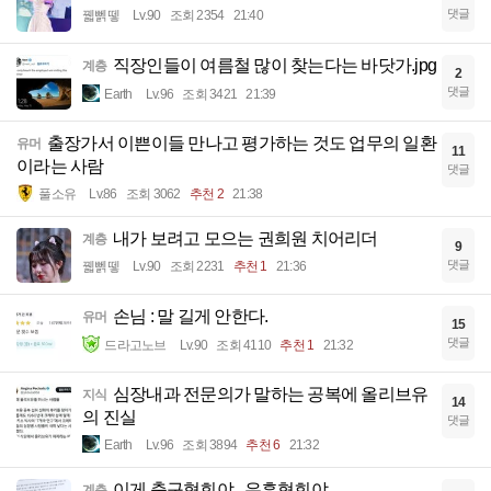
댓글
꿻뻵뗗
Lv.90
조회 2354
21:40
직장인들이 여름철 많이 찾는다는 바닷가.jpg
계층
2
댓글
Earth
Lv.96
조회 3421
21:39
출장가서 이쁜이들 만나고 평가하는 것도 업무의 일환
유머
11
이라는 사람
댓글
풀소유
Lv.86
조회 3062
추천 2
21:38
내가 보려고 모으는 권희원 치어리더
계층
9
댓글
꿻뻵뗗
Lv.90
조회 2231
추천 1
21:36
손님 : 말 길게 안한다.
유머
15
댓글
드라고노브
Lv.90
조회 4110
추천 1
21:32
심장내과 전문의가 말하는 공복에 올리브유
지식
14
의 진실
댓글
Earth
Lv.96
조회 3894
추천 6
21:32
이게 축구협회야...유흥협회야
계층