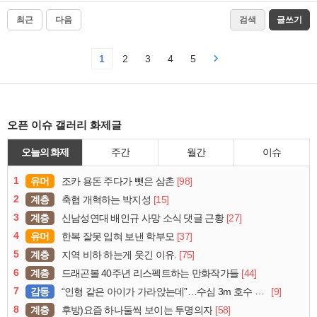
최근
다음
검색
글쓰기
1
2
3
4
5
오픈 이슈 갤러리 화제글
오늘의 화제
주간
월간
이슈
1
유머
[98]
조카 용돈 주다가 뺏은 삼촌
2
계층
[15]
축협 개혁하는 박지성
3
계층
[27]
신남성연대 배인규 사망 소식 댓글 근황
4
유머
[37]
한복 잘못 입혀 보낸 학부모
5
계층
[75]
지역 비하 하는게 웃긴 이유.
6
계층
[44]
드래곤볼 40주년 리스펙트하는 만화작가들
7
감동
[9]
“인형 같은 아이가 가라앉는데”…수심 3m 호수 뛰어든 60대 의인
8
계층
[58]
후방)요즘 하나둘씩 보이는 투명의자