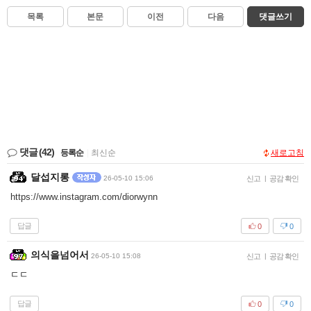
목록
본문
이전
다음
댓글쓰기
댓글
(42)
등록순
|
최신순
새로고침
달섭지롱
26-05-10 15:06
신고
|
공감 확인
https://www.instagram.com/diorwynn
답글
0
0
의식을넘어서
26-05-10 15:08
신고
|
공감 확인
ㄷㄷ
답글
0
0