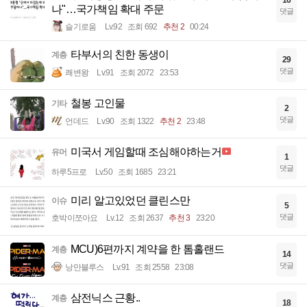
16
나"…국가책임 확대 주문
댓글
슬기로움
Lv.92
조회 692
추천 2
00:24
타부서의 친한 동생이
계층
29
댓글
쾌변왕
Lv.91
조회 2072
23:53
철봉 고인물
기타
2
댓글
언데드
Lv.90
조회 1322
추천 2
23:48
미국서 게임할때 조심해야하는거
유머
1
댓글
하루5프로
Lv.50
조회 1685
23:21
미리 알고있었던 클린스만
이슈
5
댓글
호박이쪼아요
Lv.12
조회 2637
추천 3
23:20
MCU)6편까지 계약을 한 톰홀랜드
계층
14
댓글
낭만블루스
Lv.91
조회 2558
23:08
삼전닉스 근황..
계층
18