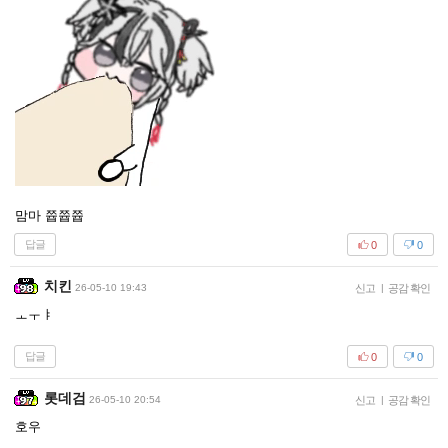
맘마 쯉쯉쯉
답글
0
0
치킨
26-05-10 19:43
신고
|
공감 확인
ㅗㅜㅑ
답글
0
0
롯데검
26-05-10 20:54
신고
|
공감 확인
호우