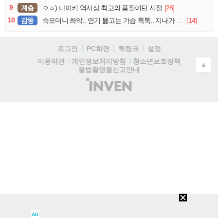
9
계층
[28]
ㅇㅎ) 나이키 역사상 최고의 품질이던 시절
10
감동
[14]
슥오더니 촤악.. 연기 뚫고는 가슴 툭툭.. 지나가던 아재의 정체
로그인
PC화면
퀵링크
설정
청소년보호정책
이용약관
개인정보처리방침
▲
불법촬영물신고안내
(주)
인
벤
AD