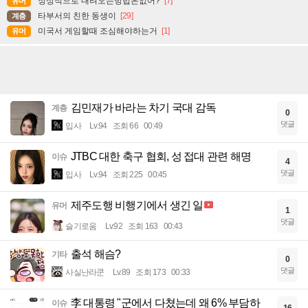
정상적으로 내려오는방법은없어?
[7]
유머
타부서의 친한 동생이
[29]
계층
미국서 게임할때 조심해야하는거
[1]
유머
김민재가 바라는 차기 국대 감독
계층
0
댓글
입사
Lv.94
조회 66
00:49
JTBC 대한 축구 협회, 성 접대 관련 해명
이슈
4
댓글
입사
Lv.94
조회 225
00:45
제주도행 비행기에서 생긴 일
유머
1
댓글
슬기로움
Lv.92
조회 163
00:43
출석 해슴?
기타
0
댓글
사실난라쿤
Lv.89
조회 173
00:33
李 대통령 "군에서 다쳤는데 왜 6% 부담하
이슈