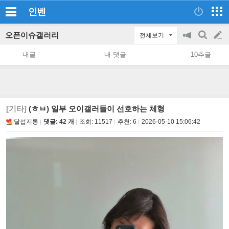
인벤
오픈이슈갤러리
전체보기
공
검
글
지
색
내글
내 댓글
10추글
on/off
쓰
기
[기타]
(ㅎㅂ) 일부 오이갤러들이 선호하는 체형
달섭지롱
댓글: 42 개
조회:
11517
추천:
6
2026-05-10 15:06:42