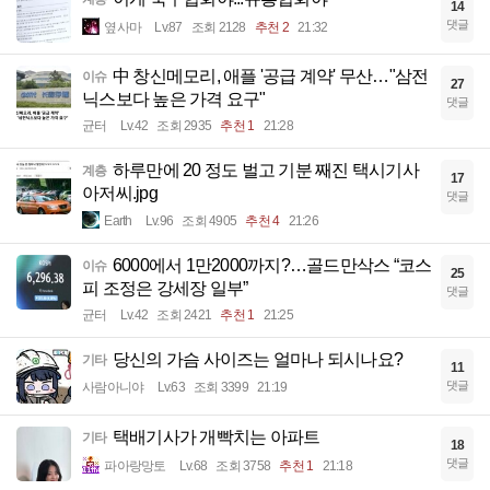
14
댓글
옆사마
Lv.87
조회 2128
추천 2
21:32
中 창신메모리, 애플 '공급 계약' 무산…"삼전
이슈
27
닉스보다 높은 가격 요구"
댓글
균터
Lv.42
조회 2935
추천 1
21:28
하루만에 20 정도 벌고 기분 째진 택시기사
계층
17
아저씨.jpg
댓글
Earth
Lv.96
조회 4905
추천 4
21:26
6000에서 1만2000까지?…골드만삭스 “코스
이슈
25
피 조정은 강세장 일부”
댓글
균터
Lv.42
조회 2421
추천 1
21:25
당신의 가슴 사이즈는 얼마나 되시나요?
기타
11
댓글
사람아니야
Lv.63
조회 3399
21:19
택배기사가 개빡치는 아파트
기타
18
댓글
파아랑망토
Lv.68
조회 3758
추천 1
21:18