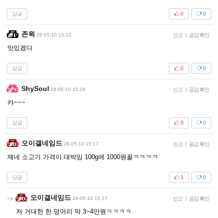
답글
0
0
존윅
26-05-10 15:12
신고
|
공감 확인
맛있겠다
답글
0
0
ShySoul
26-05-10 15:16
신고
|
공감 확인
캬~~~
답글
0
0
오이갤네임드
26-05-10 15:17
신고
|
공감 확인
쟤네 소고기 가격이 대박임 100g에 1000원꼴ㅋㅋㅋㅋ
답글
1
0
오이갤네임드
26-05-10 15:17
신고
|
공감 확인
저 거대한 한 덩어리 막 3~4만원ㅋㅋㅋㅋ