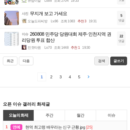
큐땁이알
Lv.88
조회 2704
19:33
무지개 보고 가세요
사진
5
댓글
오늘도피씨방
Lv.86
조회 1083
추천 3
19:31
260808 민주당 당원대회 제주·인천지역 권
이슈
22
리당원 투표 합산
댓글
진겟타원
Lv.70
조회 1448
추천 1
19:30
최근
다음
검색
글쓰기
1
2
3
4
5
오픈 이슈 갤러리 화제글
오늘의 화제
주간
월간
이슈
1
연예
[25]
현역 최고령 배우라는 신구 근황.jpg