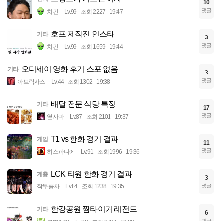
10
댓글
치킨
Lv.99
조회 2227
19:47
호프 제작진 인스타
기타
3
댓글
치킨
Lv.99
조회 1659
19:44
오디세이 영화 후기 스포 없음
기타
3
댓글
아브락사스
Lv.44
조회 1302
19:38
배달 전문 식당 특징
기타
17
댓글
옆사마
Lv.87
조회 2101
19:37
T1 vs 한화 경기 결과
게임
11
댓글
히스파니에
Lv.91
조회 1996
19:36
LCK 티원 한화 경기 결과
계층
3
댓글
작두콩차
Lv.84
조회 1238
19:35
한강공원 짬타이거 레전드
기타
6
댓글