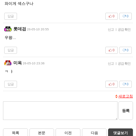
와이게 섹스구나
답글
0
0
롯데검
26-05-10 20:55
신고
|
공감 확인
우왕...
답글
0
0
미옥
26-05-10 23:36
신고
|
공감 확인
ㅋ ㅑ
답글
0
0
새로고침
등록
목록
본문
이전
다음
댓글보기