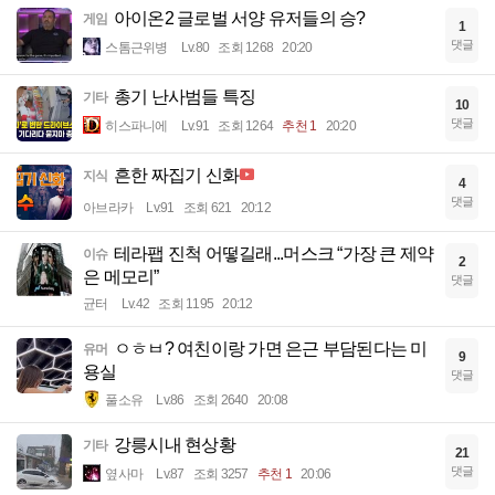
아이온2 글로벌 서양 유저들의 승?
게임
1
댓글
스톰근위병
Lv.80
조회 1268
20:20
총기 난사범들 특징
기타
10
댓글
히스파니에
Lv.91
조회 1264
추천 1
20:20
흔한 짜집기 신화
지식
4
댓글
아브라카
Lv.91
조회 621
20:12
테라팹 진척 어떻길래...머스크 “가장 큰 제약
이슈
2
은 메모리”
댓글
균터
Lv.42
조회 1195
20:12
ㅇㅎㅂ? 여친이랑 가면 은근 부담된다는 미
유머
9
용실
댓글
풀소유
Lv.86
조회 2640
20:08
강릉시내 현상황
기타
21
댓글
옆사마
Lv.87
조회 3257
추천 1
20:06