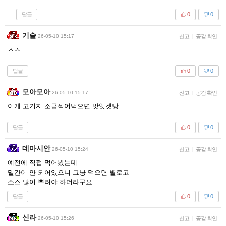
답글
0
0
기술
26-05-10 15:17
신고
|
공감 확인
ㅅㅅ
답글
0
0
모아모아
26-05-10 15:17
신고
|
공감 확인
이게 고기지 소금찍어먹으면 맛잇겟당
답글
0
0
데마시안
26-05-10 15:24
신고
|
공감 확인
예전에 직접 먹어봤는데
밑간이 안 되어있으니 그냥 먹으면 별로고
소스 많이 뿌려야 하더라구요
답글
0
0
신라
26-05-10 15:26
신고
|
공감 확인