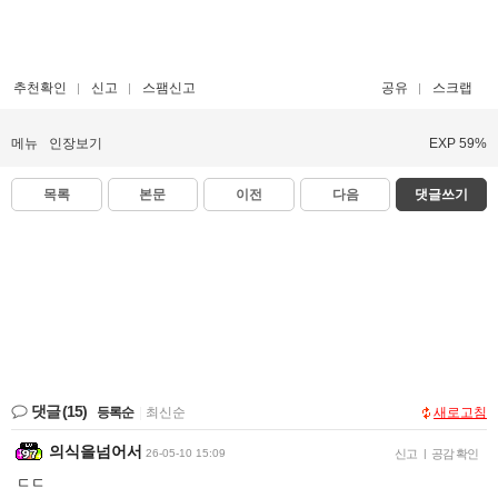
추천확인
신고
스팸신고
공유
스크랩
메뉴
인장보기
EXP 59%
목록
본문
이전
다음
댓글쓰기
댓글
(15)
등록순
|
최신순
새로고침
의식을넘어서
26-05-10 15:09
신고
|
공감 확인
ㄷㄷ