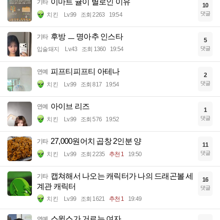
이마트 귤이 별로인 이유
기타
10
댓글
치킨
Lv.99
조회 2263
19:54
후방 ㅡ 명아추 인스타
기타
5
댓글
입술돼지
Lv.43
조회 1360
19:54
피프티피프티 아테나
연예
2
댓글
치킨
Lv.99
조회 817
19:54
아이브 리즈
연예
1
댓글
치킨
Lv.99
조회 576
19:52
27,000원어치 곱창 2인분 양
기타
11
댓글
치킨
Lv.99
조회 2235
추천 1
19:50
캡쳐해서 나오는 캐릭터가 나의 드래곤볼 세
기타
16
계관 캐릭터
댓글
치킨
Lv.99
조회 1621
추천 1
19:49
스윙스가 거르는 여자
연예