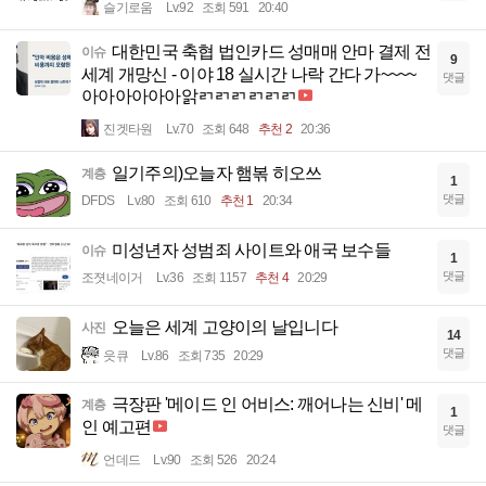
슬기로움
Lv.92
조회 591
20:40
대한민국 축협 법인카드 성매매 안마 결제 전
이슈
9
세계 개망신 - 이야 18 실시간 나락 간다 가~~~~
댓글
아아아아아아앍ㄺㄺㄺㄺㄺㄺ
진겟타원
Lv.70
조회 648
추천 2
20:36
일기주의)오늘자 햄볶 히오쓰
계층
1
댓글
DFDS
Lv.80
조회 610
추천 1
20:34
미성년자 성범죄 사이트와 애국 보수들
이슈
1
댓글
조졋네이거
Lv.36
조회 1157
추천 4
20:29
오늘은 세계 고양이의 날입니다
사진
14
댓글
읏큐
Lv.86
조회 735
20:29
극장판 '메이드 인 어비스: 깨어나는 신비' 메
계층
1
인 예고편
댓글
언데드
Lv.90
조회 526
20:24