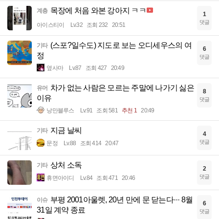
목장에 처음 와본 강아지 ㅋㅋ
계층
1
댓글
아이스티이
Lv.32
조회 232
20:51
(스포?일수도) 지도로 보는 오디세우스의 여
기타
6
정
댓글
옆사마
Lv.87
조회 427
20:49
차가 없는 사람은 모르는 주말에 나가기 싫은
유머
8
이유
댓글
낭만블루스
Lv.91
조회 581
추천 1
20:49
지금 날씨
기타
4
댓글
문정
Lv.88
조회 414
20:47
상처 소독
기타
2
댓글
휴면아이디
Lv.84
조회 471
20:46
부평 2001아울렛, 20년 만에 문 닫는다··· 8월
이슈
6
31일 계약 종료
댓글