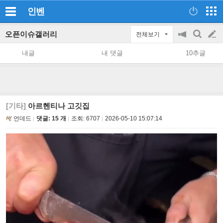
인벤
오픈이슈갤러리
전체보기
공
검
글
지
색
내글
내 댓글
10추글
on/off
쓰
기
[기타]
아르헨티나 고깃집
언데드
댓글: 15 개
조회:
6707
2026-05-10 15:07:14