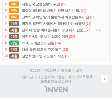
2
유머
[42]
대한민국 군종신부의 위엄
3
유머
[24]
외향형 딸래미와 비행기 타면 생기는 일.
4
유머
[17]
고백하고 차인 딸이 불평하자 바로잡는 어머님
5
계층
[16]
공자도 말했던 사회에서 피해야하는 상급자
6
계층
[17]
단지 내 방송 아나운서를 바꾸고 나서 집중도가 확 올라갔다는 한 아파트의 안내방송
7
계층
[20]
이젠 다시는 못 보는 삼파이더맨
8
게임
[24]
ㅎㅂ) 드래곤소드 근황
9
계층
[22]
태풍 돌핀 말고 이주은 돌핀
10
계층
[17]
산업혁명때 영국 노동자 숙소
로그인
PC화면
퀵링크
설정
청소년보호정책
이용약관
개인정보처리방침
▲
불법촬영물신고안내
(주)
인
벤