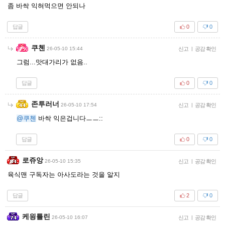
좀 바싹 익혀먹으면 안되나
답글
0
0
쿠첸
26-05-10 15:44
신고
|
공감 확인
그럼...맛대가리가 없음..
답글
0
0
존투러너
26-05-10 17:54
신고
|
공감 확인
@쿠첸
바싹 익은겁니다ㅡㅡ::
답글
0
0
로쥬앙
26-05-10 15:35
신고
|
공감 확인
육식맨 구독자는 아사도라는 것을 알지
답글
2
0
케읭틀린
26-05-10 16:07
신고
|
공감 확인