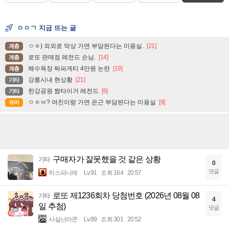
ㅇㅇㄱ 지금 뜨는 글
ㅇㅎ) 외외로 막상 가면 부담된다는 미용실.
[21]
계층
로또 판매점 레전드 손님.
[14]
계층
해수욕장 짜파게티 4만원 논란
[19]
계층
강릉시내 현상황
[21]
기타
한강공원 짬타이거 레전드
[6]
기타
ㅇㅎㅂ? 여친이랑 가면 은근 부담된다는 미용실
[9]
유머
구매자가 잘못했을 것 같은 상황
기타
0
댓글
히스파니에
Lv.91
조회 164
20:57
로또 제1236회차 당첨번호 (2026년 08월 08
기타
4
일 추첨)
댓글
사실난라쿤
Lv.89
조회 301
20:52