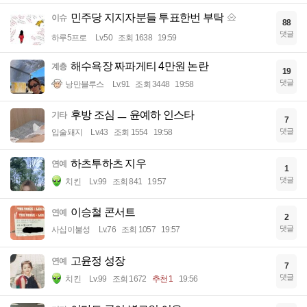
민주당 지지자분들 투표한번 부탁
이슈
88
댓글
하루5프로
Lv.50
조회 1638
19:59
해수욕장 짜파게티 4만원 논란
계층
19
댓글
낭만블루스
Lv.91
조회 3448
19:58
후방 조심 ㅡ 윤예하 인스타
기타
7
댓글
입술돼지
Lv.43
조회 1554
19:58
하츠투하츠 지우
연예
1
댓글
치킨
Lv.99
조회 841
19:57
이승철 콘서트
연예
2
댓글
사십이불성
Lv.76
조회 1057
19:57
고윤정 성장
연예
7
댓글
치킨
Lv.99
조회 1672
추천 1
19:56