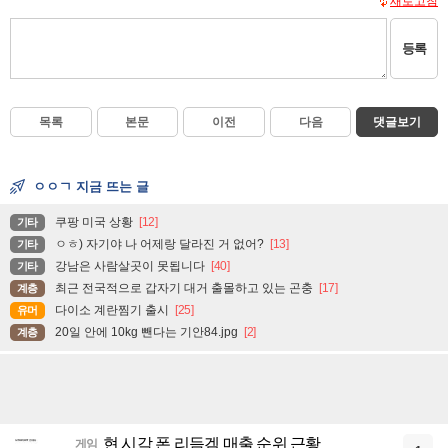
새로고침
등록
목록
본문
이전
다음
댓글보기
ㅇㅇㄱ 지금 뜨는 글
쿠팡 미국 상황
[12]
기타
ㅇㅎ) 자기야 나 어제랑 달라진 거 없어?
[13]
기타
강남은 사람살곳이 못됩니다
[40]
기타
최근 전국적으로 갑자기 대거 출몰하고 있는 곤충
[17]
계층
다이소 계란찜기 출시
[25]
유머
20일 안에 10kg 뺀다는 기안84.jpg
[2]
계층
현 시각 폰 리듬겜 매출 순위 근황
게임