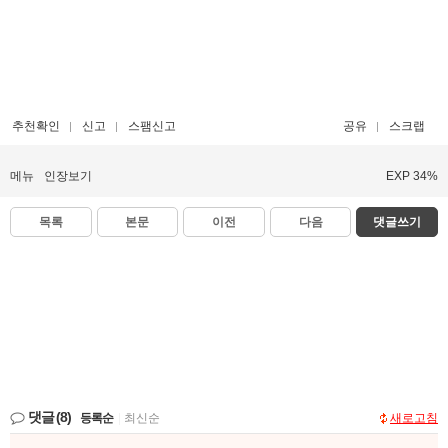
추천확인
신고
스팸신고
공유
스크랩
메뉴
인장보기
EXP 34%
목록
본문
이전
다음
댓글쓰기
댓글
(8)
등록순
|
최신순
새로고침