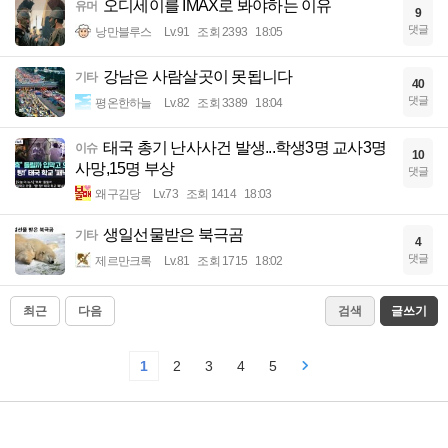
오디세이를 IMAX로 봐야하는 이유
유머
9
댓글
낭만블루스
Lv.91
조회 2393
18:05
강남은 사람살곳이 못됩니다
기타
40
댓글
평온한하늘
Lv.82
조회 3389
18:04
태국 총기 난사사건 발생...학생3명 교사3명
이슈
10
사망,15명 부상
댓글
왜구김당
Lv.73
조회 1414
18:03
생일선물받은 북극곰
기타
4
댓글
제르만크록
Lv.81
조회 1715
18:02
최근
다음
검색
글쓰기
1
2
3
4
5