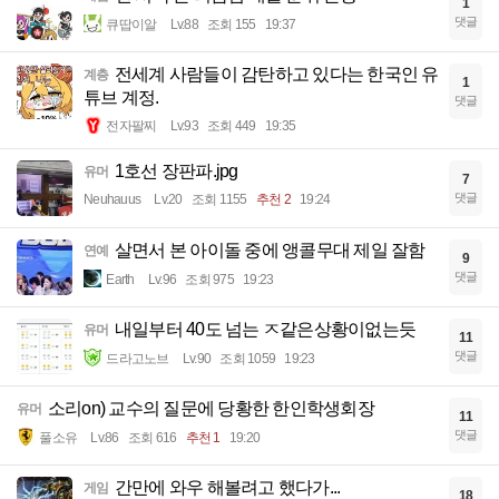
1
댓글
큐땁이알
Lv.88
조회 155
19:37
전세계 사람들이 감탄하고 있다는 한국인 유
계층
1
튜브 계정.
댓글
전자팔찌
Lv.93
조회 449
19:35
1호선 장판파.jpg
유머
7
댓글
Neuhauus
Lv.20
조회 1155
추천 2
19:24
살면서 본 아이돌 중에 앵콜무대 제일 잘함
연예
9
댓글
Earth
Lv.96
조회 975
19:23
내일부터 40도 넘는 ㅈ같은상황이없는듯
유머
11
댓글
드라고노브
Lv.90
조회 1059
19:23
소리on) 교수의 질문에 당황한 한인학생회장
유머
11
댓글
풀소유
Lv.86
조회 616
추천 1
19:20
간만에 와우 해볼려고 했다가...
게임
18