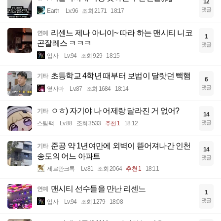
12
댓글
Earth
Lv.96
조회 2171
18:17
리센느 제나 아니이~ 따라 하는 맨시티 니코
연예
1
곤잘레스 ㅋㅋㅋ
댓글
입사
Lv.94
조회 929
18:15
초등학교 4학년 때부터 보법이 달랏던 빽햄
기타
6
댓글
옆사마
Lv.87
조회 1684
18:14
ㅇㅎ) 자기야 나 어제랑 달라진 거 없어?
기타
14
댓글
스팀팩
Lv.88
조회 3533
추천 1
18:12
준공 약 1년여만에 외벽이 뜯어져나간 인천
기타
14
송도의 어느 아파트
댓글
제르만크록
Lv.81
조회 2064
추천 1
18:11
맨시티 선수들을 만난 리센느
연예
1
댓글
입사
Lv.94
조회 1279
18:08