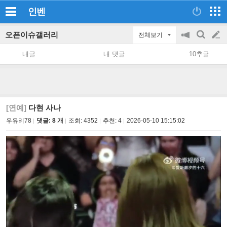
인벤
오픈이슈갤러리
전체보기
공
검
글
지
색
내글
내 댓글
10추글
on/off
쓰
기
[연예]
다현 사나
우유리78
댓글: 8 개
조회:
4352
추천:
4
2026-05-10 15:15:02