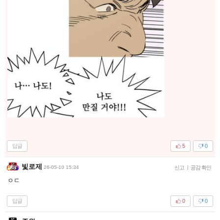
답글
5
0
빛로제
26-05-10 15:34
신고
|
공감 확인
ㅇㄷ
답글
0
0