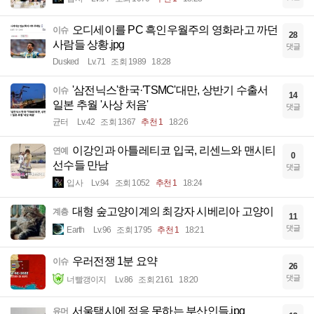
오디세이를 PC 흑인우월주의 영화라고 까던
이슈
28
사람들 상황.jpg
댓글
Dusked
Lv.71
조회 1989
18:28
'삼전닉스'한국·'TSMC'대만, 상반기 수출서
이슈
14
일본 추월 '사상 처음'
댓글
균터
Lv.42
조회 1367
추천 1
18:26
이강인과 아틀레티코 입국, 리센느와 맨시티
연예
0
선수들 만남
댓글
입사
Lv.94
조회 1052
추천 1
18:24
대형 숲고양이계의 최강자 시베리아 고양이
계층
11
댓글
Earth
Lv.96
조회 1795
추천 1
18:21
우러전쟁 1분 요약
이슈
26
댓글
너빨갱이지
Lv.86
조회 2161
18:20
서울택시에 적응 못하는 부산인들.jpg
유머