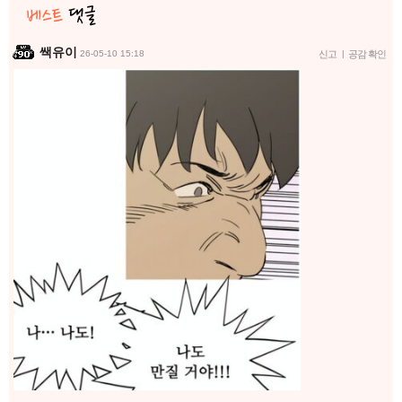
쌕유이
26-05-10 15:18
신고
|
공감 확인