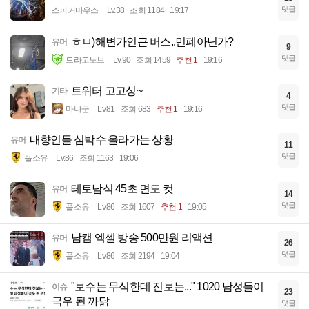
댓글
스피커마우스
Lv.38
조회 1184
19:17
ㅎㅂ)해변가인근 버스..민폐아닌가?
유머
9
댓글
드라고노브
Lv.90
조회 1459
추천 1
19:16
트위터 고고싱~
기타
4
댓글
마나군
Lv.81
조회 683
추천 1
19:16
내향인들 심박수 올라가는 상황
유머
11
댓글
풀소유
Lv.86
조회 1163
19:06
테토남식 45초 면도 컷
유머
14
댓글
풀소유
Lv.86
조회 1607
추천 1
19:05
남캠 엑셀 방송 500만원 리액션
유머
26
댓글
풀소유
Lv.86
조회 2194
19:04
"보수는 무식한데 진보는..." 1020 남성들이
이슈
23
극우 된 까닭
댓글