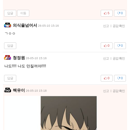
답글
이동
5
0
의식을넘어서
26-05-10 15:16
신고
|
공감 확인
ㄱㅇㅇ
답글
0
0
청정원
26-05-10 15:16
신고
|
공감 확인
나도!!!! 나도 만질꺼야!!!!
답글
0
0
쌕유이
26-05-10 15:18
신고
|
공감 확인