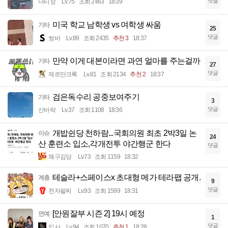
댓글
더티장
Lv.75
조회 2463
18:39
미국 학교 남학생 vs 여학생 싸움
기타
25
댓글
썽바
Lv.89
조회 2435
추천 3
18:37
만약 이게 대본이라면 과연 얼마를 주는걸까
기타
27
댓글
제르만크록
Lv.81
조회 2134
추천 2
18:37
검은독수리 공중보여주기
기타
3
댓글
산바락
Lv.37
조회 1108
18:36
개밥쉰당 천하람...국회의원 최초 2박3일 논
이슈
24
산 훈련소 입소,각개전투 야간행군 한다
댓글
왜구김당
Lv.73
조회 1159
18:32
테슬라+스페이스x 초대형 메가 테라팹 공개.
계층
9
댓글
전자팔찌
Lv.93
조회 1599
18:31
[안원잘부 시즌 2] 19시 예정
연예
1
댓글
입사
Lv.94
조회 1070
추천 1
18:28