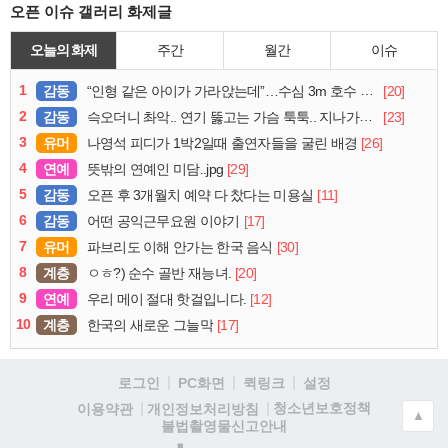
오픈 이슈 갤러리 화제글
오늘의 화제
주간
월간
이슈
1
감동
[20]
“인형 같은 아이가 가라앉는데”…수심 3m 호수 뛰어든 60대 의인
2
감동
[23]
슥오더니 촤악.. 연기 뚫고는 가슴 툭툭.. 지나가던 아재의 정체
3
유머
[26]
나영석 피디가 1박2일때 출연자들을 굴린 배경
4
연예
[29]
뜻밖의 연예인 미담..jpg
5
감동
[11]
오픈 후 3개월치 예약 다 찼다는 미용실
6
감동
[17]
어떤 공익근무요원 이야기
7
유머
[30]
파브리도 이해 안가는 한국 음식
8
계층
[20]
ㅇㅎ?) 순수 골반 재능녀.
9
연예
[12]
우리 메이 절대 핫걸입니다.
10
계층
[17]
한국의 새로운 그늘막
로그인
PC화면
퀵링크
설정
청소년보호정책
이용약관
개인정보처리방침
▲
불법촬영물신고안내