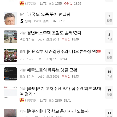
왜구김당
Lv.73
조회 1555
추천 1
18:55
'애국노' 요즘 뜻이 변질됨
유머
3
댓글
썽바
Lv.89
조회 1176
18:53
청년버스주택 조감도 벌써 떴다
이슈
8
댓글
백합에이슬
Lv.57
조회 2041
추천 1
18:49
[안원잘부 시즌2] 공주와 나 (오류수정 완)
연예
1
댓글
아이스티이
Lv.32
조회 671
18:44
애국노들의 유튜브 댓글 근황
이슈
14
댓글
조졋네이거
Lv.36
조회 1603
추천 1
18:43
[속보]변기 고처주던 70대 집주인 찌른 30대
이슈
13
여 검거ㆍ
댓글
왜구김당
Lv.73
조회 2380
18:41
[혐주의]] 태국 학교 총기사건 오늘자
기타
13