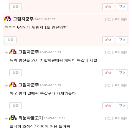
답글
5
0
그림자군주
26-05-10 15:23
신고
|
공감 확인
ㅋㅋㅋ 6선인데 뭐한지 1도 안유명함
답글
8
0
그림자군주
26-05-10 15:23
신고
|
공감 확인
뉴박 병신들 와서 지랄하던때랑 패턴이 똑같네 시발
답글
3
0
그림자군주
26-05-10 15:25
신고
|
공감 확인
아 김병기 밀때랑 똑같구나 개새끼들아
답글
0
0
외눈박물고기
26-05-10 15:31
신고
|
공감 확인
솔직히 조정식? 이번에 처음 들어봄