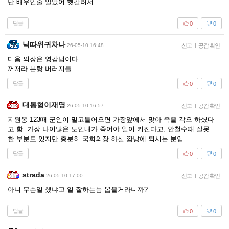
난 배우인줄 알았어 헷갈려서
답글
0
0
닉따위귀차나
26-05-10 16:48
신고
|
공감 확인
디음 의장은.영감님이다
꺼저라 분탕 버러지들
답글
0
0
대통형이재명
26-05-10 16:57
신고
|
공감 확인
지원옹 123때 군인이 밀고들어오면 가장앞에서 맞아 죽을 각오 하셨다
고 함. 가장 나이많은 노인내가 죽어야 일이 커진다고, 안철수때 잘못
한 부분도 있지만 충분히 국회의장 하실 깜냥에 되시는 분임.
답글
0
0
strada
26-05-10 17:00
신고
|
공감 확인
아니 무슨일 했냐고 일 잘하는놈 뽑을거라니까?
답글
0
0