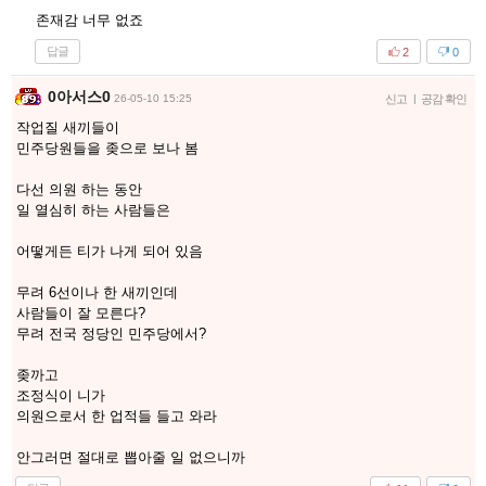
존재감 너무 없죠
답글
2
0
0아서스0
26-05-10 15:25
신고
|
공감 확인
작업질 새끼들이
민주당원들을 좆으로 보나 봄
다선 의원 하는 동안
일 열심히 하는 사람들은
어떻게든 티가 나게 되어 있음
무려 6선이나 한 새끼인데
사람들이 잘 모른다?
무려 전국 정당인 민주당에서?
좆까고
조정식이 니가
의원으로서 한 업적들 들고 와라
안그러면 절대로 뽑아줄 일 없으니까