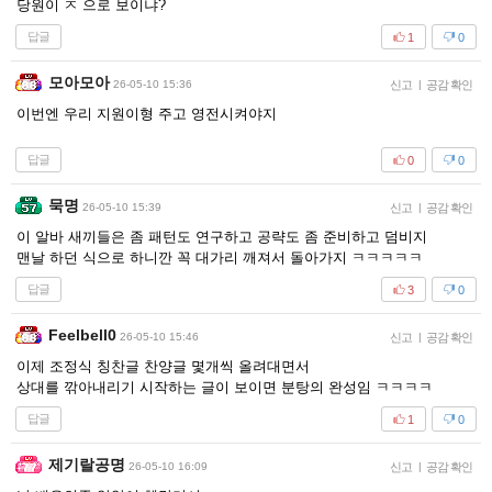
당원이 ㅈ 으로 보이냐?
답글
1
0
모아모아
26-05-10 15:36
신고
|
공감 확인
이번엔 우리 지원이형 주고 영전시켜야지
답글
0
0
묵명
26-05-10 15:39
신고
|
공감 확인
이 알바 새끼들은 좀 패턴도 연구하고 공략도 좀 준비하고 덤비지
맨날 하던 식으로 하니깐 꼭 대가리 깨져서 돌아가지 ㅋㅋㅋㅋㅋ
답글
3
0
Feelbell0
26-05-10 15:46
신고
|
공감 확인
이제 조정식 칭찬글 찬양글 몇개씩 올려대면서
상대를 깎아내리기 시작하는 글이 보이면 분탕의 완성임 ㅋㅋㅋㅋ
답글
1
0
제기랄공명
26-05-10 16:09
신고
|
공감 확인