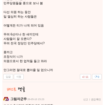
민주당원들을 좆으로 보나 봄
다선 의원 하는 동안
일 열심히 하는 사람들은
어떻게든 티가 나게 되어 있음
무려 6선이나 한 새끼인데
사람들이 잘 모른다?
무려 전국 정당인 민주당에서?
좆까고
조정식이 니가
의원으로서 한 업적들 들고 와라
안그러면 절대로 뽑아줄 일 없으니까
답글
이동
11
0
그림자군주
26-05-10 15:23
신고
|
공감 확인