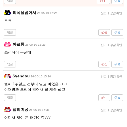
답글
11
0
의식을넘어서
26-05-10 15:25
신고
|
공감 확인
ㅋㅋ
답글
0
0
싸로롱
26-05-10 15:29
신고
|
공감 확인
조정식이 누군데
답글
1
0
Syendou
26-05-10 15:30
신고
|
공감 확인
벌써 1주일도 전부터 밀고 이었음 ㅋㅋㅋ
이재명과 조정식 엮어서 글 계속 쓰고
답글
1
0
달의미궁
26-05-10 15:31
신고
|
공감 확인
어디서 많이 본 패턴이쥬???