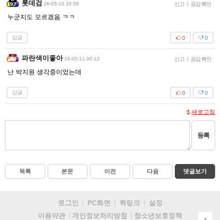
롯데검
26-05-10 20:58
신고
|
공감 확인
누군지도 모르겠음 ㅋㅋ
답글
0
0
파란색이좋아
26-05-11 00:12
신고
|
공감 확인
난 박지원 생각중이었는데
답글
0
0
새로고침
등록
목록
본문
이전
다음
댓글보기
로그인
PC화면
퀵링크
설정
청소년보호정책
이용약관
개인정보처리방침
▲