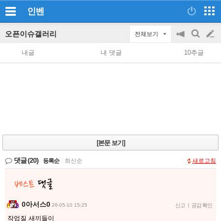
인벤
오픈이슈갤러리
전체보기
공
검
글
지
색
내글
내 댓글
10추글
on/off
쓰
기
[본문 보기]
댓글
(20)
등록순
|
최신순
새로고침
0아서스0
26-05-10 15:25
신고
|
공감 확인
작업질 새끼들이