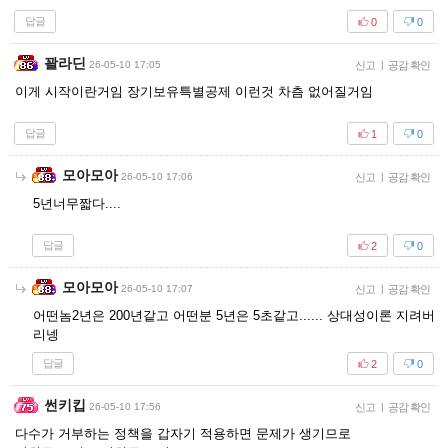
답글
0
0
꽐라딘
26-05-10 17:05
신고
|
공감 확인
이게 시작이란거임 장기보유특별공제 이런것 차츰 없어질거임
답글
1
0
모아모아
26-05-10 17:06
신고
|
공감 확인
5년너무짧다....
답글
2
0
모아모아
26-05-10 17:07
신고
|
공감 확인
어떤놈2년은 200년같고 어떤분 5년은 5초같고...... 상대성이론 지려버
리넹
답글
2
0
썬키킵
26-05-10 17:56
신고
|
공감 확인
다수가 거부하는 정책을 갑자기 적용하면 문제가 생기므로