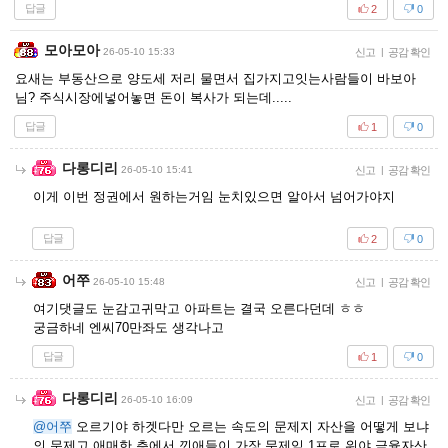
답글
2
0
모아모아
26-05-10 15:33
신고
|
공감 확인
요새는 부동산으로 양도세 저리 물면서 집가지고잇는사람들이 바보아
님? 주식시장에넣어놓면 돈이 복사가 되는데.....
답글
1
0
다롱디리
26-05-10 15:41
신고
|
공감 확인
이게 이번 정권에서 원하는거임 눈치있으면 알아서 넘어가야지
답글
2
0
어쭈
26-05-10 15:48
신고
|
공감 확인
여기댓글도 눈감고귀막고 아파트는 결국 오른다던데 ㅎㅎ
궁금하네 엔씨70만좌도 생각나고
답글
1
0
다롱디리
26-05-10 16:09
신고
|
공감 확인
@어쭈
오르기야 하겟다만 오르는 속도의 문제지 자산을 어떻게 보냐
의 문제고 애매한 층에서 낀애들이 가장 문제임 1프로 위야 금융자산