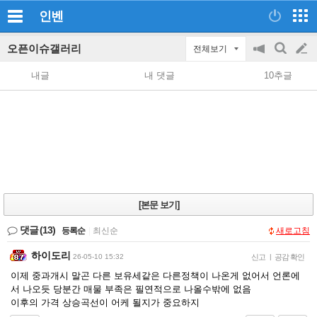
인벤
오픈이슈갤러리
전체보기
공
검
글
지
색
내글
내 댓글
10추글
on/off
쓰
기
[본문 보기]
댓글
(13)
등록순
|
최신순
새로고침
하이도리
26-05-10 15:32
신고
|
공감 확인
이제 중과개시 말곤 다른 보유세같은 다른정책이 나온게 없어서 언론에
서 나오듯 당분간 매물 부족은 필연적으로 나올수밖에 없음
이후의 가격 상승곡선이 어케 될지가 중요하지