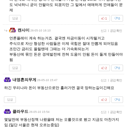
도 넉넉하니 굳이 안팔아도 되겠지만 그 밑에서 애매하게 낀애들이 문
제
답글
1
0
캔사이
26-05-10 16:10
신고
|
공감 확인
언론플레이 계속 하는거죠. 결국엔 자금이동이 시작될거고
주식으로 자산 형성한 사람들은 이제 국힘은 절대 안뽑게 되어있음
조만간 금리도 올릴텐데 그때는 더 가속화되는거
부동산에 묶인 돈은 경제발전에 전혀 도움이 안됨 돈이 돌게 만들어야
됨
답글
2
0
내영혼의무게
26-05-10 15:47
신고
|
공감 확인
하긴 우리나라 돈이 부동산으로만 흘러가면 결국 망하는길이긴해요
답글
2
0
클라우드
26-05-10 15:54
신고
|
공감 확인
몇달전에 부동산정책 나왔을때 저는 오를것으로 봤고 지금도 마찬가지
임.(일단 서울은 현재 오르는중임)