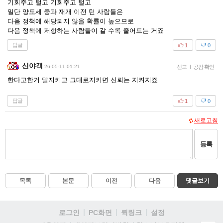
기회주고 털고 기회주고 털고
일단 양도세 중과 재개 이전 턴 사람들은
다음 정책에 해당되지 않을 확률이 높으므로
다음 정책에 저항하는 사람들이 갈 수록 줄어드는 거죠
답글
1
0
신야객
26-05-11 01:21
신고
|
공감 확인
한다고한거 말지키고 그대로지키면 신뢰는 지켜지죠
답글
1
0
새로고침
등록
목록
본문
이전
다음
댓글보기
로그인
PC화면
퀵링크
설정