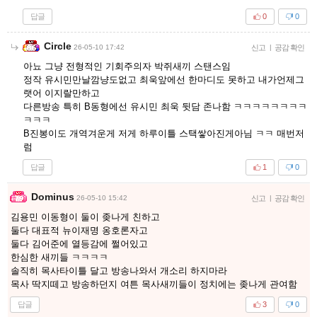
답글
0
0
Circle
26-05-10 17:42
신고
|
공감 확인
아뇨 그냥 전형적인 기회주의자 박쥐새끼 스탠스임
정작 유시민만날깜냥도없고 최욱앞에선 한마디도 못하고 내가언제그
랫어 이지랄만하고
다른방송 특히 B동형에선 유시민 최욱 뒷담 존나함 ㅋㅋㅋㅋㅋㅋㅋㅋ
ㅋㅋㅋ
B진봉이도 개역겨운게 저게 하루이틀 스택쌓아진게아님 ㅋㅋ 매번저
럼
답글
1
0
Dominus
26-05-10 15:42
신고
|
공감 확인
김용민 이동형이 둘이 좆나게 친하고
둘다 대표적 뉴이재명 옹호론자고
둘다 김어준에 열등감에 쩔어있고
한심한 새끼들 ㅋㅋㅋㅋ
솔직히 목사타이틀 달고 방송나와서 개소리 하지마라
목사 딱지떼고 방송하던지 여튼 목사새끼들이 정치에는 좆나게 관여함
답글
3
0