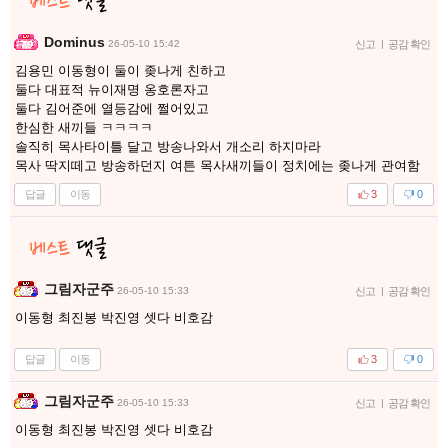
Dominus
26-05-10 15:42
신고
|
공감 확인
김용민 이동형이 둘이 좆나게 친하고
둘다 대표적 뉴이재명 옹호론자고
둘다 김어준에 열등감에 쩔어있고
한심한 새끼들 ㅋㅋㅋㅋ
솔직히 목사타이틀 달고 방송나와서 개소리 하지마라
목사 딱지떼고 방송하던지 여튼 목사새끼들이 정치에는 좆나게 관여함
답글
이동
3
0
그림자군주
26-05-10 15:33
신고
|
공감 확인
이동형 최진봉 박진영 셋다 비호감
답글
이동
3
0
그림자군주
26-05-10 15:33
신고
|
공감 확인
이동형 최진봉 박진영 셋다 비호감