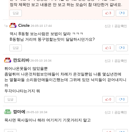
정작 제목만 보고 내용은 안 보고 하는 모습이 참 대단한거 같네요.
답글
3
0
Circle
26-05-10 17:44
신고
|
공감 확인
역시 B동형 보는사람은 보법이 달라 ㅋㅋㅋ
B동형님 거리며 똥구멍핥는맛이 달달하시던가요?
답글
1
0
깐도리바
26-05-10 16:34
신고
|
공감 확인
튀어나온못들이 많았을뿐
좀덜튀어 나온것처럼보인애들이 차례가 온것일뿐임 나름 몇십년전에
는 열혈파들 소리듣던애들이긴했는데 그위에 있던 낙지들이 걷어내지니
까
두각이나타는거지 뭐
답글
0
0
깡마에
26-05-10 16:34
신고
|
공감 확인
목사면 목사질이나 해라 여기저기 기웃거리지 말고