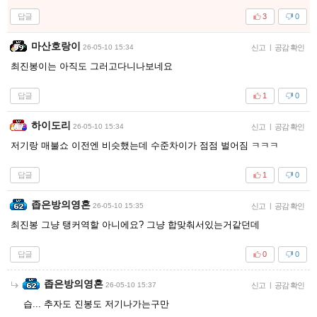
답글
3
0
마산호랑이
26-05-10 15:34
신고
|
공감 확인
최진봉이는 아직도 그러고다니나보네요
답글
1
0
하이도리
26-05-10 15:34
신고
|
공감 확인
저기랑 매불쇼 이전엔 비슷했는데 수준차이가 점점 벌어짐 ㅋㅋㅋ
답글
1
0
좁은방의영혼
26-05-10 15:35
신고
|
공감 확인
최진봉 그냥 탱커역할 아니에요? 그냥 합맞춰서있는거같던데
답글
0
0
좁은방의영혼
26-05-10 15:37
신고
|
공감 확인
습... 추자도 진봉도 저기나가는구만