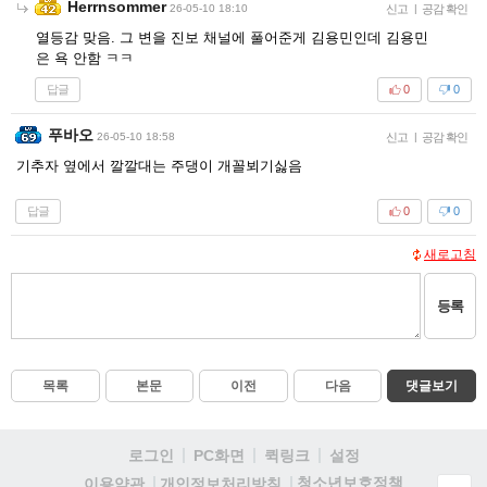
Herrnsommer
26-05-10 18:10
신고
|
공감 확인
열등감 맞음. 그 변을 진보 채널에 풀어준게 김용민인데 김용민
은 욕 안함 ㅋㅋ
답글
0
0
푸바오
26-05-10 18:58
신고
|
공감 확인
기추자 옆에서 깔깔대는 주댕이 개꼴뵈기싫음
답글
0
0
새로고침
등록
목록
본문
이전
다음
댓글보기
로그인
PC화면
퀵링크
설정
청소년보호정책
이용약관
개인정보처리방침