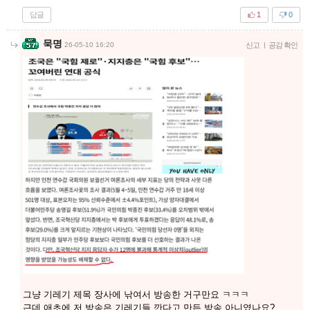
답글
1
0
묵명
26-05-10 16:20
신고
|
공감 확인
그냥 기레기 제목 장사에 낚여서 방송한 거구만요 ㅋㅋㅋ
근데 애초에 저 방송은 기레기들 깐다고 만든 방송 아니였나요?