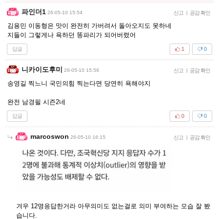
파인더1
26-05-10 15:54
신고
|
공감 확인
김용민 이동형은 맛이 완전히 가버려서 돌아오지도 못하네
지들이 그렇게나 욕하던 똥파리가 되어버렸어
답글
1
0
니카이도후미
26-05-10 15:56
신고
|
공감 확인
송영길 찍느니 국민의힘 찍는다면 당연히 욕해야지
완전 남경필 시즌2네
답글
0
0
marcoswon
26-05-10 16:15
신고
|
공감 확인
겨우 12명응답한거라 아무의미도 없는걸로 의미 부여하는 모습 잘 봤
습니다.