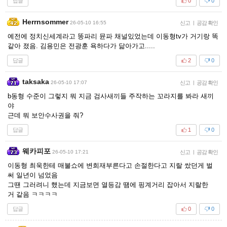
답글
0
0
Herrnsommer
26-05-10 16:55
신고
|
공감 확인
예전에 정치신세계라고 똥파리 뮨파 채널있었는데 이동형tv가 거기랑 똑
같아 졌음. 김용민은 전광훈 욕하다가 닮아가고.....
답글
2
0
taksaka
26-05-10 17:07
신고
|
공감 확인
b동형 수준이 그렇지 뭐 지금 검사새끼들 주작하는 꼬라지를 봐라 새끼
야
근데 뭐 보안수사권을 줘?
답글
1
0
웨카피포
26-05-10 17:21
신고
|
공감 확인
이동형 최욱한테 매불쇼에 변희재부른다고 손절한다고 지랄 쌌던게 벌
써 일년이 넘었음
그땐 그러려니 했는데 지금보면 열등감 땜에 핑계거리 잡아서 지랄한
거 같음 ㅋㅋㅋㅋ
답글
0
0