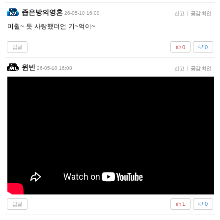
좁은방의영혼
26-05-10 16:00
신고
|
공감 확인
미췰~ 듯 사랑했더언 기~억이~
답글
0
0
윈빈
26-05-10 16:08
신고
|
공감 확인
답글
1
0