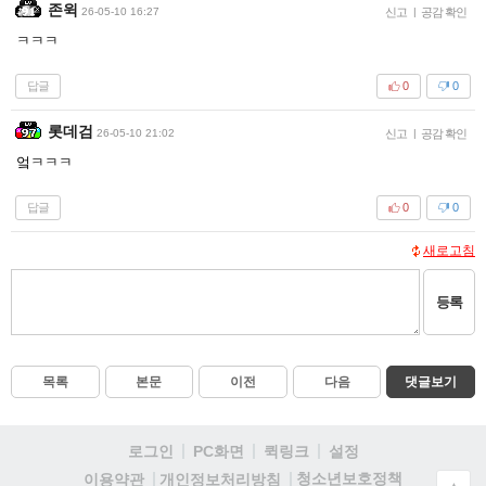
존윅
26-05-10 16:27
신고
|
공감 확인
ㅋㅋㅋ
답글
0
0
롯데검
26-05-10 21:02
신고
|
공감 확인
엌ㅋㅋㅋ
답글
0
0
새로고침
등록
목록
본문
이전
다음
댓글보기
로그인
PC화면
퀵링크
설정
청소년보호정책
이용약관
개인정보처리방침