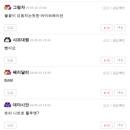
그림자
26-05-10 15:43
신고
|
공감 확인
불꽃이 요동치는듯한 바이브레이션
답글
0
0
샤프대령
26-05-10 15:43
신고
|
공감 확인
뻥이요
답글
0
0
쎄리달리
26-05-10 15:45
신고
|
공감 확인
BAM
답글
0
0
데마시안
26-05-10 15:50
신고
|
공감 확인
트리 니트로 톨루엔?
답글
0
0