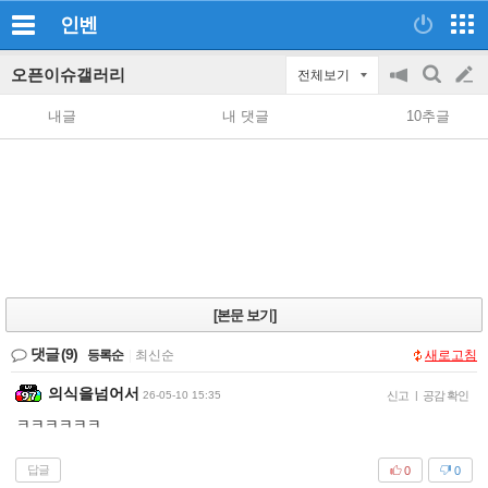
인벤
오픈이슈갤러리
전체보기
공
검
글
지
색
내글
내 댓글
10추글
on/off
쓰
기
[본문 보기]
댓글
(9)
등록순
|
최신순
새로고침
의식을넘어서
26-05-10 15:35
신고
|
공감 확인
ㅋㅋㅋㅋㅋㅋ
답글
0
0