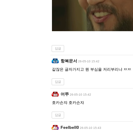
답글
항복문서
26-05-10 15:42
같잖은 글자가지고 뭔 부심을 저리부리냐 ㅉㅉ
답글
어쭈
26-05-10 15:42
호카손쟈 호카손쟈
답글
Feelbell0
26-05-10 15:43