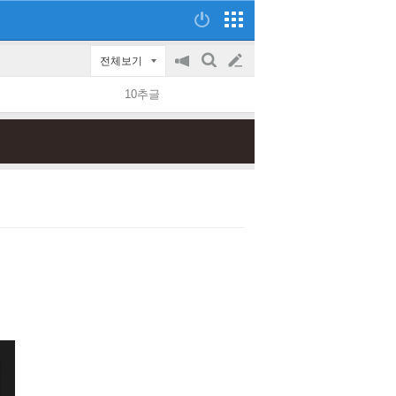
전체보기
공
검
글
지
색
10추글
on/off
쓰
기