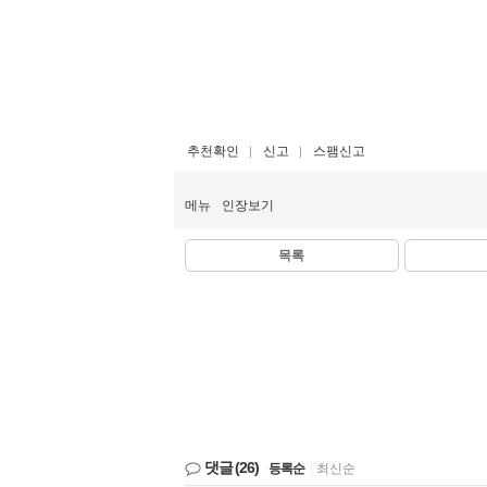
추천확인
신고
스팸신고
메뉴
인장보기
목록
댓글
(26)
등록순
|
최신순