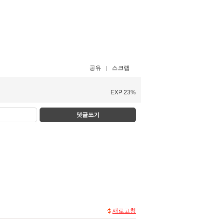
공유
스크랩
EXP 23%
댓글쓰기
새로고침