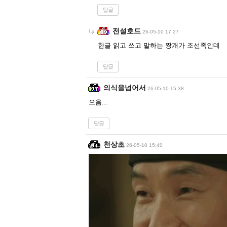
답글
전설호드
26-05-10 17:27
한글 읽고 쓰고 말하는 짱개가 조선족인데
답글
의식을넘어서
26-05-10 15:38
으음...
답글
천상초
26-05-10 15:40