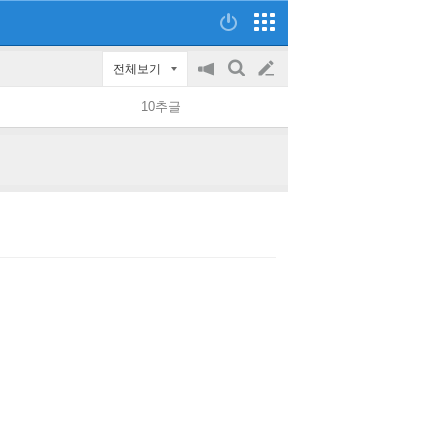
전체보기
공
검
글
지
색
10추글
on/off
쓰
기