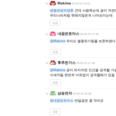
Makima
26-05-10 15:52
@좁은방의영혼
근데 사람죽는데 곰이 자연
우리나라처럼 멧돼지많은게 나아보이는데
답글
내꿈은토마스
26-05-10 17:35
@Makima
우리도 멸종위기동물 보존하겠다고
답글
후추돈가스
26-05-10 17:39
@Makima
굳이 따지자면 인간을 공격할 가
이새끼들 한번씩 이유없이 공격할때가 있음
답글
삼송전자
26-05-10 19:08
@내꿈은토마스
반달곰은 좀 작아요
답글