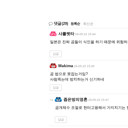
댓글
(29)
등록순
|
최신순
샤를렛타
26-05-10 15:44
일본은 진짜 곰들이 식인을 하기 때문에 위험
답글
Makima
26-05-10 15:45
곰 법으로 못잡는거임?
사람죽는데 방치하는거 신기하네
답글
좁은방의영혼
26-05-10 15:47
곰개체수 조절로 헌터고용해서 가지치기는
답글