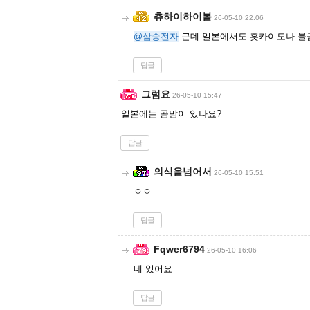
츄하이하이볼
26-05-10 22:06
@삼송전자
근데 일본에서도 홋카이도나 불곰
답글
그럼요
26-05-10 15:47
일본에는 곰맘이 있나요?
답글
의식을넘어서
26-05-10 15:51
ㅇㅇ
답글
Fqwer6794
26-05-10 16:06
네 있어요
답글