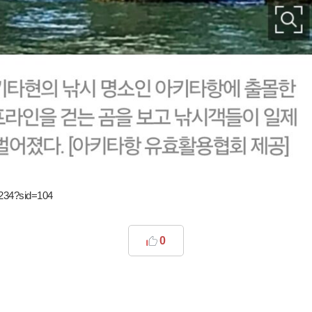
1234?sid=104
0