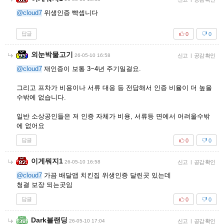
@cloud7
위생인증 빡셉니다
답글
0
0
외눈박물고기
26-05-10 16:58
신고
|
공감 확인
@cloud7
재인증이 보통 3~4년 주기일걸요.
그리고 프차가 비용이나 서류 대응 등 전담해서 인증 비율이 더 높을
수밖에 없습니다.
일반 소상공인들은 저 인증 자체가 비용, 서류등 면에서 어려울수밖
에 없어요
답글
0
0
이게뭐지1
26-05-10 16:58
신고
|
공감 확인
@cloud7
가끔 배달앱 치킨집 위생인증 달린곳 있는데
청결 보장 되는곳임
답글
0
0
Dark블랜딩
26-05-10 17:04
신고
|
공감 확인