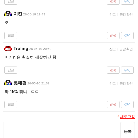
답글
0
0
치킨
26-05-10 19:43
신고
|
공감 확인
오..
답글
0
0
Troling
26-05-10 20:59
신고
|
공감 확인
버거킹은 확실히 깨끗하긴 함.
답글
0
0
롯데검
26-05-10 21:09
신고
|
공감 확인
와 15% 뭐냐...ㄷㄷ
답글
0
0
새로고침
등록