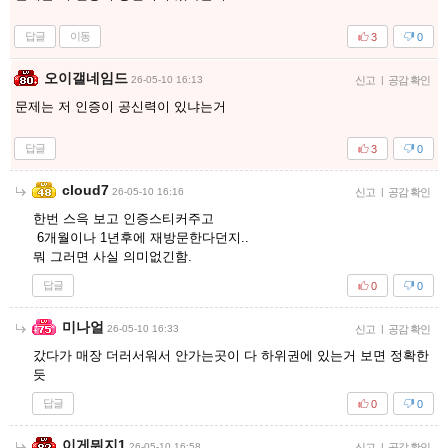
답글
이동
3
0
오이갤네임드
26-05-10 16:13
신고
|
공감 확인
문제는 저 인증이 공신력이 있냐는거
답글
3
0
cloud7
26-05-10 16:16
신고
|
공감 확인
한번 스윽 보고 인증스티커주고
6개월이나 1년후에 재방문한다던지..
뭐 그러면 사실 의미없긴함.
답글
0
0
미나얼
26-05-10 16:33
신고
|
공감 확인
갔다가 매장 더러서워서 안가는곳이 다 하위권에 있는거 보면 정확한
듯
답글
0
0
이게뭐지1
26-05-10 16:58
신고
|
공감 확인