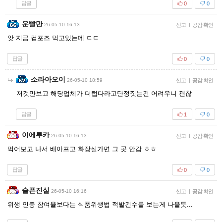
답글
0
0
운빨만
26-05-10 16:13
신고
|
공감 확인
앗 지금 컴포즈 먹고있는데 ㄷㄷ
답글
0
0
소라아오이
26-05-10 18:59
신고
|
공감 확인
저것만보고 해당업체가 더럽다라고단정짓는건 어려우니 괜찮
답글
1
0
이에루카
26-05-10 16:13
신고
|
공감 확인
먹어보고 나서 배아프고 화장실가면 그 곳 안감 ㅎㅎ
답글
0
0
슬픈진실
26-05-10 16:16
신고
|
공감 확인
위생 인증 참여율보다는 식품위생법 적발건수를 보는게 나을듯...