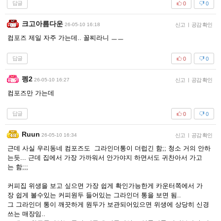
답글
0
0
크고아름다운
26-05-10 16:18
신고
|
공감 확인
컴포즈 제일 자주 가는데.. 꼴찌라니 ㅡㅡ
답글
0
0
펭2
26-05-10 16:27
신고
|
공감 확인
컴포즈만 가는데
답글
0
0
Ruun
26-05-10 16:34
신고
|
공감 확인
근데 사실 우리동네 컴포즈도 그라인더통이 더럽긴 함;; 청소 거의 안하
는듯... 근데 집에서 가장 가까워서 안가야지 하면서도 귀찬아서 가고
는 함;;;
커피집 위생을 보고 싶으면 가장 쉽게 확인가능한게 카운터쪽에서 가
장 쉽게 볼수있는 커피원두 들어있는 그라인더 통을 보면 됨..
그 그라인더 통이 깨끗하게 원두가 보관되어있으면 위생에 상당히 신경
쓰는 매장임..