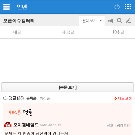
인벤
오픈이슈갤러리
전체보기
공
검
글
지
색
내글
내 댓글
10추글
on/off
쓰
기
[본문 보기]
댓글
(23)
등록순
|
최신순
새로고침
오이갤네임드
26-05-10 16:13
신고
|
공감 확인
문제는 저 인증이 공신력이 있냐는거