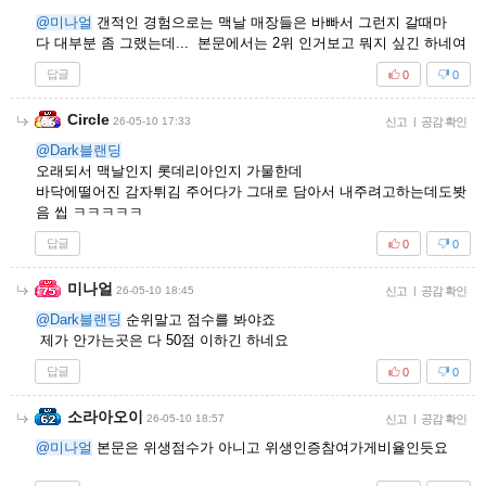
@미나얼
갠적인 경험으로는 맥날 매장들은 바빠서 그런지 갈때마
다 대부분 좀 그랬는데... 본문에서는 2위 인거보고 뭐지 싶긴 하네여
답글
0
0
Circle
26-05-10 17:33
신고
|
공감 확인
@Dark블랜딩
오래되서 맥날인지 롯데리아인지 가물한데
바닥에떨어진 감자튀김 주어다가 그대로 담아서 내주려고하는데도봣
음 씹 ㅋㅋㅋㅋㅋ
답글
0
0
미나얼
26-05-10 18:45
신고
|
공감 확인
@Dark블랜딩
순위말고 점수를 봐야죠
제가 안가는곳은 다 50점 이하긴 하네요
답글
0
0
소라아오이
26-05-10 18:57
신고
|
공감 확인
@미나얼
본문은 위생점수가 아니고 위생인증참여가게비율인듯요