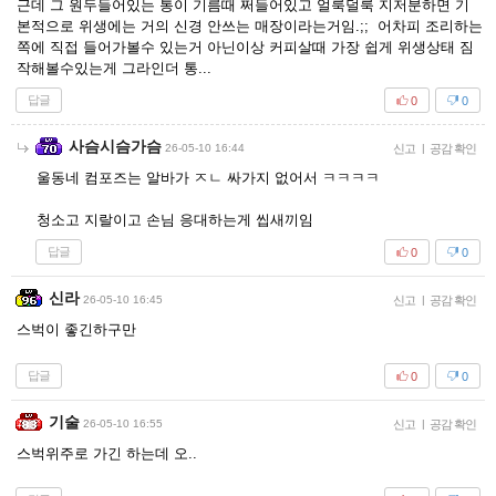
근데 그 원두들어있는 통이 기름때 쩌들어있고 얼룩덜룩 지저분하면 기
본적으로 위생에는 거의 신경 안쓰는 매장이라는거임.;; 어차피 조리하는
쪽에 직접 들어가볼수 있는거 아닌이상 커피살때 가장 쉽게 위생상태 짐
작해볼수있는게 그라인더 통...
답글
0
0
사슴시슴가슴
26-05-10 16:44
신고
|
공감 확인
울동네 컴포즈는 알바가 ㅈㄴ 싸가지 없어서 ㅋㅋㅋㅋ
청소고 지랄이고 손님 응대하는게 씹새끼임
답글
0
0
신라
26-05-10 16:45
신고
|
공감 확인
스벅이 좋긴하구만
답글
0
0
기술
26-05-10 16:55
신고
|
공감 확인
스벅위주로 가긴 하는데 오..