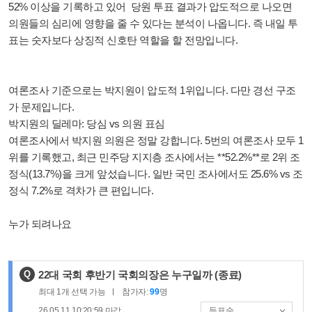
52% 이상을 기록하고 있어 당원 투표 결과가 압도적으로 나오면
의원들의 심리에 영향을 줄 수 있다는 분석이 나옵니다. 즉 내일 투
표는 숫자보다 상징적 신호탄 역할을 할 전망입니다.
여론조사 기준으로는 박지원이 압도적 1위입니다. 다만 경선 구조
가 문제입니다.
박지원의 딜레마: 당심 vs 의원 표심
여론조사에서 박지원 의원은 정말 강합니다. 5번의 여론조사 모두 1
위를 기록했고, 최근 민주당 지지층 조사에서는 **52.2%**로 2위 조
정식(13.7%)을 크게 앞섰습니다. 일반 국민 조사에서도 25.6% vs 조
정식 7.2%로 격차가 큰 편입니다.
누가 되려나요
제
Q
22대 국회 후반기 국회의장은 누구일까
(종료)
목
최대
1
개 선택 가능
참가자:
99
명
:
26.05.11 10:20:59
마감