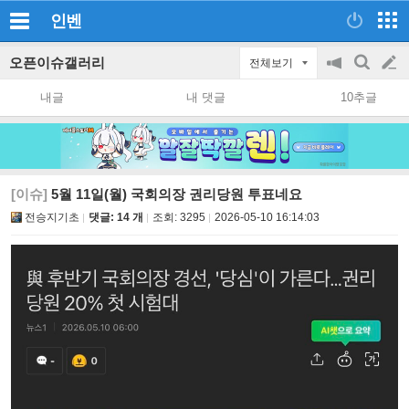
인벤
오픈이슈갤러리
전체보기
공
검
글
지
색
내글
내 댓글
10추글
on/off
쓰
기
[이슈]
5월 11일(월) 국회의장 권리당원 투표네요
전승지기초
댓글: 14 개
조회:
3295
2026-05-10 16:14:03