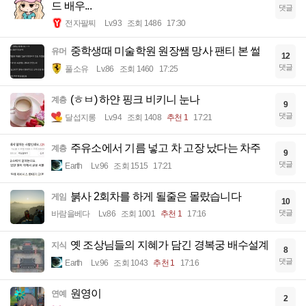
드 배우...
댓글
전자팔찌
Lv.93
조회 1486
17:30
중학생때 미술학원 원장쌤 망사 팬티 본 썰
유머
12
댓글
풀소유
Lv.86
조회 1460
17:25
(ㅎㅂ) 하얀 핑크 비키니 눈나
계층
9
댓글
달섭지롱
Lv.94
조회 1408
추천 1
17:21
주유소에서 기름 넣고 차 고장 났다는 차주
계층
9
댓글
Earth
Lv.96
조회 1515
17:21
붉사 2회차를 하게 될줄은 몰랐습니다
게임
10
댓글
바람을베다
Lv.86
조회 1001
추천 1
17:16
옛 조상님들의 지혜가 담긴 경복궁 배수설계
지식
8
댓글
Earth
Lv.96
조회 1043
추천 1
17:16
원영이
연예
2