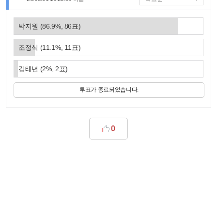
박지원
(
86.9
%,
86
표)
조정식
(
11.1
%,
11
표)
김태년
(
2
%,
2
표)
투표가 종료되었습니다.
0