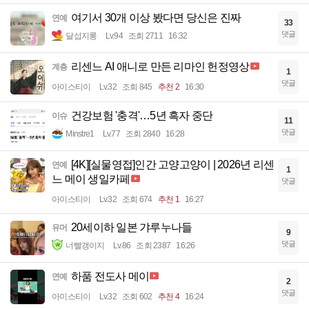
여기서 30개 이상 봤다면 당신은 진짜
연예
33
댓글
달섭지롱
Lv.94
조회 2711
16:32
리센느 AI 애니로 만든 리마인 헌정영상
계층
1
댓글
아이스티이
Lv.32
조회 845
추천 2
16:30
건강보험 '충격'…5년 흑자 중단
이슈
11
댓글
Minstre1
Lv.77
조회 2840
16:28
[4K][실물영접]인간 고양고양이 | 2026년 리센
연예
1
느 메이 생일카페
댓글
아이스티이
Lv.32
조회 674
추천 1
16:27
20세이하 일본 갸루누나들
유머
9
댓글
너빨갱이지
Lv.86
조회 2387
16:26
하품 전도사 메이
연예
2
댓글
아이스티이
Lv.32
조회 602
추천 4
16:24