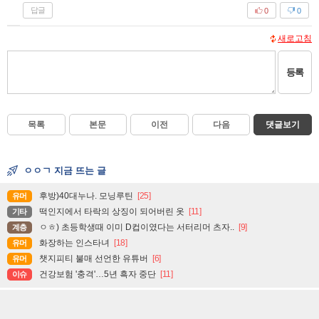
답글
0
0
새로고침
등록
목록
본문
이전
다음
댓글보기
ㅇㅇㄱ 지금 뜨는 글
후방)40대누나. 모닝루틴
[25]
유머
떡인지에서 타락의 상징이 되어버린 옷
[11]
기타
ㅇㅎ) 초등학생때 이미 D컵이였다는 서터리머 츠자..
[9]
계층
화장하는 인스타녀
[18]
유머
챗지피티 불매 선언한 유튜버
[6]
유머
건강보험 '충격'…5년 흑자 중단
[11]
이슈