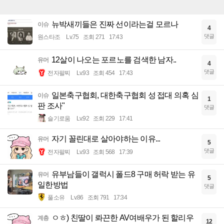
뉴박새끼들은 진짜 선이라는걸 모르나
이슈
4
댓글
원스타조
Lv.75
조회 271
17:43
12살이 나오는 포르노를 검색한 남자..
유머
4
댓글
전자팔찌
Lv.93
조회 454
17:43
일본축구협회, 대한축구협회 성 접대 의혹 심
이슈
1
판 조사"
댓글
슬기로움
Lv.92
조회 229
17:41
자기 꼴린대로 살아야하는 이유...
유머
5
댓글
전자팔찌
Lv.93
조회 568
17:39
유부남들이 갤럭시 폴드8 구매 허락 받는 유
유머
5
일한방법
댓글
풀소유
Lv.86
조회 791
17:34
ㅇㅎ) 친딸이 롸끈한 AV여배우가 된 할리우
계층
12