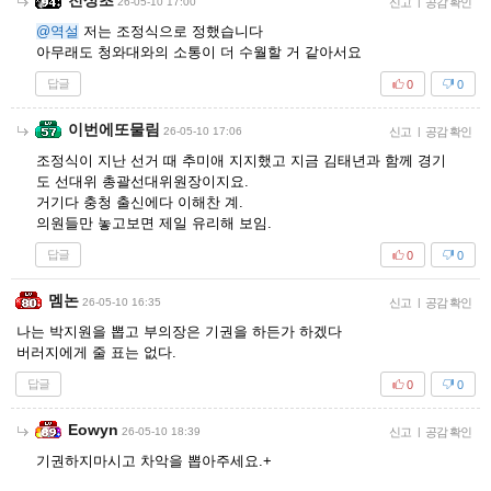
천상초
26-05-10 17:00
신고
|
공감 확인
@역설
저는 조정식으로 정했습니다
아무래도 청와대와의 소통이 더 수월할 거 같아서요
답글
0
0
이번에또물림
26-05-10 17:06
신고
|
공감 확인
조정식이 지난 선거 때 추미애 지지했고 지금 김태년과 함께 경기
도 선대위 총괄선대위원장이지요.
거기다 충청 출신에다 이해찬 계.
의원들만 놓고보면 제일 유리해 보임.
답글
0
0
멤논
26-05-10 16:35
신고
|
공감 확인
나는 박지원을 뽑고 부의장은 기권을 하든가 하겠다
버러지에게 줄 표는 없다.
답글
0
0
Eowyn
26-05-10 18:39
신고
|
공감 확인
기권하지마시고 차악을 뽑아주세요.+