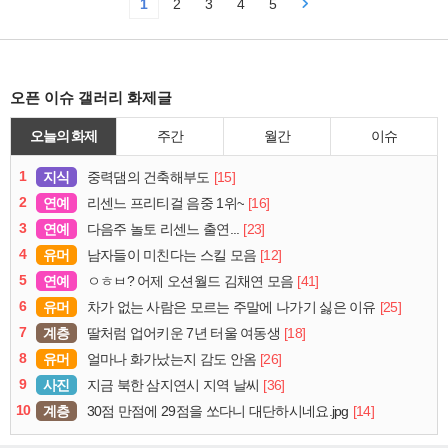
1
2
3
4
5
오픈 이슈 갤러리 화제글
오늘의 화제
주간
월간
이슈
1
지식
[15]
중력댐의 건축해부도
2
연예
[16]
리센느 프리티걸 음중 1위~
3
연예
[23]
다음주 놀토 리센느 출연...
4
유머
[12]
남자들이 미친다는 스킬 모음
5
연예
[41]
ㅇㅎㅂ? 어제 오션월드 김채연 모음
6
유머
[25]
차가 없는 사람은 모르는 주말에 나가기 싫은 이유
7
계층
[18]
딸처럼 업어키운 7년 터울 여동생
8
유머
[26]
얼마나 화가났는지 감도 안옴
9
사진
[36]
지금 북한 삼지연시 지역 날씨
10
계층
[14]
30점 만점에 29점을 쏘다니 대단하시네요.jpg