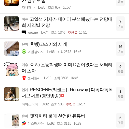
가 선수 모집!
댓글
자나깨나
Lv.35
조회 657
16:57
고일석 기자가 데이터 분석해봤다는 전당대
이슈
9
회 지역별 전망
댓글
Ieewrre
Lv.74
조회 1346
추천 2
16:51
후방)코스어의 세계
유머
14
댓글
너빨갱이지
Lv.86
조회 2513
16:46
ㅇㅎ) 초등학생때 이미 D컵이였다는 서터리
계층
9
머 츠자..
댓글
전자팔찌
Lv.93
조회 3508
16:45
RESCENE(리센느) - Runaway | 다독다독독
연예
1
서콘서트 (경인방송)
댓글
아이스티이
Lv.32
조회 530
추천 2
16:37
챗지피티 불매 선언한 유튜버
유머
6
댓글
미스터사탄
Lv.92
조회 3115
16:33