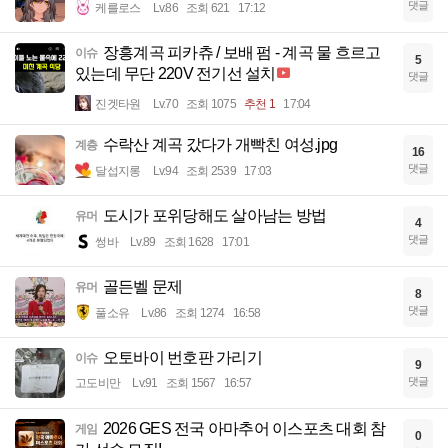
댓글
케를로스
Lv.86
조회 621
17:12
장흥계곡 피카츄 / 보배 펌 - 계곡 물 흐르고
이슈
5
있는데 무단 220V 전기선 설치
댓글
진겟타원
Lv.70
조회 1075
추천 1
17:04
수락산 계곡 갔다가 개빡친 여성.jpg
계층
16
댓글
달섭지롱
Lv.94
조회 2539
17:03
도시가 포위당해도 살아남는 방법
유머
4
댓글
썽바
Lv.89
조회 1628
17:01
골든벨 문제
유머
8
댓글
풀소유
Lv.86
조회 1274
16:58
오토바이 번호판 가리기
이슈
9
댓글
고도비만
Lv.91
조회 1567
16:57
2026 GES 전국 아마추어 이스포츠 대회 참
게임
0