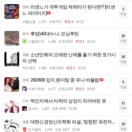
리센느가 격투게임 캐릭터가 된다면!? [리센
연예
3
느 파이터즈]
댓글
여름눈꽃
Lv.71
조회 671
추천 3
16:22
후방)40대누나. 모닝루틴
유머
25
댓글
너빨갱이지
Lv.86
조회 5552
추천 1
16:10
소년만화의 오래된 난제를 풀기 위한 토가시
계층
16
의 선택
댓글
작두콩차
Lv.84
조회 2163
추천 2
16:10
260808 있지 팬미팅 중 유나 버블팝
연예
5
댓글
어쩌다한번
Lv.77
조회 1028
추천 1
16:09
떡인지에서 타락의 상징이 되어버린 옷
기타
11
댓글
옆사마
Lv.87
조회 4549
15:59
대한신경정신의학회 피셜, '멍청한' 유전자...
계층
10
댓글
전자팔찌
Lv.93
조회 2427
15:59