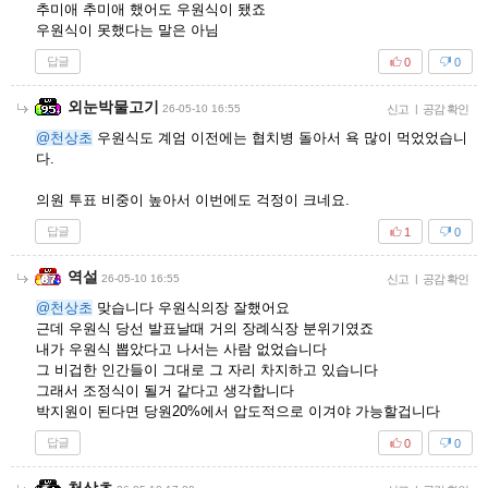
추미애 추미애 했어도 우원식이 됐죠
우원식이 못했다는 말은 아님
답글
0
0
외눈박물고기
26-05-10 16:55
신고
|
공감 확인
@천상초
우원식도 계엄 이전에는 협치병 돌아서 욕 많이 먹었었습니
다.
의원 투표 비중이 높아서 이번에도 걱정이 크네요.
답글
1
0
역설
26-05-10 16:55
신고
|
공감 확인
@천상초
맞습니다 우원식의장 잘했어요
근데 우원식 당선 발표날때 거의 장례식장 분위기였죠
내가 우원식 뽑았다고 나서는 사람 없었습니다
그 비겁한 인간들이 그대로 그 자리 차지하고 있습니다
그래서 조정식이 될거 같다고 생각합니다
박지원이 된다면 당원20%에서 압도적으로 이겨야 가능할겁니다
답글
0
0