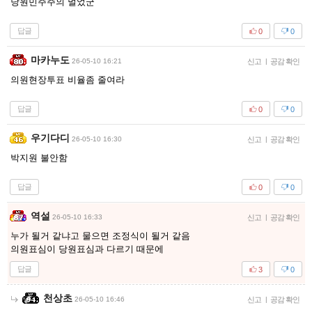
당원민주주의 멀었군
답글
0
0
마카누도
26-05-10 16:21
신고
|
공감 확인
의원현장투표 비율좀 줄여라
답글
0
0
우기다디
26-05-10 16:30
신고
|
공감 확인
박지원 불안함
답글
0
0
역설
26-05-10 16:33
신고
|
공감 확인
누가 될거 같냐고 물으면 조정식이 될거 같음
의원표심이 당원표심과 다르기 때문에
답글
3
0
천상초
26-05-10 16:46
신고
|
공감 확인