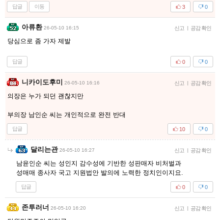
답글
이동
3
0
아류환
26-05-10 16:15
신고
|
공감 확인
당심으로 좀 가자 제발
답글
0
0
니카이도후미
26-05-10 16:16
신고
|
공감 확인
의장은 누가 되던 괜찮지만
부의장 남인순 씨는 개인적으로 완전 반대
답글
10
0
달리는관
26-05-10 16:27
신고
|
공감 확인
남윤인순 씨는 성인지 감수성에 기반한 성판매자 비처벌과
성매매 종사자 국고 지원법안 발의에 노력한 정치인이지요.
답글
0
0
존투러너
26-05-10 16:20
신고
|
공감 확인