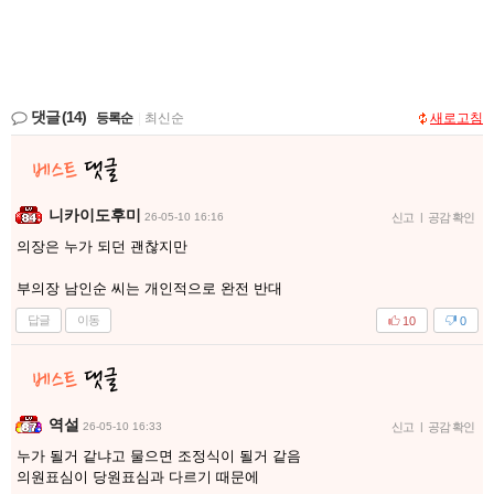
댓글
(14)
등록순
|
최신순
새로고침
니카이도후미
26-05-10 16:16
신고
|
공감 확인
의장은 누가 되던 괜찮지만
부의장 남인순 씨는 개인적으로 완전 반대
답글
이동
10
0
역설
26-05-10 16:33
신고
|
공감 확인
누가 될거 같냐고 물으면 조정식이 될거 같음
의원표심이 당원표심과 다르기 때문에