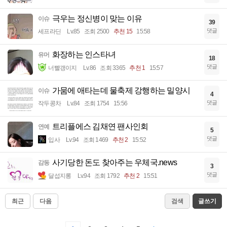
극우는 정신병이 맞는 이유
이슈
39
댓글
세프라딘
Lv.85
조회 2500
추천 15
15:58
화장하는 인스타녀
유머
18
댓글
너빨갱이지
Lv.86
조회 3365
추천 1
15:57
가뭄에 애타는데 물축제 강행하는 밀양시
이슈
4
댓글
작두콩차
Lv.84
조회 1754
15:56
트리플에스 김채연 팬사인회
연예
5
댓글
입사
Lv.94
조회 1469
추천 2
15:52
사기당한 돈도 찾아주는 우체국.news
감동
3
댓글
달섭지롱
Lv.94
조회 1792
추천 2
15:51
최근
다음
검색
글쓰기