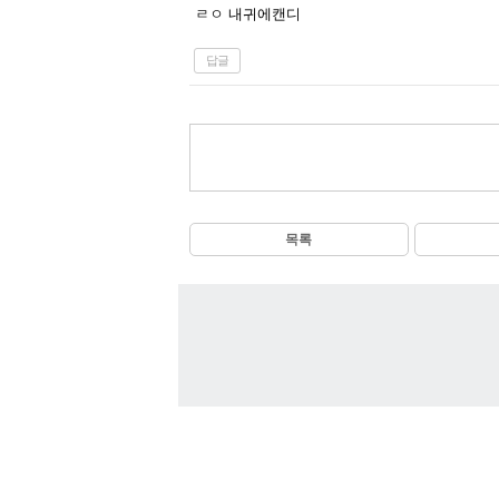
ㄹㅇ 내귀에캔디
답글
목록