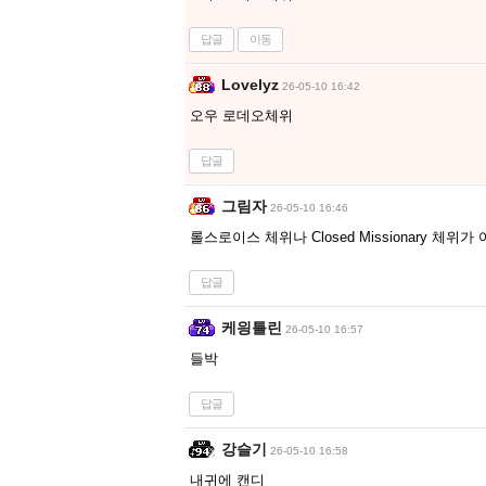
답글
이동
Lovelyz
26-05-10 16:42
오우 로데오체위
답글
그림자
26-05-10 16:46
롤스로이스 체위나 Closed Missionary 체
답글
케읭틀린
26-05-10 16:57
들박
답글
강슬기
26-05-10 16:58
내귀에 캔디