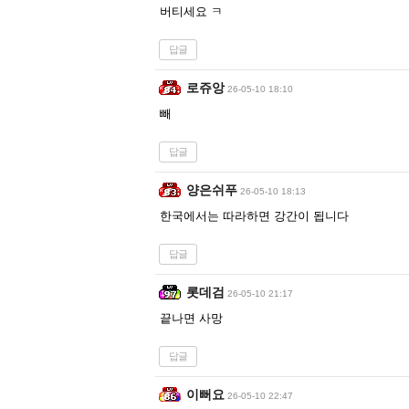
버티세요 ㅋ
답글
로쥬앙
26-05-10 18:10
빼
답글
양은쉬푸
26-05-10 18:13
한국에서는 따라하면 강간이 됩니다
답글
롯데검
26-05-10 21:17
끝나면 사망
답글
이뻐요
26-05-10 22:47