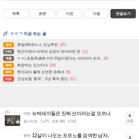
목록
본문
이전
다음
댓글보기
ㅇㅇㄱ 지금 뜨는 글
후방)40대누나. 모닝루틴
[25]
유머
떡인지에서 타락의 상징이 되어버린 옷
[11]
기타
ㅇㅎ) 초등학생때 이미 D컵이였다는 서터리머 츠자..
[9]
계층
화장하는 인스타녀
[18]
유머
챗지피티 불매 선언한 유튜버
[6]
유머
건강보험 '충격'…5년 흑자 중단
[11]
이슈
뉴박새끼들은 진짜 선이라는걸 모르나
이슈
6
댓글
원스타조
Lv.75
조회 365
17:43
12살이 나오는 포르노를 검색한 남자..
유머
4