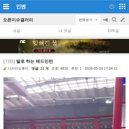
인벤
오픈이슈갤러리
전체보기
공
검
글
지
색
내글
내 댓글
10추글
on/off
쓰
기
[기타]
발로 하는 배드민턴
니카이도후미
댓글: 11 개
조회:
4816
추천:
1
2026-05-10 17:26:11