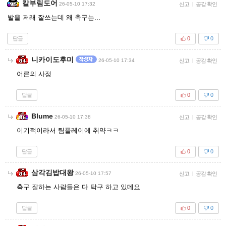
칼부림도어
26-05-10 17:32
신고
|
공감 확인
발을 저래 잘쓰는데 왜 축구는...
답글
0
0
니카이도후미
26-05-10 17:34
신고
|
공감 확인
어른의 사정
답글
0
0
Blume
26-05-10 17:38
신고
|
공감 확인
이기적이라서 팀플레이에 취약ㅋㅋ
답글
0
0
삼각김밥대왕
26-05-10 17:57
신고
|
공감 확인
축구 잘하는 사람들은 다 탁구 하고 있데요
답글
0
0