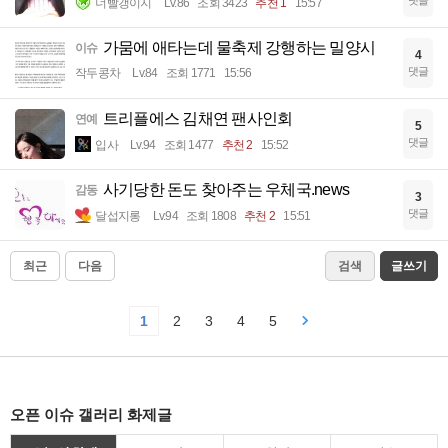
너빨갱이지
Lv.86
조회 3423
추천 1
15:57
가뭄에 애타는데 물축제 강행하는 밀양시
이슈
4
댓글
작두콩차
Lv.84
조회 1771
15:56
트리플에스 김채연 팬사인회
연예
5
댓글
입사
Lv.94
조회 1477
추천 2
15:52
사기당한 돈도 찾아주는 우체국.news
감동
3
댓글
달섭지롱
Lv.94
조회 1808
추천 2
15:51
최근
다음
검색
글쓰기
1
2
3
4
5
오픈 이슈 갤러리 화제글