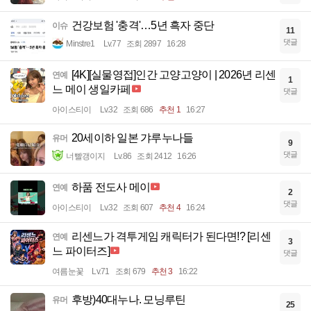
건강보험 '충격'…5년 흑자 중단
이슈
11
댓글
Minstre1
Lv.77
조회 2897
16:28
[4K][실물영접]인간 고양고양이 | 2026년 리센
연예
1
느 메이 생일카페
댓글
아이스티이
Lv.32
조회 686
추천 1
16:27
20세이하 일본 갸루누나들
유머
9
댓글
너빨갱이지
Lv.86
조회 2412
16:26
하품 전도사 메이
연예
2
댓글
아이스티이
Lv.32
조회 607
추천 4
16:24
리센느가 격투게임 캐릭터가 된다면!? [리센
연예
3
느 파이터즈]
댓글
여름눈꽃
Lv.71
조회 679
추천 3
16:22
후방)40대누나. 모닝루틴
유머
25