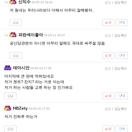
신익수
26-05-10 18:42
신고
|
공감 확인
저 동네는 우리나라보다 더해서 아무리 잘해봤자..
답글
0
0
파란색이좋아
26-05-11 00:07
신고
|
공감 확인
공산당관련자 아니면 아무리 잘해도 국대로 써주질 않음
답글
0
0
데마시안
26-05-10 17:35
신고
|
공감 확인
마지막에 큰 판에 적혀있네요
저거 젠쯔? 잔지? 라는 거로 아는데
저거 하는 사람들 교류 하는 장 인가봐요
답글
0
0
HBZety
26-05-10 17:50
신고
|
공감 확인
저거 진짜루 하는거
답글
0
0