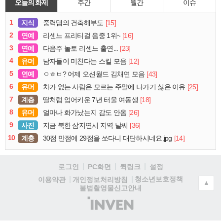
오늘의 화제
주간
월간
이슈
1
지식
[15]
중력댐의 건축해부도
2
연예
[16]
리센느 프리티걸 음중 1위~
3
연예
[23]
다음주 놀토 리센느 출연...
4
유머
[12]
남자들이 미친다는 스킬 모음
5
연예
[43]
ㅇㅎㅂ? 어제 오션월드 김채연 모음
6
유머
[25]
차가 없는 사람은 모르는 주말에 나가기 싫은 이유
7
계층
[18]
딸처럼 업어키운 7년 터울 여동생
8
유머
[26]
얼마나 화가났는지 감도 안옴
9
사진
[36]
지금 북한 삼지연시 지역 날씨
10
계층
[14]
30점 만점에 29점을 쏘다니 대단하시네요.jpg
로그인
PC화면
퀵링크
설정
청소년보호정책
이용약관
개인정보처리방침
▲
불법촬영물신고안내
(주)
인