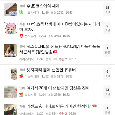
후방)코스어의 세계
유머
14
댓글
너빨갱이지
Lv.86
조회 2552
16:46
ㅇㅎ) 초등학생때 이미 D컵이였다는 서터리
계층
9
머 츠자..
댓글
전자팔찌
Lv.93
조회 3593
16:45
RESCENE(리센느) - Runaway | 다독다독독
연예
1
서콘서트 (경인방송)
댓글
아이스티이
Lv.32
조회 538
추천 2
16:37
챗지피티 불매 선언한 유튜버
유머
6
댓글
미스터사탄
Lv.92
조회 3178
16:33
여기서 30개 이상 봤다면 당신은 진짜
연예
33
댓글
달섭지롱
Lv.94
조회 2746
16:32
리센느 AI 애니로 만든 리마인 헌정영상
계층
1
댓글
아이스티이
Lv.32
조회 854
추천 2
16:30