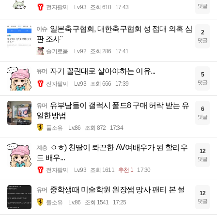
댓글
전자팔찌
Lv.93
조회 610
17:43
일본축구협회, 대한축구협회 성 접대 의혹 심
이슈
2
판 조사"
댓글
슬기로움
Lv.92
조회 286
17:41
자기 꼴린대로 살아야하는 이유...
유머
5
댓글
전자팔찌
Lv.93
조회 666
17:39
유부남들이 갤럭시 폴드8 구매 허락 받는 유
유머
6
일한방법
댓글
풀소유
Lv.86
조회 872
17:34
ㅇㅎ) 친딸이 롸끈한 AV여배우가 된 할리우
계층
12
드 배우...
댓글
전자팔찌
Lv.93
조회 1611
추천 1
17:30
중학생때 미술학원 원장쌤 망사 팬티 본 썰
유머
12
댓글
풀소유
Lv.86
조회 1541
17:25