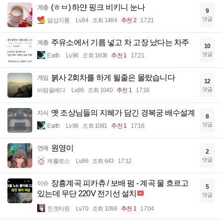
(ㅎㅂ) 하얀 핑크 비키니 눈나
계층
9
댓글
달섭지롱
Lv.94
조회 1484
추천 2
17:21
주유소에서 기름 넣고 차 고장 났다는 차주
계층
10
댓글
Earth
Lv.96
조회 1608
추천 1
17:21
붉사 2회차를 하게 될줄은 몰랐습니다
게임
12
댓글
바람을베다
Lv.86
조회 1040
추천 1
17:16
옛 조상님들의 지혜가 담긴 경복궁 배수설계
지식
8
댓글
Earth
Lv.96
조회 1081
추천 1
17:16
원영이
연예
2
댓글
케를로스
Lv.86
조회 643
17:12
장흥계곡 피카츄 / 보배 펌 - 계곡 물 흐르고
이슈
5
있는데 무단 220V 전기선 설치
댓글
진겟타원
Lv.70
조회 1098
추천 1
17:04