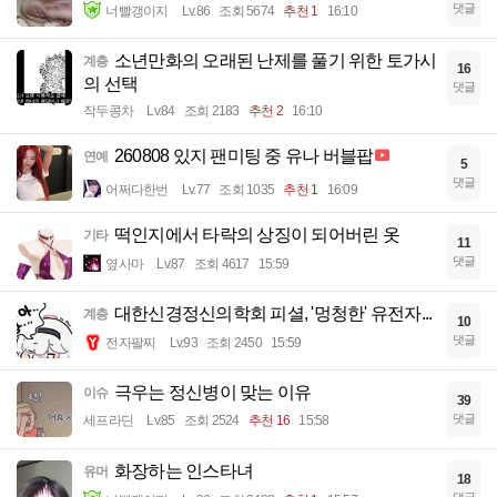
댓글
너빨갱이지
Lv.86
조회 5674
추천 1
16:10
소년만화의 오래된 난제를 풀기 위한 토가시
계층
16
의 선택
댓글
작두콩차
Lv.84
조회 2183
추천 2
16:10
260808 있지 팬미팅 중 유나 버블팝
연예
5
댓글
어쩌다한번
Lv.77
조회 1035
추천 1
16:09
떡인지에서 타락의 상징이 되어버린 옷
기타
11
댓글
옆사마
Lv.87
조회 4617
15:59
대한신경정신의학회 피셜, '멍청한' 유전자...
계층
10
댓글
전자팔찌
Lv.93
조회 2450
15:59
극우는 정신병이 맞는 이유
이슈
39
댓글
세프라딘
Lv.85
조회 2524
추천 16
15:58
화장하는 인스타녀
유머
18
댓글