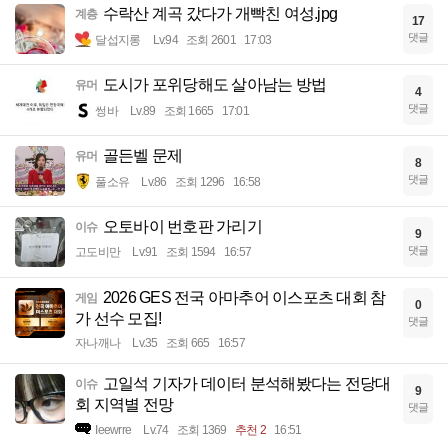
수락산 계곡 갔다가 개빡친 여성.jpg
계층
17
댓글
달섭지롱
Lv.94
조회 2601
17:03
도시가 포위당해도 살아남는 방법
유머
4
댓글
썽바
Lv.89
조회 1665
17:01
골든벨 문제
유머
8
댓글
풀소유
Lv.86
조회 1296
16:58
오토바이 번호판 가리기
이슈
9
댓글
고도비만
Lv.91
조회 1594
16:57
2026 GES 전국 아마추어 이스포츠 대회 참
게임
0
가 선수 모집!
댓글
자나깨나
Lv.35
조회 665
16:57
고일석 기자가 데이터 분석해봤다는 전당대
이슈
9
회 지역별 전망
댓글
Ieewrre
Lv.74
조회 1369
추천 2
16:51