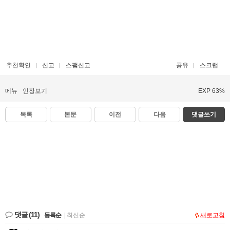
추천확인
신고
스팸신고
공유
스크랩
메뉴
인장보기
EXP 63%
목록
본문
이전
다음
댓글쓰기
댓글
(11)
등록순
|
최신순
새로고침