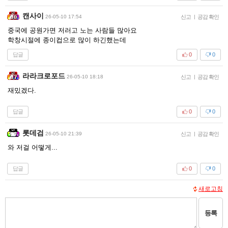
캔사이
26-05-10 17:54
신고
|
공감 확인
중국에 공원가면 저러고 노는 사람들 많아요
학창시절에 종이컵으로 많이 하긴했는데
답글
0
0
라라크로포드
26-05-10 18:18
신고
|
공감 확인
재밌겠다.
답글
0
0
롯데검
26-05-10 21:39
신고
|
공감 확인
와 저걸 어떻게...
답글
0
0
새로고침
등록