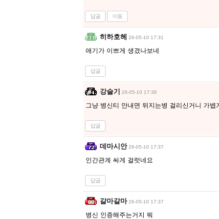
답글
이동
히하호헤
26-05-10 17:31
애기가 이쁘게 생겼나보네
답글
강슬기
26-05-10 17:36
그냥 병신티 안내면 뒤지는병 걸리신거니 가볍
답글
데마시안
26-05-10 17:37
인간관계 싸게 걸럿네요
답글
갈마갈마
26-05-10 17:37
병신 인증해주는거지 뭐