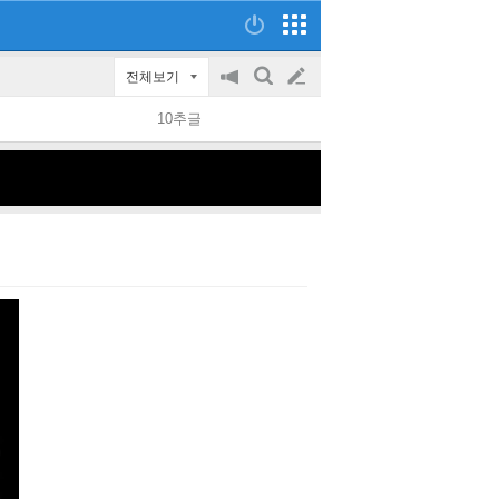
전체보기
공
검
글
지
색
10추글
on/off
쓰
기