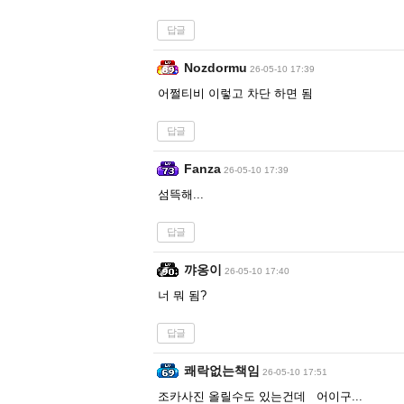
답글
Nozdormu
26-05-10 17:39
어쩔티비 이렇고 차단 하면 됨
답글
Fanza
26-05-10 17:39
섬뜩해...
답글
꺄옹이
26-05-10 17:40
너 뭐 됨?
답글
쾌락없는책임
26-05-10 17:51
조카사진 올릴수도 있는건데 어이구...