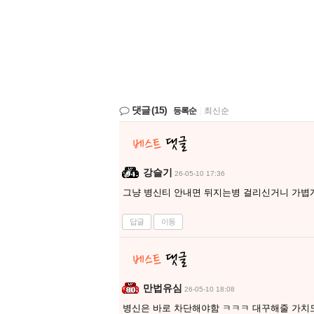
댓글
(15)
등록순
|
최신순
강슬기
26-05-10 17:36
그냥 병신티 안내면 뒤지는병 걸리신거니 가볍
답글
이동
만법유심
26-05-10 18:08
병신은 바로 차단해야함 ㅋㅋㅋ 대꾸해줄 가치