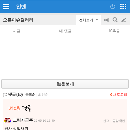
인벤
오픈이슈갤러리
전체보기
공
검
글
지
색
내글
내 댓글
10추글
on/off
쓰
기
[본문 보기]
댓글
(10)
등록순
|
최신순
새로고침
그림자군주
26-05-10 17:40
신고
|
공감 확인
판사 씨발새끼