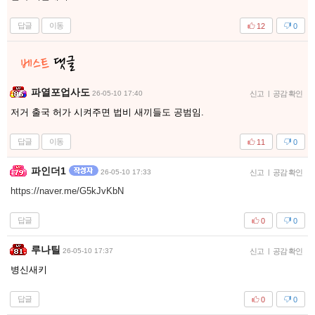
답글
이동
12
0
파열포업사도
26-05-10 17:40
신고
|
공감 확인
저거 출국 허가 시켜주면 법비 새끼들도 공범임.
답글
이동
11
0
파인더1
26-05-10 17:33
신고
|
공감 확인
https://naver.me/G5kJvKbN
답글
0
0
루나틸
26-05-10 17:37
신고
|
공감 확인
병신새키
답글
0
0