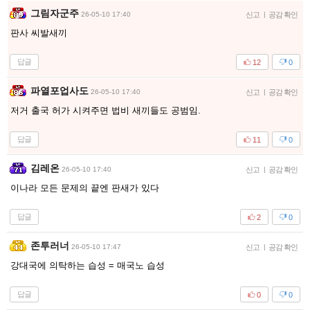
그림자군주
26-05-10 17:40
신고
|
공감 확인
판사 씨발새끼
답글
12
0
파열포업사도
26-05-10 17:40
신고
|
공감 확인
저거 출국 허가 시켜주면 법비 새끼들도 공범임.
답글
11
0
김레온
26-05-10 17:40
신고
|
공감 확인
이나라 모든 문제의 끝엔 판새가 있다
답글
2
0
존투러너
26-05-10 17:47
신고
|
공감 확인
강대국에 의탁하는 습성 = 매국노 습성
답글
0
0