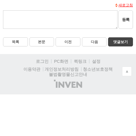
새로고침
등록
목록
본문
이전
다음
댓글보기
로그인
PC화면
퀵링크
설정
청소년보호정책
이용약관
개인정보처리방침
▲
불법촬영물신고안내
(주)
인
벤