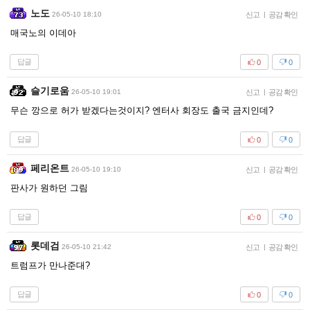
노도
26-05-10 18:10
신고
|
공감 확인
매국노의 이데아
답글
0
0
슬기로움
26-05-10 19:01
신고
|
공감 확인
무슨 깡으로 허가 받겠다는것이지? 엔터사 회장도 출국 금지인데?
답글
0
0
페리온트
26-05-10 19:10
신고
|
공감 확인
판사가 원하던 그림
답글
0
0
롯데검
26-05-10 21:42
신고
|
공감 확인
트럼프가 만나준대?
답글
0
0