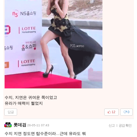
수지, 지연은 귀여운 쪽이었고
유라가 매력이 쩔었지
답글
12
0
롯데검
26-05-11 07:43
신고
|
공감 확인
수지 지연 정도면 탑수준이라...근데 유라도 뭐