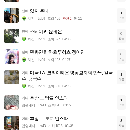
있지 유나
연예
1
댓글
치킨
Lv.99
조회 491
추천 1
04:11
스테이씨 윤세은
연예
0
댓글
치킨
Lv.99
조회 377
04:08
팬싸인회 하츠투하츠 정이안
연예
0
댓글
치킨
Lv.99
조회 452
04:07
미국 LA, 코리아타운 명동교자의 만두, 칼국
기타
1
수, 콩국수
댓글
치킨
Lv.99
조회 690
04:05
후방 ㅡ 빵귤 인스타
기타
1
댓글
입술돼지
Lv.43
조회 841
03:59
후방 ㅡ 도희 인스타
기타
3
댓글
입술돼지
Lv.43
조회 1018
03:48