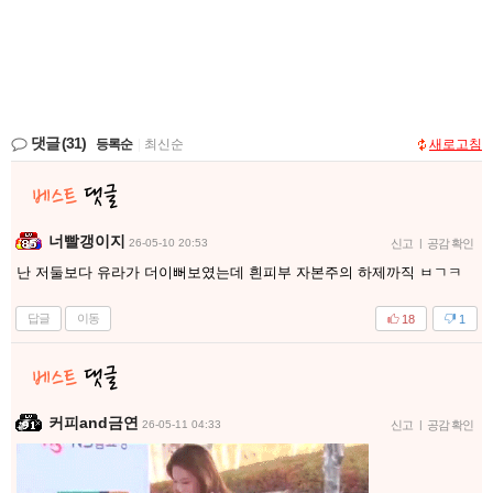
댓글
(31)
등록순
|
최신순
새로고침
너빨갱이지
26-05-10 20:53
신고
|
공감 확인
난 저둘보다 유라가 더이뻐보였는데 흰피부 자본주의 하제까직 ㅂㄱㅋ
답글
이동
18
1
커피and금연
26-05-11 04:33
신고
|
공감 확인