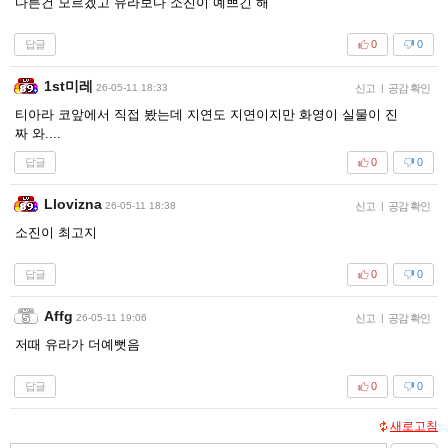
다른건 모르겠고 유라보다 소진이 예쁘긴 해
답글
0
0
1st미레
26-05-11 18:33
신고
|
공감 확인
티아라 코앞에서 직접 봤는데 지연도 지연이지만 화영이 실물이 진
짜 와....
답글
0
0
Llovizna
26-05-11 18:38
신고
|
공감 확인
소진이 최고지
답글
0
0
Affg
26-05-11 19:06
신고
|
공감 확인
저때 유라가 더예뻣음
답글
0
0
새로고침