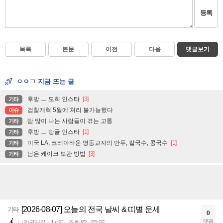
등록
목록
본문
이전
다음
댓글보기
ㅇㅇㄱ 지금 뜨는 글
후방 ㅡ 도희 인스타
[3]
기타
검찰개혁 5월에 처리 불가능했다
이슈
땀 많이 나는 사람들이 겪는 고통
기타
후방 ㅡ 빵귤 인스타
[1]
기타
미국 LA, 코리아타운 명동교자의 만두, 칼국수, 콩국수
[1]
기타
남은 케이크 보관 방법
[3]
기타
[2026-08-07] 오늘의 전국 날씨 & 띠별 운세
기타
0
댓글
니얼굴제길
Lv.81
조회 82
05:02