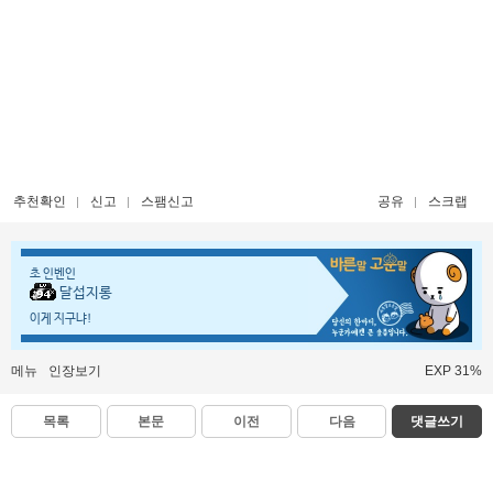
추천확인
신고
스팸신고
공유
스크랩
초 인벤인
달섭지롱
이게 지구냐!
메뉴
인장보기
EXP 31%
목록
본문
이전
다음
댓글쓰기