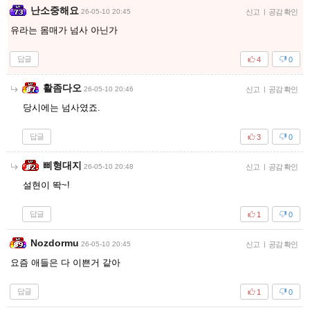
난소중해요
26-05-10 20:45
신고
|
공감 확인
유라는 몸매가 넘사 아닌가
답글
4
0
활좀다오
26-05-10 20:46
신고
|
공감 확인
당시에는 넘사였죠.
답글
3
0
삐형대지
26-05-10 20:48
신고
|
공감 확인
설현이 똭~!
답글
1
0
Nozdormu
26-05-10 20:45
신고
|
공감 확인
요즘 애들은 다 이쁜거 같아
답글
1
0