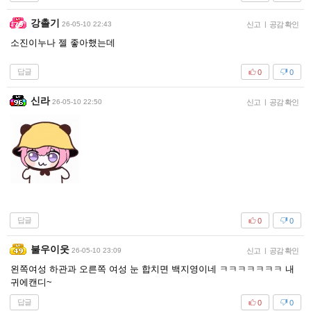
강촐기
26-05-10 22:43
신고
|
공감 확인
소진이누나 젤 좋아했는데
답글
0
0
신라
26-05-10 22:50
신고
|
공감 확인
답글
0
0
불우이웃
26-05-10 23:09
신고
|
공감 확인
왼쪽여성 하관과 오른쪽 여성 눈 합치면 백지영이네 ㅋㅋㅋㅋㅋㅋㅋ 내
귀에캔디~
답글
0
0