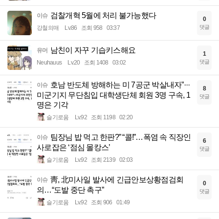
검찰개혁 5월에 처리 불가능했다
이슈
0
댓글
강철의매
Lv.86
조회 958
03:37
남친이 자꾸 기습키스해요
유머
1
댓글
Neuhauus
Lv.20
조회 1408
03:02
호남 반도체 방해하는 미 7공군 박살내자”···
이슈
8
미군기지 무단침입 대학생단체 회원 3명 구속, 1
댓글
명은 기각
슬기로움
Lv.92
조회 1198
02:20
팀장님 밥 먹고 한판?” “콜!”…폭염 속 직장인
이슈
6
사로잡은 ‘점심 몰캉스’
댓글
슬기로움
Lv.92
조회 2139
02:03
靑, 北미사일 발사에 긴급안보상황점검회
이슈
0
의…“도발 중단 촉구”
댓글
슬기로움
Lv.92
조회 906
01:49