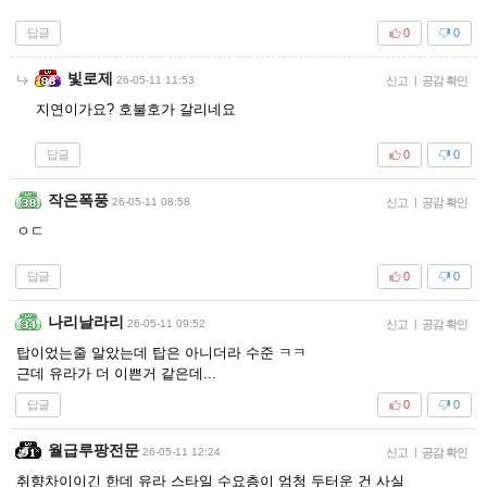
답글
0
0
빛로제
26-05-11 11:53
신고
|
공감 확인
지연이가요? 호불호가 갈리네요
답글
0
0
작은폭풍
26-05-11 08:58
신고
|
공감 확인
ㅇㄷ
답글
0
0
나리날라리
26-05-11 09:52
신고
|
공감 확인
탑이었는줄 알았는데 탑은 아니더라 수준 ㅋㅋ
근데 유라가 더 이쁜거 같은데...
답글
0
0
월급루팡전문
26-05-11 12:24
신고
|
공감 확인
취향차이이긴 한데 유라 스타일 수요층이 엄청 두터운 건 사실