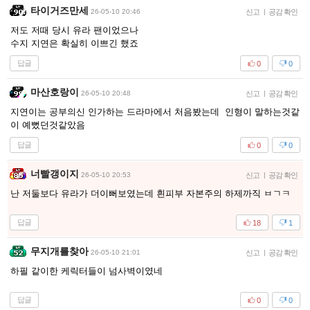
타이거즈만세
26-05-10 20:46
신고
|
공감 확인
저도 저때 당시 유라 팬이었으나
수지 지연은 확실히 이쁘긴 했죠
답글
0
0
마산호랑이
26-05-10 20:48
신고
|
공감 확인
지연이는 공부의신 인가하는 드라마에서 처음봤는데 인형이 말하는것같
이 예뻤던것같았음
답글
0
0
너빨갱이지
26-05-10 20:53
신고
|
공감 확인
난 저둘보다 유라가 더이뻐보였는데 흰피부 자본주의 하제까직 ㅂㄱㅋ
답글
18
1
무지개를찾아
26-05-10 21:01
신고
|
공감 확인
하필 같이한 케릭터들이 넘사벽이였네
답글
0
0