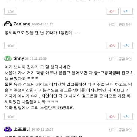
답글
0
0
Zenjang
26-05-11 14:15
신고
|
공감 확인
총체적으로 봤을 땐 난 유라가 1등인데......
답글
0
0
tinny
26-05-11 15:30
신고
|
공감 확인
이거 보니까 갑자기 그 말 생각나네요.
서울대 가서 거기 학생 아무나 붙잡고 물어보면 다 중~고등학생때 전교 1
등 해봤다고 ㅋㅋㅋ
물론 유라 정도만 되어도 어지간한 걸그룹에선 다 비주얼 센터 하고도 남
을 비주얼이긴한데 기본적으로 걸그룹 멤버들 어지간하면 다 이쁘고 거
기다가 예시가 수지, 지연이면 딱 그 세대의 걸그룹들 중 미모로 가장 화
제되었던 사람들이니까 ㅋㅋㅋ
유라 입장에서 그리 느낄만도 하겠네요.
답글
0
0
소프트닝
26-05-11 15:57
신고
|
공감 확인