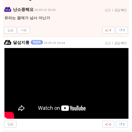
난소중해요
26-05-10 20:45
신고
|
공감 확인
유라는 몸매가 넘사 아닌가
답글
이동
4
0
달섭지롱
26-05-10 20:44
신고
|
공감 확인
답글
0
0