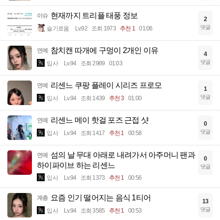
현재까지 트리플 태풍 정보
이슈
2
댓글
슬기로움
Lv.92
조회 1973
추천 1
01:06
참치캔 따개에 구멍이 2개인 이유
연예
4
댓글
입사
Lv.94
조회 2989
01:03
리센느 쿠팡 플레이 시리즈 프로모
연예
1
댓글
입사
Lv.94
조회 1439
추천 3
01:00
리센느 메이 핫걸 포즈 근접 샷
연예
0
댓글
입사
Lv.94
조회 1417
추천 1
00:58
섬의 날 무대 아래로 내려가서 아주머니 팬과
연예
0
하이파이브 하는 리센느
댓글
입사
Lv.94
조회 1373
추천 1
00:56
요즘 인기 떨어지는 음식 1티어
계층
13
댓글
입사
Lv.94
조회 3585
추천 1
00:53