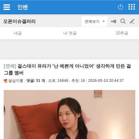
인벤
오픈이슈갤러리
전체보기
공
검
글
지
색
내글
내 댓글
10추글
on/off
쓰
기
[연예]
걸스데이 유라가 '난 예쁜게 아니었어' 생각하게 만든 걸
그룹 멤버
달섭지롱
댓글: 31 개
조회:
16848
추천:
16
2026-05-10 20:44:37