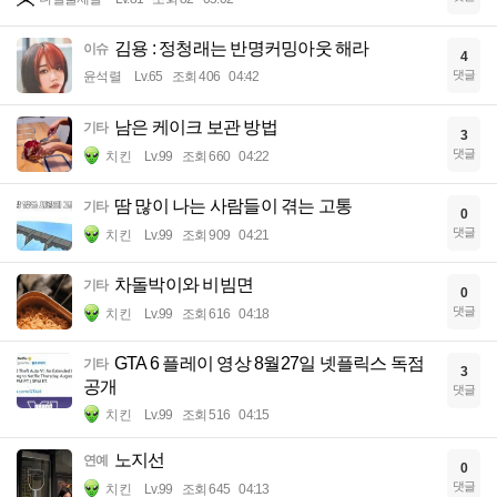
김용 : 정청래는 반명커밍아웃 해라
이슈
4
댓글
윤석렬
Lv.65
조회 406
04:42
남은 케이크 보관 방법
기타
3
댓글
치킨
Lv.99
조회 660
04:22
땀 많이 나는 사람들이 겪는 고통
기타
0
댓글
치킨
Lv.99
조회 909
04:21
차돌박이와 비빔면
기타
0
댓글
치킨
Lv.99
조회 616
04:18
GTA 6 플레이 영상 8월27일 넷플릭스 독점
기타
3
공개
댓글
치킨
Lv.99
조회 516
04:15
노지선
연예
0
댓글
치킨
Lv.99
조회 645
04:13