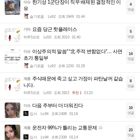
한기성 1군단장이 직무 배제된 결정적인 이
이슈
4
유
댓글
슬기로움
Lv.92
조회 1949
01:44
요즘 당근 핫플레이스
기타
5
댓글
하루5프로
Lv.50
조회 2010
01:40
이상주의적 말씀” “北 주적 변함없다”… 사면
이슈
14
초가 통일부
댓글
슬기로움
Lv.92
조회 1230
01:29
주식때문에 죽고 싶고 가정이 파탄날꺼 같습
계층
8
니다.
댓글
하루5프로
Lv.50
조회 2922
추천 1
01:23
다음 주부터 더 더워진다
이슈
10
댓글
입사
Lv.94
조회 2409
01:16
운전자 99%가 틀리는 교통문제
계층
23
댓글
입사
Lv.94
조회 2339
01:14