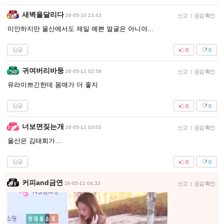
새벽을달리다
26-05-10 23:43
신고
|
공감 확인
미안하지만 울산에서도 제일 예쁜 얼굴은 아니야...
답글
0
0
귀여버리바둥
26-05-11 02:59
신고
|
공감 확인
유라이쁘긴한데 몸매가 더 좋지
답글
0
0
너보면짖는개
26-05-11 03:03
신고
|
공감 확인
울산은 김태희가…
답글
0
0
커피and금연
26-05-11 04:33
신고
|
공감 확인