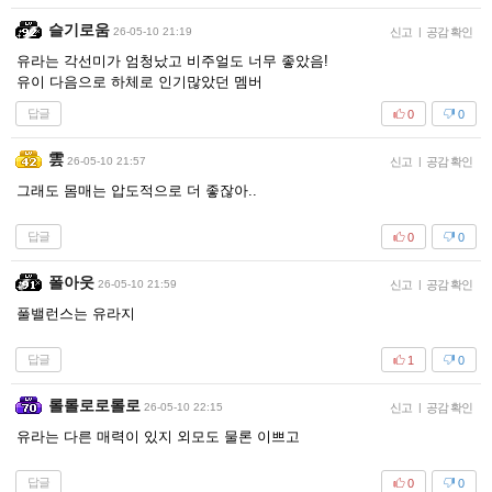
슬기로움
26-05-10 21:19
신고
|
공감 확인
유라는 각선미가 엄청났고 비주얼도 너무 좋았음!
유이 다음으로 하체로 인기많았던 멤버
답글
0
0
雲
26-05-10 21:57
신고
|
공감 확인
그래도 몸매는 압도적으로 더 좋잖아..
답글
0
0
폴아웃
26-05-10 21:59
신고
|
공감 확인
풀밸런스는 유라지
답글
1
0
롤롤로로롤로
26-05-10 22:15
신고
|
공감 확인
유라는 다른 매력이 있지 외모도 물론 이쁘고
답글
0
0