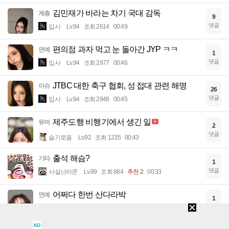
김민재가 바라는 차기 국대 감독
계층
9
댓글
입사
Lv.94
조회 2614
00:49
편의점 과자 먹고 눈 돌아간 JYP ㅋㅋ
연예
1
댓글
입사
Lv.94
조회 2977
00:46
JTBC 대한 축구 협회, 성 접대 관련 해명
이슈
26
댓글
입사
Lv.94
조회 2948
00:45
제주도행 비행기에서 생긴 일
유머
2
댓글
슬기로움
Lv.92
조회 1235
00:43
출석 해슴?
기타
1
댓글
사실난라쿤
Lv.89
조회 684
추천 2
00:33
어쩌다 한번 산다라박
연예
1
댓글
어쩌다한번
Lv.77
조회 1693
00:31
AD