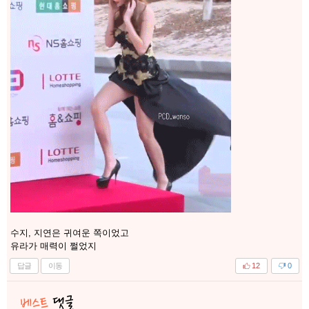
수지, 지연은 귀여운 쪽이었고
유라가 매력이 쩔었지
답글
이동
12
0