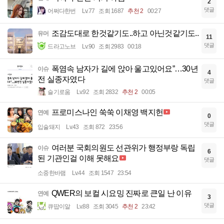
2
댓글
어쩌다한번
Lv.77
조회 1687
추천 2
00:27
조감도대로 한것같기도..하고 아닌것같기도..
유머
11
댓글
드라고노브
Lv.90
조회 2983
00:18
폭염속 남자가 길에 앉아 울고있어요”…30년
이슈
4
전 실종자였다
댓글
슬기로움
Lv.92
조회 2832
추천 2
00:05
프로미스나인 쑥쑥 이채영 백지헌
연예
0
댓글
입술돼지
Lv.43
조회 872
23:56
여러분 국회의원도 선관위가 행정부랑 독립
이슈
6
된 기관인걸 이해 못해요
댓글
소중한바램
Lv.44
조회 1547
23:54
QWER의 보컬 시요밍 진짜로 큰일 난 이유
연예
3
댓글
큐땁이알
Lv.88
조회 3045
추천 2
23:42