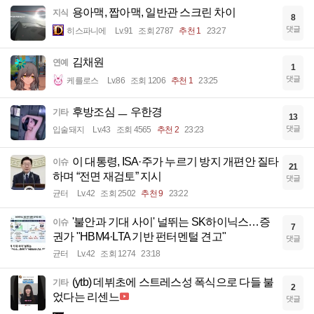
용아맥, 짭아맥, 일반관 스크린 차이
지식
8
댓글
히스파니에
Lv.91
조회 2787
추천 1
23:27
김채원
연예
1
댓글
케를로스
Lv.86
조회 1206
추천 1
23:25
후방조심 ㅡ 우한경
기타
13
댓글
입술돼지
Lv.43
조회 4565
추천 2
23:23
이 대통령, ISA·주가 누르기 방지 개편안 질타
이슈
21
하며 “전면 재검토” 지시
댓글
균터
Lv.42
조회 2502
추천 9
23:22
'불안과 기대 사이' 널뛰는 SK하이닉스…증
이슈
7
권가 "HBM4·LTA 기반 펀터멘털 견고"
댓글
균터
Lv.42
조회 1274
23:18
(ytb) 데뷔초에 스트레스성 폭식으로 다들 불
기타
2
었다는 리센느
댓글