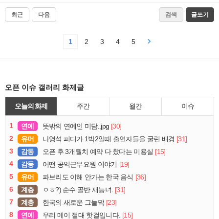
최근
다음
검색
글쓰기
1
2
3
4
5
오픈 이슈 갤러리 화제글
오늘의 화제
주간
월간
이슈
1
연예
[30]
뜻밖의 연예인 미담..jpg
2
유머
[31]
나영석 피디가 1박2일때 출연자들을 굴린 배경
3
감동
[15]
오픈 후 3개월치 예약 다 찼다는 미용실
4
감동
[19]
어떤 공익근무요원 이야기
5
유머
[36]
파브리도 이해 안가는 한국 음식
6
계층
[31]
ㅇㅎ?) 순수 골반 재능녀.
7
계층
[23]
한국의 새로운 그늘막
8
연예
[15]
우리 메이 절대 핫걸입니다.