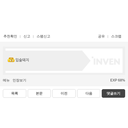
추천확인
신고
스팸신고
공유
스크랩
입술돼지
메뉴
인장보기
EXP 68%
목록
본문
이전
다음
댓글쓰기