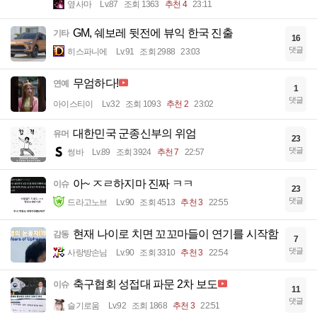
옆사마
Lv.87
조회 1363
추천 4
23:11
GM, 쉐보레 뒷전에 뷰익 한국 진출
기타
16
댓글
히스파니에
Lv.91
조회 2988
23:03
무엄하다!
연예
1
댓글
아이스티이
Lv.32
조회 1093
추천 2
23:02
대한민국 군종신부의 위엄
유머
23
댓글
썽바
Lv.89
조회 3924
추천 7
22:57
아~ ㅈㄹ하지마 진짜 ㅋㅋ
이슈
23
댓글
드라고노브
Lv.90
조회 4513
추천 3
22:55
현재 나이로 치면 꼬꼬마들이 연기를 시작함
감동
7
댓글
사랑방손님
Lv.90
조회 3310
추천 3
22:54
축구협회 성접대 파문 2차 보도
이슈
11
댓글
슬기로움
Lv.92
조회 1868
추천 3
22:51