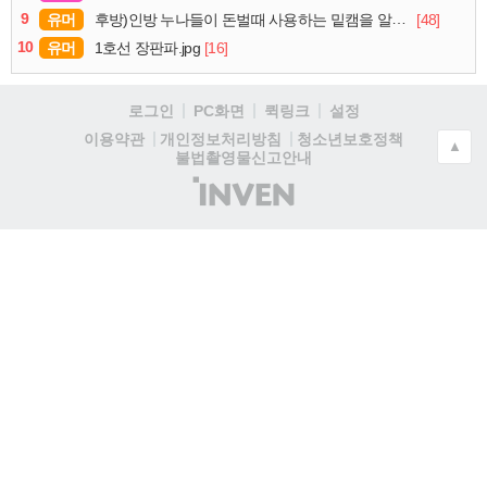
9
유머
[48]
후방)인방 누나들이 돈벌때 사용하는 밑캠을 알아보자
10
유머
[16]
1호선 장판파.jpg
로그인
PC화면
퀵링크
설정
청소년보호정책
이용약관
개인정보처리방침
▲
불법촬영물신고안내
(주)
인
벤