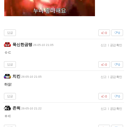
답글
0
0
푹신한곰탱
26-05-10 21:05
신고
|
공감 확인
ㅇㄷ
답글
0
0
치킨
26-05-10 21:05
신고
|
공감 확인
하앍
답글
0
0
존윅
26-05-10 21:22
신고
|
공감 확인
ㅇㄷ