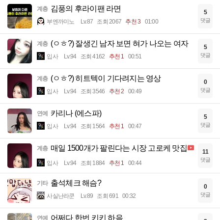
김풍의 후라이팬 라면
계층
5
댓글
부엔까미노
Lv.87
조회 2067
추천 3
01:00
(ㅇㅎ?) 잘생긴 남자 보면 혀가 나오는 여자
계층
5
댓글
입사
Lv.94
조회 4162
추천 1
00:51
(ㅇㅎ?) 히트텍이 기다려지는 영상
계층
0
댓글
입사
Lv.94
조회 3546
추천 2
00:49
카리나 (에스파)
연예
5
댓글
입사
Lv.94
조회 1564
추천 1
00:47
매일 1500개가 팔린다는 시장 고로케 맛집
계층
11
댓글
입사
Lv.94
조회 1884
추천 1
00:44
출석체크 해슴?
기타
0
댓글
사실난라쿤
Lv.89
조회 691
00:32
어쩌다 한번 키키 하음
연예