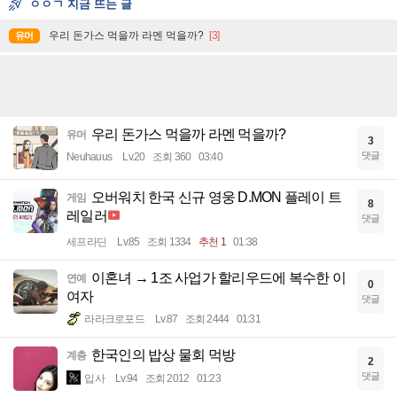
ㅇㅇㄱ 지금 뜨는 글
우리 돈가스 먹을까 라멘 먹을까?
[3]
유머
우리 돈가스 먹을까 라멘 먹을까?
유머
3
댓글
Neuhauus
Lv.20
조회 360
03:40
오버워치 한국 신규 영웅 D.MON 플레이 트
게임
8
레일러
댓글
세프라딘
Lv.85
조회 1334
추천 1
01:38
이혼녀 → 1조 사업가 할리우드에 복수한 이
연예
0
여자
댓글
라라크로포드
Lv.87
조회 2444
01:31
한국인의 밥상 물회 먹방
계층
2
댓글
입사
Lv.94
조회 2012
01:23