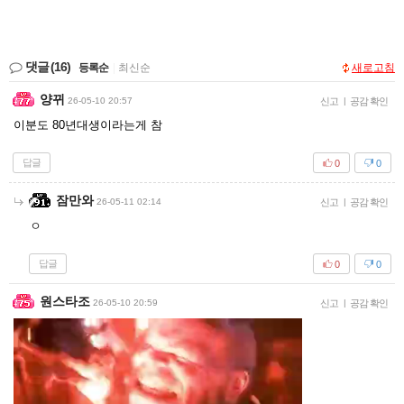
댓글
(16)
등록순
|
최신순
새로고침
양뀌
26-05-10 20:57
신고
|
공감 확인
이분도 80년대생이라는게 참
답글
0
0
잠만와
26-05-11 02:14
신고
|
공감 확인
ㅇ
답글
0
0
원스타조
26-05-10 20:59
신고
|
공감 확인