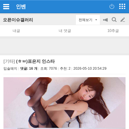
인벤
오픈이슈갤러리
전체보기
공
검
글
지
색
내글
내 댓글
10추글
on/off
쓰
기
[기타]
(ㅎㅂ)표은지 인스타
입술돼지
댓글: 16 개
조회:
7076
추천:
2
2026-05-10 20:54:29