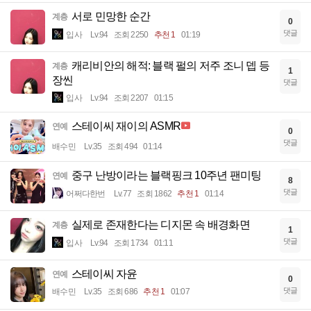
서로 민망한 순간
계층
0
댓글
입사
Lv.94
조회 2250
추천 1
01:19
캐리비안의 해적: 블랙 펄의 저주 조니 뎁 등
계층
1
장씬
댓글
입사
Lv.94
조회 2207
01:15
스테이씨 재이의 ASMR
연예
0
댓글
배수민
Lv.35
조회 494
01:14
중구 난방이라는 블랙핑크 10주년 팬미팅
연예
8
댓글
어쩌다한번
Lv.77
조회 1862
추천 1
01:14
실제로 존재한다는 디지몬 속 배경화면
계층
1
댓글
입사
Lv.94
조회 1734
01:11
스테이씨 자윤
연예
0
댓글
배수민
Lv.35
조회 686
추천 1
01:07