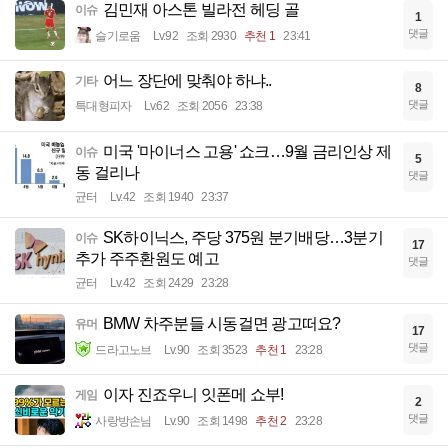
김민재 아스톤 빌라전 헤딩 골
이슈
1
댓글
슬기로움
Lv.92
조회 2930
추천 1
23:41
어느 장단에 맞춰야 하냐..
기타
8
댓글
특대형피자
Lv.62
조회 2056
23:38
미국 '마이너스 고용' 쇼크…9월 금리인상 제
이슈
5
동 걸리나
댓글
균터
Lv.42
조회 1940
23:37
SK하이닉스, 주당 375원 분기배당…3분기
이슈
17
추가 주주환원도 예고
댓글
균터
Lv.42
조회 2429
23:28
BMW 차주분들 시동걸면 광고떠요?
유머
17
댓글
드라고노브
Lv.90
조회 3523
추천 1
23:28
이자 진죠우니 잇폰메 쇼부!
게임
2
댓글
사랑방손님
Lv.90
조회 1498
추천 2
23:28