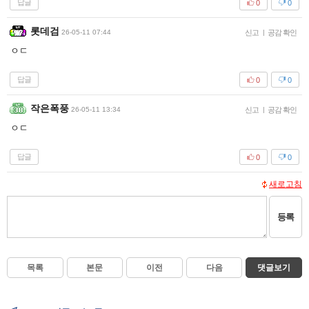
답글
0
0
롯데검
26-05-11 07:44
신고
|
공감 확인
ㅇㄷ
답글
0
0
작은폭풍
26-05-11 13:34
신고
|
공감 확인
ㅇㄷ
답글
0
0
새로고침
등록
목록
본문
이전
다음
댓글보기