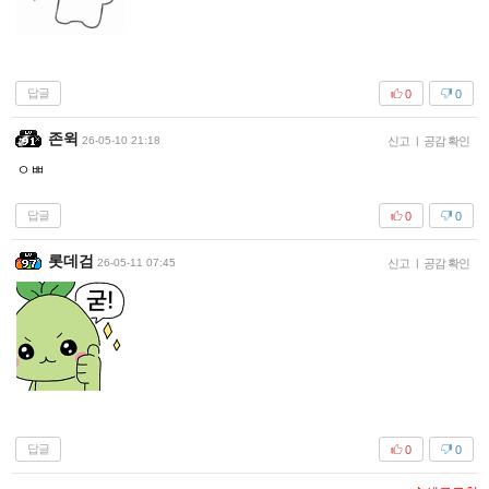
답글
0
0
존윅
26-05-10 21:18
신고
|
공감 확인
ㅇㅃ
답글
0
0
롯데검
26-05-11 07:45
신고
|
공감 확인
답글
0
0