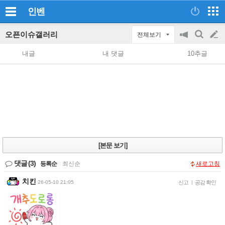
인벤
오픈이슈갤러리
전체보기
공
검
글
지
색
내글
내 댓글
10추글
on/off
쓰
기
[본문 보기]
댓글
(3)
등록순
|
최신순
새로고침
치킨
26-05-10 21:05
신고
|
공감 확인