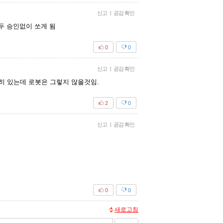
신고
|
공감 확인
두 승인없이 쏘게 됨
0
0
신고
|
공감 확인
히 있는데 로봇은 그렇지 않을것임.
2
0
신고
|
공감 확인
0
0
새로고침