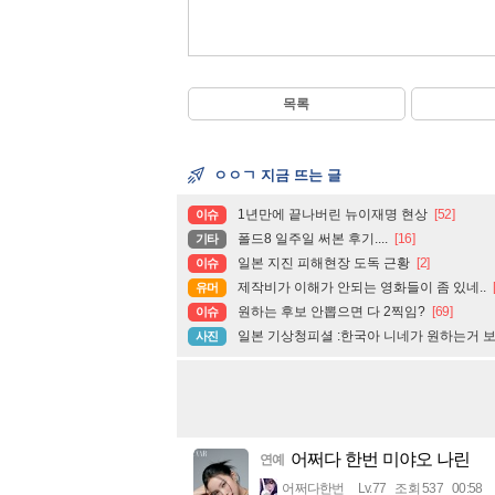
목록
ㅇㅇㄱ 지금 뜨는 글
1년만에 끝나버린 뉴이재명 현상
[52]
이슈
폴드8 일주일 써본 후기....
[16]
기타
일본 지진 피해현장 도독 근황
[2]
이슈
제작비가 이해가 안되는 영화들이 좀 있네..
유머
원하는 후보 안뽑으면 다 2찍임?
[69]
이슈
일본 기상청피셜 :한국아 니네가 원하는거 
사진
어쩌다 한번 미야오 나린
연예
어쩌다한번
Lv.77
조회 537
00:58