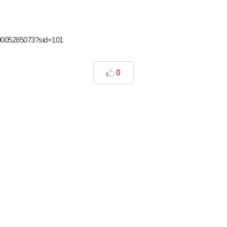
/0005285073?sid=101
0