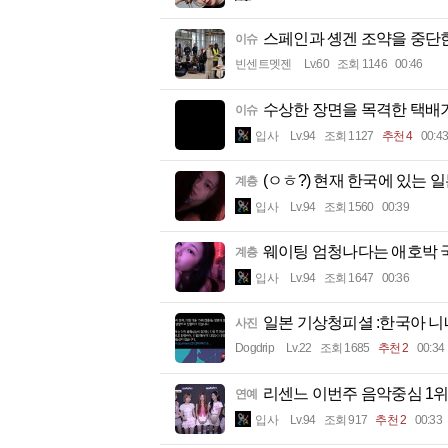
스페인과 솅겐 조약을 중단
이슈
빈센트멧젠
Lv.60
조회 1146
00:46
수상한 장면을 목격한 택배
이슈
입사
Lv.94
조회 1127
추천 4
00:43
(ㅇㅎ?) 현재 한국에 있는 
계층
입사
Lv.94
조회 1560
00:39
웨이팅 엄청나다는 애호박 
계층
입사
Lv.94
조회 1647
00:36
일본 기상청피셜 :한국아 
사진
Dogdrip
Lv.22
조회 1685
추천 2
00:34
리센느 이번주 음악중심 1
연예
입사
Lv.94
조회 917
추천 2
00:33