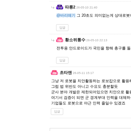
따릉2
26-05-10 21:40
@바리떼기
그 20초도 의미없는게 상대로봇
답글
황소뒤통수
26-05-10 22:13
전투용 안드로이드가 국민을 향해 총구를 돌리
답글
초타맨
26-05-11 15:17
그냥 저 로봇을 치안활동하는 로보캅으로 활용
그럼 법 위반도 아니고 수요도 충분할듯
군사 분야 개발은 제한되어있으면 치안으로 활
여기서 검증이 되면 군 경계부대 인력을 대체
기업들도 로봇으로 야근 인력 줄일수 있겠죠
답글