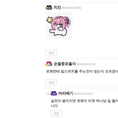
치킨
26-05-10 21:05
답글
순찰중포돌이
26-05-10 21:13
로봇한테 킬스위치를 주는것이 맞는지 모르겠네
답글
바리떼기
26-05-10 21:27
실전이 벌어지면 로봇이 타겟 하나당 킬 물
니다
답글