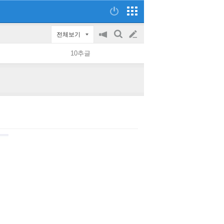
전체보기
공
검
글
지
색
10추글
on/off
쓰
기