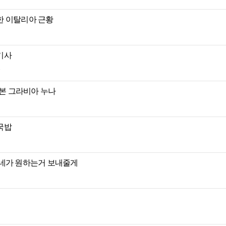
한 이탈리아 근황
기사
일본 그라비아 누나
국밥
니네가 원하는거 보내줄게
위