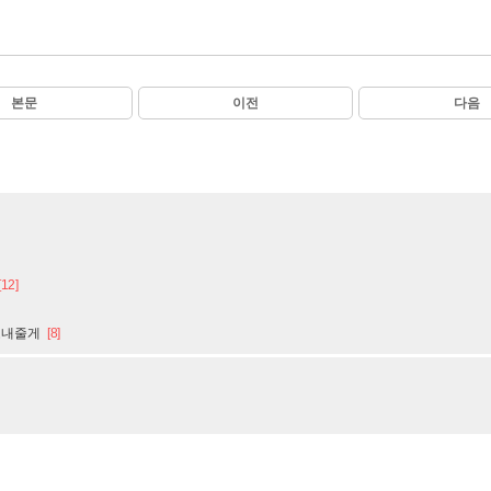
본문
이전
다음
[12]
보내줄게
[8]