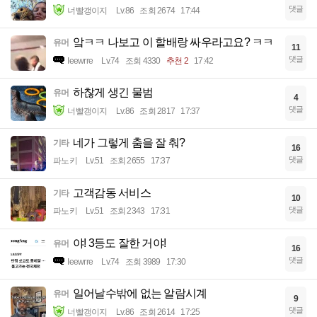
댓글
너빨갱이지
Lv.86
조회 2674
17:44
앜ㅋㅋ 나보고 이 할배랑 싸우라고요? ㅋㅋ
유머
11
댓글
Ieewrre
Lv.74
조회 4330
추천 2
17:42
하찮게 생긴 물범
유머
4
댓글
너빨갱이지
Lv.86
조회 2817
17:37
네가 그렇게 춤을 잘 춰?
기타
16
댓글
파노키
Lv.51
조회 2655
17:37
고객감동 서비스
기타
10
댓글
파노키
Lv.51
조회 2343
17:31
야! 3등도 잘한 거야!
유머
16
댓글
Ieewrre
Lv.74
조회 3989
17:30
일어날수밖에 없는 알람시계
유머
9
댓글
너빨갱이지
Lv.86
조회 2614
17:25