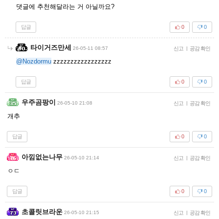
댓글에 추천해달라는 거 아닐까요?
답글
0
0
타이거즈만세
26-05-11 08:57
신고
|
공감 확인
@Nozdormu
zzzzzzzzzzzzzzzzz
답글
0
0
우주곰팡이
26-05-10 21:08
신고
|
공감 확인
개추
답글
0
0
아낌없는나무
26-05-10 21:14
신고
|
공감 확인
ㅇㄷ
답글
0
0
초콜릿브라운
26-05-10 21:15
신고
|
공감 확인