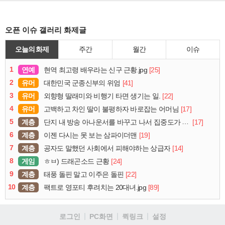
오픈 이슈 갤러리 화제글
오늘의 화제
주간
월간
이슈
1
연예
[25]
현역 최고령 배우라는 신구 근황.jpg
2
유머
[41]
대한민국 군종신부의 위엄
3
유머
[22]
외향형 딸래미와 비행기 타면 생기는 일.
4
유머
[17]
고백하고 차인 딸이 불평하자 바로잡는 어머님
5
계층
[17]
단지 내 방송 아나운서를 바꾸고 나서 집중도가 확 올라갔다는 한 아파트의 안내방송
6
계층
[19]
이젠 다시는 못 보는 삼파이더맨
7
계층
[14]
공자도 말했던 사회에서 피해야하는 상급자
8
게임
[24]
ㅎㅂ) 드래곤소드 근황
9
계층
[22]
태풍 돌핀 말고 이주은 돌핀
10
계층
[89]
팩트로 영포티 후려치는 20대녀.jpg
로그인
PC화면
퀵링크
설정