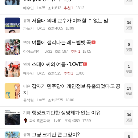
배수민
Lv.35
조회 812
추천 1
18:12
서울대 의대 교수가 이해할 수 없는 말
유머
34
댓글
파노키
Lv.51
조회 4065
18:09
여름에 생각나는 레드벨벳 곡
연예
0
댓글
아이스티이
Lv.32
조회 597
추천 1
18:05
스테이씨의 여름 - 'LOVE'
연예
1
댓글
배수민
Lv.35
조회 525
추천 1
18:00
갑자기 민주당이 개인정보 유출되었다고 공
이슈
14
지
댓글
윤석렬
Lv.65
조회 2575
18:00
행성크기만한 생명체가 없는 이유
기타
34
댓글
파이혹은파어
Lv.91
조회 4389
17:59
그냥 크기만 큰 고양이?
유머
8