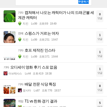
캡쳐해서 나오는 캐릭터가 나의 드래곤볼 세
기타
0
계관 캐릭터
댓글
치킨
Lv.99
조회 69
19:49
스윙스가 거르는 여자
연예
1
댓글
치킨
Lv.99
조회 251
19:47
호프 제작진 인스타
기타
1
댓글
치킨
Lv.99
조회 371
19:44
오디세이 영화 후기 스포 없음
기타
1
댓글
아브락사스
Lv.44
조회 419
19:38
배달 전문 식당 특징
기타
8
댓글
옆사마
Lv.87
조회 776
19:37
T1 vs 한화 경기 결과
게임
5
댓글