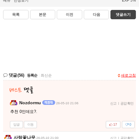
메뉴
인장보기
EXP 5%
목록
본문
이전
다음
댓글쓰기
댓글
(56)
등록순
|
최신순
새로고침
Nozdormu
26-05-10 21:06
신고
|
공감 확인
추천 0인데요?.
답글
이동
17
0
사랑꽃나무
26-05-10 21:00
신고
|
공감 확인