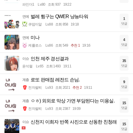
파인더1
Lv.80
조회 937
19:22
벌레 튕구는 QWER 냥뇽타워
연예
1
댓글
큐땁이알
Lv.88
조회 858
19:18
미나
연예
4
댓글
케를로스
Lv.86
조회 549
추천 1
19:16
인천 제주 경선결과
이슈
35
댓글
윤석렬
Lv.65
조회 1493
19:11
로또 판매점 레전드 손님.
계층
9
댓글
전자팔찌
Lv.93
조회 2021
추천 2
19:11
ㅇㅎ) 외외로 막상 가면 부담된다는 미용실.
계층
15
댓글
전자팔찌
Lv.93
조회 2387
19:09
신천지 이희자 반쪽 사진으로 선동한 친청래
이슈
15
댓글