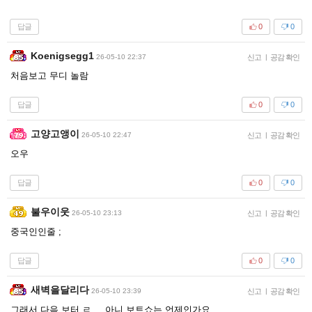
답글
0
0
Koenigsegg1
26-05-10 22:37
신고
|
공감 확인
처음보고 무디 놀람
답글
0
0
고양고앵이
26-05-10 22:47
신고
|
공감 확인
오우
답글
0
0
불우이웃
26-05-10 23:13
신고
|
공감 확인
중국인인줄 ;
답글
0
0
새벽을달리다
26-05-10 23:39
신고
|
공감 확인
그래서 다음 보터 ㄹ.... 아니 보트쇼는 언제인가요