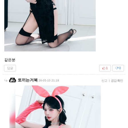
같은분
답글
1
0
토끼는거북
26-05-10 21:18
신고
|
공감 확인