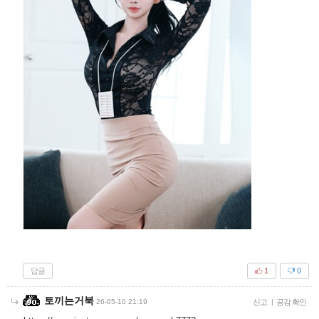
답글
1
0
토끼는거북
26-05-10 21:19
신고
|
공감 확인