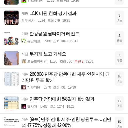
히스파니에
Lv.91
조회 748
19:36
LCK 티원 한화 경기 결과
계층
3
댓글
작두콩차
Lv.84
조회 579
19:35
한강공원 짬타이거 레전드
기타
2
댓글
큐땁이알
Lv.88
조회 1043
19:33
무지개 보고 가세요
사진
3
댓글
오늘도피씨방
Lv.86
조회 536
추천 3
19:31
260808 민주당 당원대회 제주·인천지역 권
이슈
16
리당원 투표 합산
댓글
진겟타원
Lv.70
조회 731
19:30
민주당 전당대회 8/8일자 합산결과
이슈
12
댓글
옆사마
Lv.87
조회 1244
19:22
[속보] 민주 전대, 제주·인천 당원투표…김민
이슈
20
석 47.75%, 정청래 42.08%
댓글