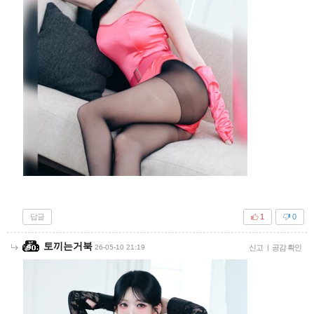
답글
1
0
토끼는거북
26-05-10 21:19
신고
|
공감 확인