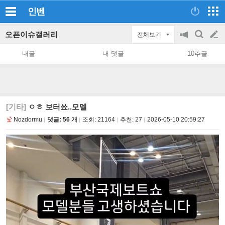
인벤
오픈이슈갤러리
전체보기
공
검
글
지
색
내글
내 댓글
10추글
on/off
쓰
기
[기타]
ㅇㅎ 보터쑈..모델
Nozdormu
댓글: 56 개
조회:
21164
추천:
27
2026-05-10 20:59:27