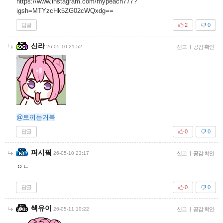
https://www.instagram.com/mypeach777?
igsh=MTYzcHk5ZG02cWQxdg==
답글
2
0
신라
26-05-10 21:52
신고
|
공감 확인
@토끼는거북
답글
0
0
퍼시핔
26-05-10 23:17
신고
|
공감 확인
ㅇㄷ
답글
0
0
쌕유이
26-05-11 10:22
신고
|
공감 확인