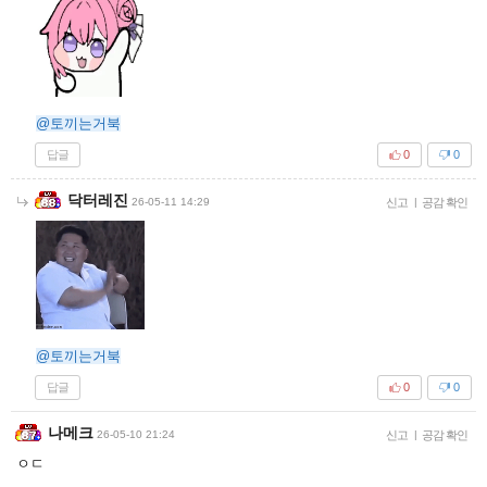
@토끼는거북
답글
0
0
닥터레진
26-05-11 14:29
신고
|
공감 확인
@토끼는거북
답글
0
0
나메크
26-05-10 21:24
신고
|
공감 확인
ㅇㄷ