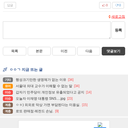
답글
0
0
새로고침
등록
목록
본문
이전
다음
댓글보기
ㅇㅇㄱ 지금 뜨는 글
행성크기만한 생명체가 없는 이유
[34]
기타
서울대 의대 교수가 이해할 수 없는 말
[34]
유머
갑자기 민주당이 개인정보 유출되었다고 공지
[14]
이슈
오늘자 이재명 대통령 SNS.....jpg
[23]
이슈
ㅇㅎ) 외외로 막상 가면 부담된다는 미용실.
[15]
계층
로또 판매점 레전드 손님.
[9]
계층