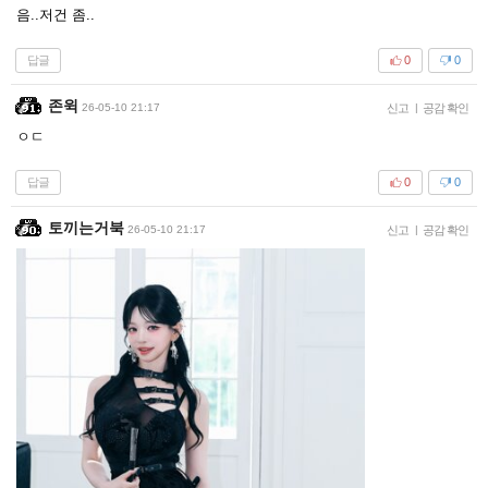
음..저건 좀..
답글
0
0
존윅
26-05-10 21:17
신고
|
공감 확인
ㅇㄷ
답글
0
0
토끼는거북
26-05-10 21:17
신고
|
공감 확인