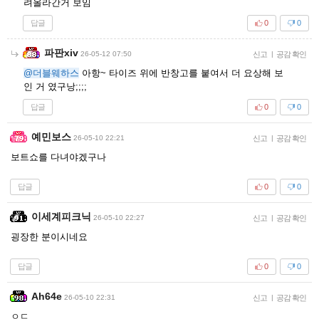
려올라간거 보임
답글
0
0
파판xiv
26-05-12 07:50
신고
|
공감 확인
@더블웨하스
아항~ 타이즈 위에 반창고를 붙여서 더 요상해 보
인 거 였구낭;;;;
답글
0
0
예민보스
26-05-10 22:21
신고
|
공감 확인
보트쇼를 다녀야겠구나
답글
0
0
이세계피크닉
26-05-10 22:27
신고
|
공감 확인
굉장한 분이시네요
답글
0
0
Ah64e
26-05-10 22:31
신고
|
공감 확인
ㅇㄷ