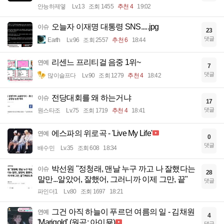
안능하제옇
Lv.13
조회 1455
추천 4
19:02
오늘자 이재명 대통령 SNS.....jpg
이슈
23
댓글
Earth
Lv.96
조회 2557
추천 6
18:44
리센느 프리티걸 음중 1위~
연예
7
댓글
많이슬프다
Lv.90
조회 1279
추천 4
18:42
전당대회를 왜 하는거냐
이슈
17
댓글
원스타조
Lv.75
조회 1719
추천 4
18:41
에스파의 위로곡 - 'Live My Life'
연예
0
댓글
배수민
Lv.35
조회 608
18:34
박선원 "정청래, 맨날 누구 까고 나 잘했다는
이슈
28
말만...알았어, 잘했어, 그러니까 이제 그만, 끝"
댓글
파인더1
Lv.80
조회 1697
18:21
그건 아직 하늘이 푸르던 여름의 일 - 김채원
연예
4
'Marigold' (원곡: 아이묭)
댓글