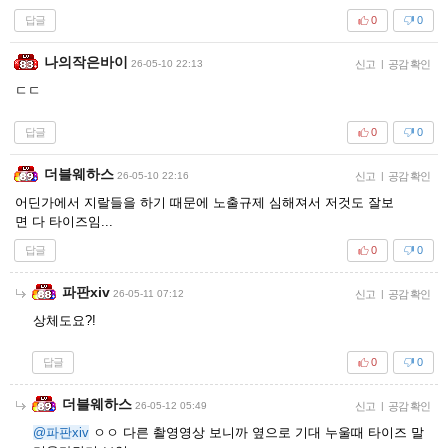
답글
0
0
나의작은바이
26-05-10 22:13
신고
|
공감 확인
ㄷㄷ
답글
0
0
더블웨하스
26-05-10 22:16
신고
|
공감 확인
어딘가에서 지랄들을 하기 때문에 노출규제 심해져서 저것도 잘보
면 다 타이즈임...
답글
0
0
파판xiv
26-05-11 07:12
신고
|
공감 확인
상체도요?!
답글
0
0
더블웨하스
26-05-12 05:49
신고
|
공감 확인
@파판xiv
ㅇㅇ 다른 촬영영상 보니까 옆으로 기대 누울때 타이즈 말