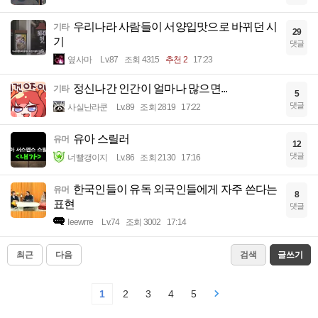
우리나라 사람들이 서양입맛으로 바뀌던 시
기타
29
기
댓글
옆사마
Lv.87
조회 4315
추천 2
17:23
정신나간 인간이 얼마나 많으면...
기타
5
댓글
사실난라쿤
Lv.89
조회 2819
17:22
유아 스릴러
유머
12
댓글
너빨갱이지
Lv.86
조회 2130
17:16
한국인들이 유독 외국인들에게 자주 쓴다는
유머
8
표현
댓글
Ieewrre
Lv.74
조회 3002
17:14
최근
다음
검색
글쓰기
1
2
3
4
5