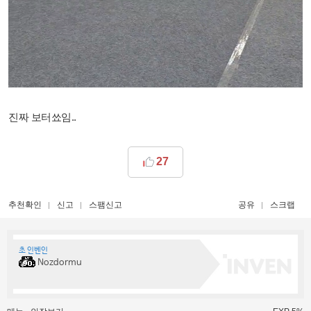
진짜 보터쑈임..
27
추천확인
신고
스팸신고
공유
스크랩
초 인벤인
Nozdormu