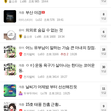
댓글
풀소유
Lv.86
조회 965
19:44
부산 야경
계층
8
댓글
아이스티이
Lv.32
조회 576
19:41
의외로 숨길 수 없는 것
유머
6
댓글
풀소유
Lv.86
조회 1600
19:34
어느 유부남이 말하는 가슴 큰 아내의 장점.
유머
18
댓글
전자팔찌
Lv.93
조회 3166
추천 2
19:28
ㅇㅎ) 운동 욕구가 살아나는 한다는 코어운
계층
30
동.
댓글
전자팔찌
Lv.93
조회 3414
19:27
날씨가 어제밤 부터 선선해진듯
계층
11
댓글
두부두꺼비
Lv.78
조회 1911
19:25
15호 태풍 찬홈 근황...
계층
9
댓글