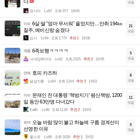
다.
댓글
옆사마
Lv.87
조회 977
19:06
6살 딸 "엄마 무서워" 울었지만…만취 194㎞
이슈
21
질주, 예비신랑 숨졌다
댓글
입사
Lv.94
조회 1775
추천 1
19:06
6족보행ㅋㅋㅋㅋ
계층
5
댓글
닉네임해야대
Lv.82
조회 2025
추천 2
19:05
호피 카즈하
연예
8
댓글
달섭지롱
Lv.94
조회 1244
추천 3
19:03
문재인 전 대통령 ‘책방지기’ 평산책방, 1200
이슈
11
일 동안 63만명 다녀갔다
댓글
Earth
Lv.96
조회 1126
추천 2
19:03
오늘 바람 많이 불고 하늘에 구름 경계선이
유머
5
선명한 이유
댓글
풀소유
Lv.86
조회 1628
추천 1
19:02