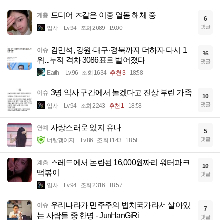
드디어 ㅈ같은 이중 열돔 해체 중
계층
6
댓글
입사
Lv.94
조회 2689
19:00
김민석, 강원·대구·경북까지 더하자 다시 1
이슈
36
위...누적 격차 3086표로 벌어졌다
댓글
Earth
Lv.96
조회 1634
추천 3
18:58
3명 익사 구간에서 놀겠다고 진상 부린 가족
이슈
10
댓글
입사
Lv.94
조회 2243
추천 1
18:58
사랑스러운 있지 유나
연예
5
댓글
너빨갱이지
Lv.86
조회 1143
18:58
스레드에서 논란된 16,000원짜리 워터파크
계층
10
떡볶이
댓글
입사
Lv.94
조회 2316
18:57
우리나라가 민주주의 법치국가라서 살아있
이슈
7
는 사람들 중 한명 - JunHanGiRi
댓글