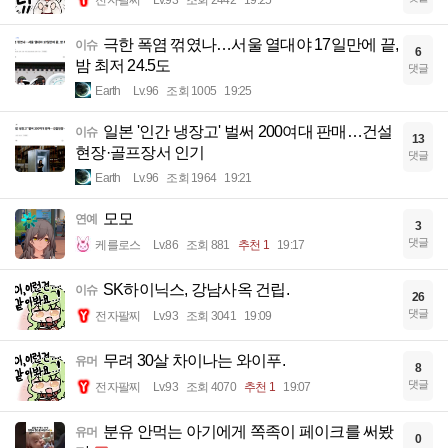
전자팔찌
Lv.93
조회 2442
19:25
극한 폭염 꺾였나…서울 열대야 17일만에 끝,
이슈
6
밤 최저 24.5도
댓글
Earth
Lv.96
조회 1005
19:25
일본 '인간 냉장고' 벌써 200여대 판매…건설
이슈
13
현장·골프장서 인기
댓글
Earth
Lv.96
조회 1964
19:21
모모
연예
3
댓글
케를로스
Lv.86
조회 881
추천 1
19:17
SK하이닉스, 강남사옥 건립.
이슈
26
댓글
전자팔찌
Lv.93
조회 3041
19:09
무려 30살 차이나는 와이푸.
유머
8
댓글
전자팔찌
Lv.93
조회 4070
추천 1
19:07
분유 안먹는 아기에게 쪽족이 페이크를 써봤
유머
0