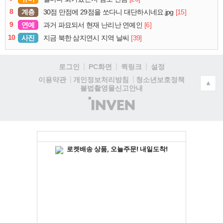
8
계층
[15]
30점 만점에 29점을 쏘다니 대단하시네요.jpg
9
연예
[6]
과거 파묘되서 현재 난리난 연예인
10
사진
[39]
지금 북한 삼지연시 지역 날씨
로그인
PC화면
퀵링크
설정
청소년보호정책
이용약관
개인정보처리방침
▲
불법촬영물신고안내
(주)
인
벤