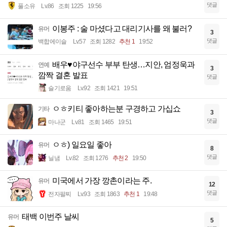
댓글
풀소유
Lv.86
조회 1225
19:56
이봉주 : 술 마셨다고 대리기사를 왜 불러?
유머
3
댓글
백합에이슬
Lv.57
조회 1282
추천 1
19:52
배우♥야구선수 부부 탄생…지안, 엄정욱과
연예
3
깜짝 결혼 발표
댓글
슬기로움
Lv.92
조회 1421
19:51
ㅇㅎ키티 좋아하는분 구경하고 가십쇼
기타
3
댓글
마나군
Lv.81
조회 1465
19:51
ㅇㅎ) 일요일 좋아
유머
8
댓글
닐냄
Lv.82
조회 1276
추천 2
19:50
미국에서 가장 깡촌이라는 주.
유머
12
댓글
전자팔찌
Lv.93
조회 1863
추천 1
19:48
태백 이번주 날씨
유머
5