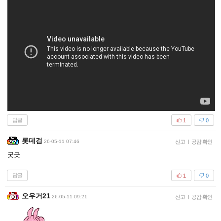
답글
1
0
롯데검
26-05-11 07:46
신고
|
공감 확인
굿굿
답글
1
0
오우거21
26-05-11 09:21
신고
|
공감 확인