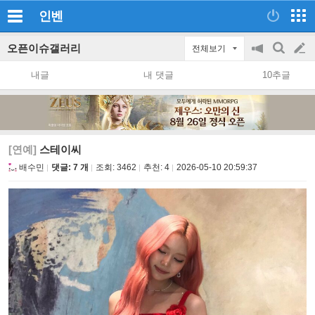
인벤
오픈이슈갤러리
전체보기
공
검
글
지
색
내글
내 댓글
10추글
on/off
쓰
기
[연예]
스테이씨
배수민
댓글: 7 개
조회:
3462
추천:
4
2026-05-10 20:59:37