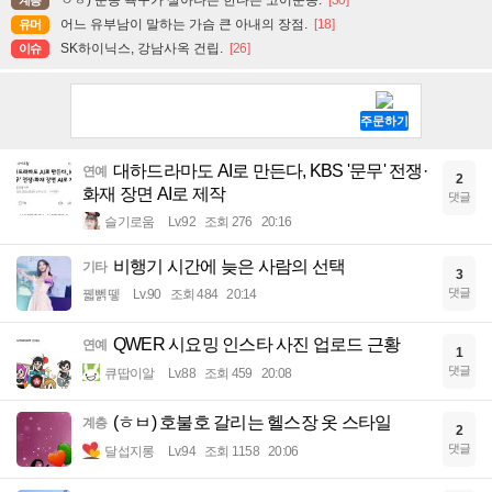
ㅇㅎ) 운동 욕구가 살아나는 한다는 코어운동.
[30]
계층
어느 유부남이 말하는 가슴 큰 아내의 장점.
[18]
유머
SK하이닉스, 강남사옥 건립.
[26]
이슈
대하드라마도 AI로 만든다, KBS '문무' 전쟁·
연예
2
화재 장면 AI로 제작
댓글
슬기로움
Lv.92
조회 276
20:16
비행기 시간에 늦은 사람의 선택
기타
3
댓글
꿻뻵뗗
Lv.90
조회 484
20:14
QWER 시요밍 인스타 사진 업로드 근황
연예
1
댓글
큐땁이알
Lv.88
조회 459
20:08
(ㅎㅂ) 호불호 갈리는 헬스장 옷 스타일
계층
2
댓글
달섭지롱
Lv.94
조회 1158
20:06