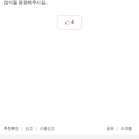
많이들 응원해주시길..
4
추천확인
신고
스팸신고
공유
스크랩