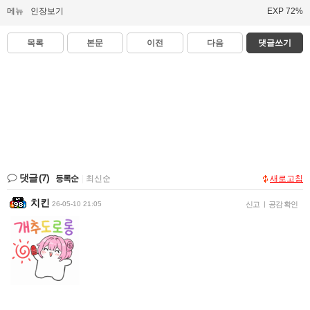
메뉴
인장보기
EXP 72%
목록
본문
이전
다음
댓글쓰기
댓글
(7)
등록순
|
최신순
새로고침
치킨
26-05-10 21:05
신고
|
공감 확인