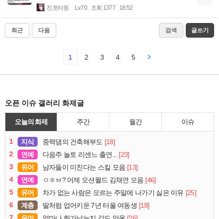
진겟타원
Lv.70
조회 1377
18:52
최근
다음
검색
글쓰기
1
2
3
4
5
오픈 이슈 갤러리 화제글
오늘의 화제
주간
월간
이슈
1
지식
[18]
중력댐의 건축해부도
2
연예
[23]
다음주 놀토 리센느 출연...
3
유머
[13]
남자들이 미친다는 스킬 모음
4
연예
[46]
ㅇㅎㅂ? 어제 오션월드 김채연 모음
5
유머
[25]
차가 없는 사람은 모르는 주말에 나가기 싫은 이유
6
계층
[18]
딸처럼 업어키운 7년 터울 여동생
7
유머
[26]
얼마나 화가났는지 감도 안옴