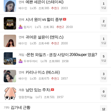
예쁜 세은이 (스테이씨)
연예
1
댓글
배수민
Lv.35
조회 365
추천 1
20:03
시녀 원이 vs 할리 종부
연예
2
댓글
럼자기
Lv.71
조회 361
추천 2
20:03
귀여운 설윤이 (엔믹스)
연예
1
댓글
배수민
Lv.35
조회 448
추천 2
20:00
-몬헌 와일즈 - 권장 사양이 2060super 였음?
게임
5
댓글
두부두꺼비
Lv.78
조회 690
19:58
카리나 미소 (에스파)
연예
3
댓글
배수민
Lv.35
조회 675
추천 1
19:57
낭만 있는 주차.
계층
0
댓글
영원한하늘
Lv.71
조회 531
19:57
김가네 근황
기타
12