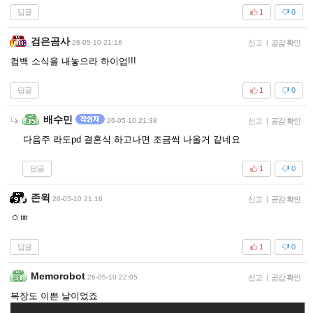
답글
1
0
검은곰사
26-05-10 21:16
신고
|
공감 확인
컴백 소식을 내놓으라 하이업!!!
답글
1
0
배수민
26-05-10 21:38
신고
|
공감 확인
다음주 라도pd 결혼식 하고나면 조금씩 나올거 같네요
답글
1
0
존윅
26-05-10 21:16
신고
|
공감 확인
ㅇㅃ
답글
1
0
Memorobot
26-05-10 22:05
신고
|
공감 확인
복장도 이쁜 날이었죠