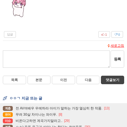
답글
1
0
새로고침
등록
목록
본문
이전
다음
댓글보기
ㅇㅇㄱ 지금 뜨는 글
전 AV여배우 우에하라 아이가 말하는 가장 열심히 한 작품.
[13]
계층
무려 30살 차이나는 와이푸.
[8]
유머
비온다고하면 계곡가지말라고..
[29]
이슈