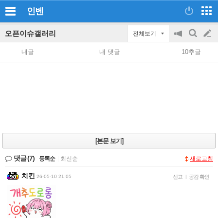
인벤
오픈이슈갤러리
전체보기
공
검
글
지
색
내글
내 댓글
10추글
on/off
쓰
기
[본문 보기]
댓글
(7)
등록순
|
최신순
새로고침
치킨
26-05-10 21:05
신고
|
공감 확인