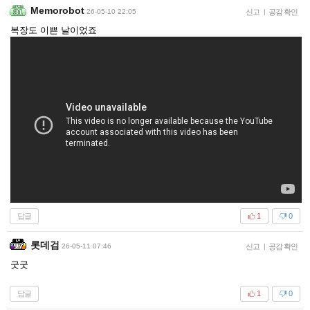
Memorobot
26-05-10 22:05
신고
|
공감 확인
복장도 이쁜 날이었죠
답글
1
0
롯데검
26-05-11 07:46
신고
|
공감 확인
굿굿
답글
1
0