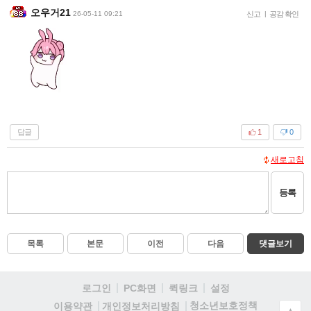
오우거21
26-05-11 09:21
신고
|
공감 확인
답글
1
0
새로고침
등록
목록
본문
이전
다음
댓글보기
로그인
PC화면
퀵링크
설정
청소년보호정책
이용약관
개인정보처리방침
▲