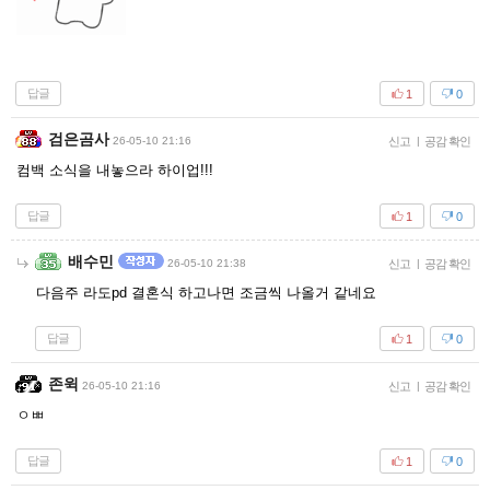
답글
1
0
검은곰사
26-05-10 21:16
신고
|
공감 확인
컴백 소식을 내놓으라 하이업!!!
답글
1
0
배수민
26-05-10 21:38
신고
|
공감 확인
다음주 라도pd 결혼식 하고나면 조금씩 나올거 같네요
답글
1
0
존윅
26-05-10 21:16
신고
|
공감 확인
ㅇㅃ
답글
1
0