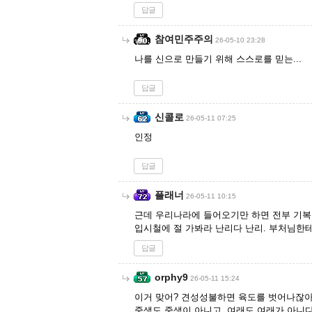
답글
참여민주주의
26-05-10 23:28
나를 신으로 만들기 위해 스스로를 믿는...
답글
신콜로
26-05-11 07:25
인정
답글
플래너
26-05-11 10:15
근데 우리나라에 들어오기만 하면 전부 기
입시철에 절 가봐라 난리다 난리. 부처님한
답글
orphy9
26-05-11 15:24
이거 맞어? 견성성불하면 육도를 벗어나잖아
중생도 중생이 아니고, 여래도 여래가 아니다