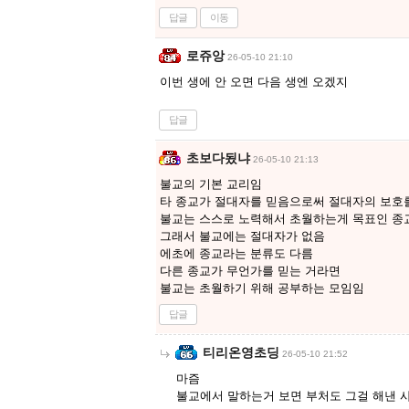
답글
이동
로쥬앙
26-05-10 21:10
이번 생에 안 오면 다음 생엔 오겠지
답글
초보다됬냐
26-05-10 21:13
불교의 기본 교리임
타 종교가 절대자를 믿음으로써 절대자의 보호
불교는 스스로 노력해서 초월하는게 목표인 종
그래서 불교에는 절대자가 없음
에초에 종교라는 분류도 다름
다른 종교가 무언가를 믿는 거라면
불교는 초월하기 위해 공부하는 모임임
답글
티리온영초딩
26-05-10 21:52
마즘
불교에서 말하는거 보면 부처도 그걸 해낸 