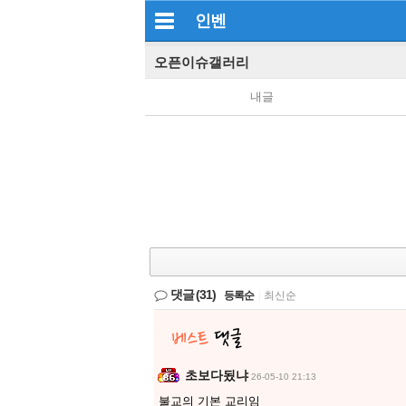
인벤
오픈이슈갤러리
내글
댓글
(31)
등록순
|
최신순
초보다됬냐
26-05-10 21:13
불교의 기본 교리임