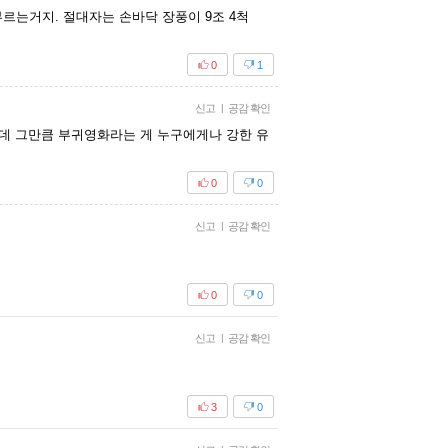
르는거지. 절대자는 손바닥 장풍이 9조 4척
0
1
신고
|
공감 확인
데 그만큼 부귀영화라는 게 누구에게나 강한 유
0
0
신고
|
공감 확인
0
0
신고
|
공감 확인
3
0