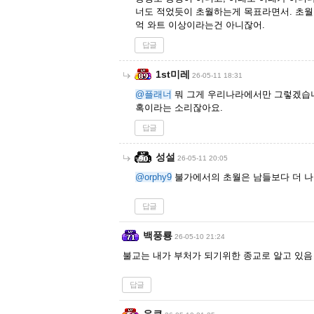
너도 적었듯이 초월하는게 목표라면서. 초월
억 와트 이상이라는건 아니잖어.
답글
1st미레
26-05-11 18:31
@플래너
뭐 그게 우리나라에서만 그렇겠습니
혹이라는 소리잖아요.
답글
성설
26-05-11 20:05
@orphy9
불가에서의 초월은 남들보다 더 나
답글
백풍룡
26-05-10 21:24
불교는 내가 부처가 되기위한 종교로 알고 있음
답글