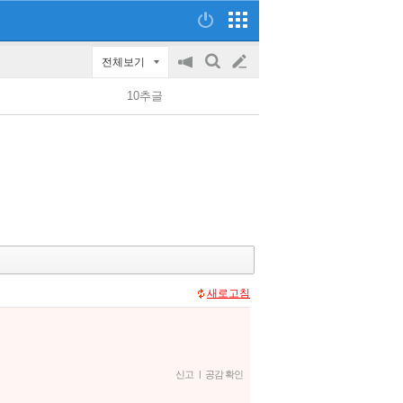
전체보기
공
검
글
지
색
10추글
on/off
쓰
기
새로고침
신고
|
공감 확인