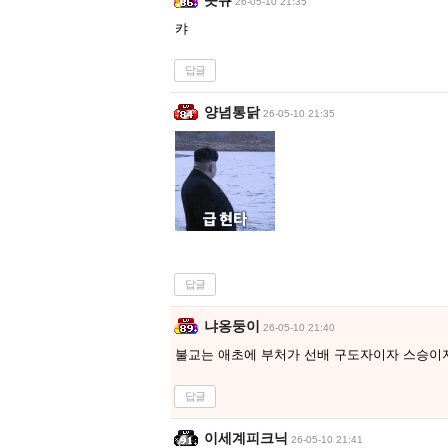
읏큐
26-05-10 21:35
캬
답글
양념통닭
26-05-10 21:35
답글
냐옹둥이
26-05-10 21:40
불교는 애초에 부처가 선배 구도자이자 스승이
답글
이세계피크닉
26-05-10 21:41