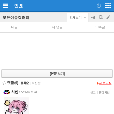
인벤
오픈이슈갤러리
전체보기
공
검
글
지
색
내글
내 댓글
10추글
on/off
쓰
기
[본문 보기]
댓글
(6)
등록순
|
최신순
새로고침
치킨
26-05-10 21:07
신고
|
공감 확인