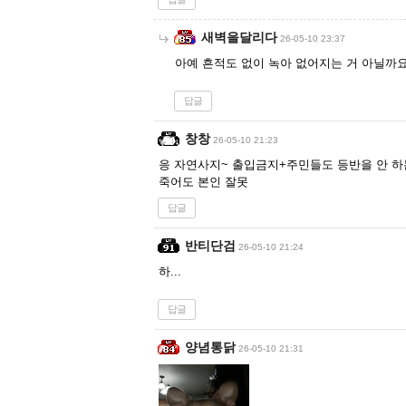
새벽을달리다
26-05-10 23:37
아예 흔적도 없이 녹아 없어지는 거 아닐까
답글
창창
26-05-10 21:23
응 자연사지~ 출입금지+주민들도 등반을 안 하
죽어도 본인 잘못
답글
반티단검
26-05-10 21:24
하...
답글
양념통닭
26-05-10 21:31