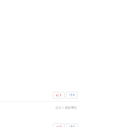
1
0
신고
|
공감 확인
0
0