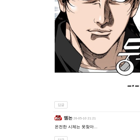
답글
멤논
26-05-10 21:21
온전한 시체는 못찾아...
답글