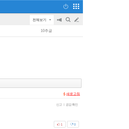
전체보기
공
검
글
지
색
10추글
on/off
쓰
기
새로고침
신고
|
공감 확인
1
0