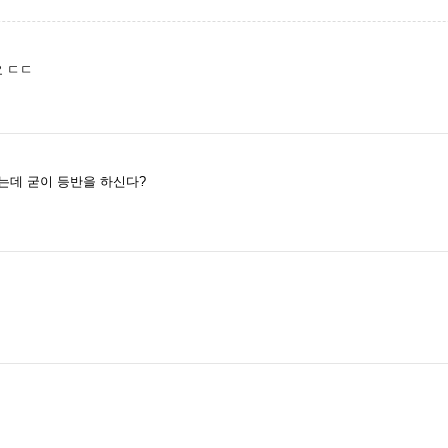
요 ㄷㄷ
는데 굳이 등반을 하신다?