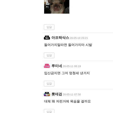
답글
아프락삭스
26-05-10 23:21
들어가지말라면 들어가지마 시발
답글
루미네
26-05-11 06:19
입산금지면 그저 멍청세 낸거지
답글
롯데검
26-05-11 07:50
대체 왜 저런거에 목숨을 걸까요
답글