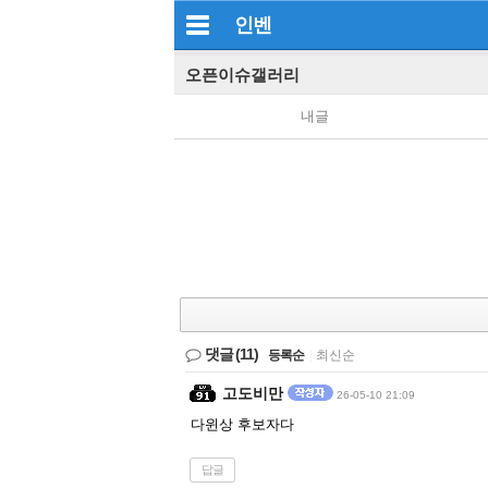
인벤
오픈이슈갤러리
내글
댓글
(11)
등록순
|
최신순
고도비만
26-05-10 21:09
다윈상 후보자다
답글