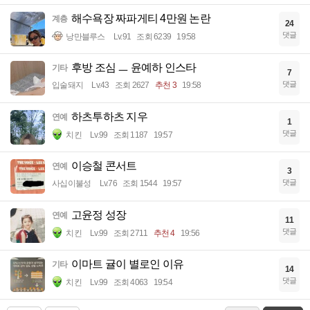
해수욕장 짜파게티 4만원 논란
계층
24
댓글
낭만블루스
Lv.91
조회 6239
19:58
후방 조심 ㅡ 윤예하 인스타
기타
7
댓글
입술돼지
Lv.43
조회 2627
추천 3
19:58
하츠투하츠 지우
연예
1
댓글
치킨
Lv.99
조회 1187
19:57
이승철 콘서트
연예
3
댓글
사십이불성
Lv.76
조회 1544
19:57
고윤정 성장
연예
11
댓글
치킨
Lv.99
조회 2711
추천 4
19:56
이마트 귤이 별로인 이유
기타
14
댓글
치킨
Lv.99
조회 4063
19:54