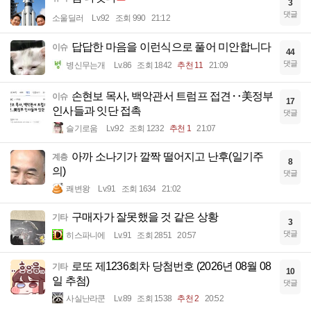
3
댓글
소울딜러
Lv.92
조회 990
21:12
답답한 마음을 이런식으로 풀어 미안합니다
이슈
44
댓글
병신무는개
Lv.86
조회 1842
추천 11
21:09
손현보 목사, 백악관서 트럼프 접견‥美정부
이슈
17
인사들과 잇단 접촉
댓글
슬기로움
Lv.92
조회 1232
추천 1
21:07
아까 소나기가 깔짝 떨어지고 난후(일기주
계층
8
의)
댓글
쾌변왕
Lv.91
조회 1634
21:02
구매자가 잘못했을 것 같은 상황
기타
3
댓글
히스파니에
Lv.91
조회 2851
20:57
로또 제1236회차 당첨번호 (2026년 08월 08
기타
10
일 추첨)
댓글
사실난라쿤
Lv.89
조회 1538
추천 2
20:52