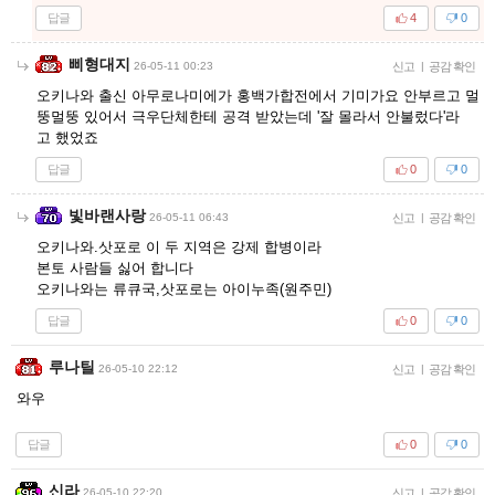
답글
4
0
삐형대지
26-05-11 00:23
신고
|
공감 확인
오키나와 출신 아무로나미에가 홍백가합전에서 기미가요 안부르고 멀
뚱멀뚱 있어서 극우단체한테 공격 받았는데 '잘 몰라서 안불렀다'라
고 했었죠
답글
0
0
빛바랜사랑
26-05-11 06:43
신고
|
공감 확인
오키나와.삿포로 이 두 지역은 강제 합병이라
본토 사람들 싫어 합니다
오키나와는 류큐국,삿포로는 아이누족(원주민)
답글
0
0
루나틸
26-05-10 22:12
신고
|
공감 확인
와우
답글
0
0
신라
26-05-10 22:20
신고
|
공감 확인