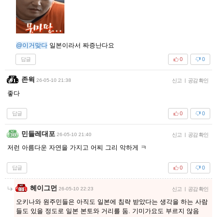
@이거맞다
일본이라서 짜증난다요
답글
0
0
존윅
26-05-10 21:38
신고
|
공감 확인
좋다
답글
0
0
민들레대포
26-05-10 21:40
신고
|
공감 확인
저런 아름다운 자연을 가지고 어찌 그리 악하게 ㅋ
답글
0
0
헤이그먼
26-05-10 22:23
신고
|
공감 확인
오키나와 원주민들은 아직도 일본에 침략 받았다는 생각을 하는 사람
들도 있을 정도로 일본 본토와 거리를 둠. 기미가요도 부르지 않음