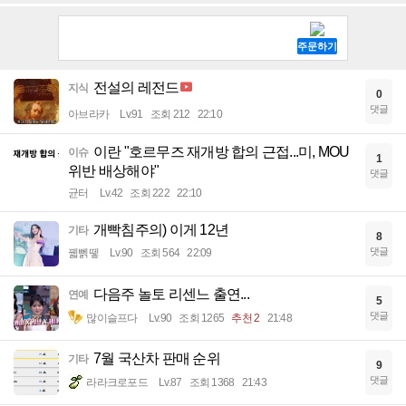
전설의 레전드
지식
0
댓글
아브라카
Lv.91
조회 212
22:10
이란 "호르무즈 재개방 합의 근접...미, MOU
이슈
1
위반 배상해야"
댓글
균터
Lv.42
조회 222
22:10
개빡침주의) 이게 12년
기타
8
댓글
꿻뻵뗗
Lv.90
조회 564
22:09
다음주 놀토 리센느 출연...
연예
5
댓글
많이슬프다
Lv.90
조회 1265
추천 2
21:48
7월 국산차 판매 순위
기타
9
댓글
라라크로포드
Lv.87
조회 1368
21:43