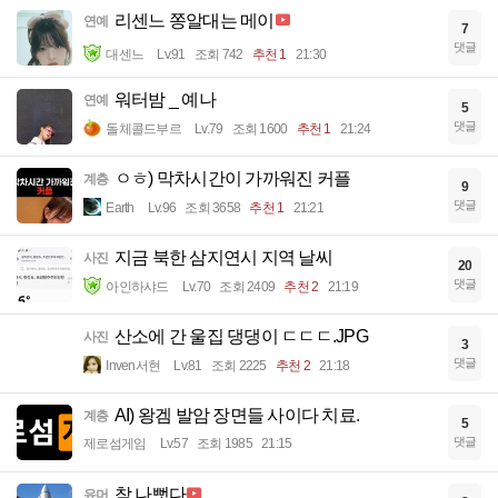
리센느 쫑알대는 메이
연예
7
댓글
대센느
Lv.91
조회 742
추천 1
21:30
워터밤 _ 예나
연예
5
댓글
돌체콜드부르
Lv.79
조회 1600
추천 1
21:24
ㅇㅎ) 막차시간이 가까워진 커플
계층
9
댓글
Earth
Lv.96
조회 3658
추천 1
21:21
지금 북한 삼지연시 지역 날씨
사진
20
댓글
아인하샤드
Lv.70
조회 2409
추천 2
21:19
산소에 간 울집 댕댕이 ㄷㄷㄷ.JPG
사진
3
댓글
Inven서현
Lv.81
조회 2225
추천 2
21:18
AI) 왕겜 발암 장면들 사이다 치료.
계층
5
댓글
제로섬게임
Lv.57
조회 1985
21:15
참 나뻣다
유머