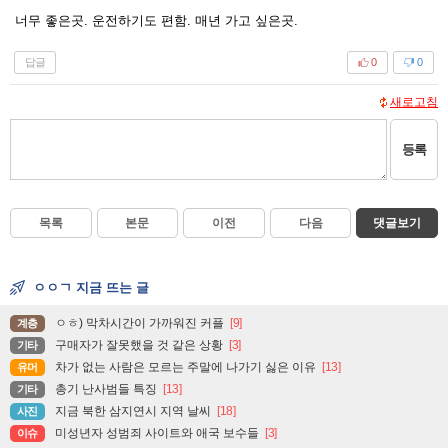
너무 좋은곳. 운전하기도 편함. 매년 가고 싶은곳.
답글
0
0
새로고침
등록
목록
본문
이전
다음
댓글보기
ㅇㅇㄱ 지금 뜨는 글
ㅇㅎ) 막차시간이 가까워진 커플
[9]
계층
구매자가 잘못했을 것 같은 상황
[3]
기타
차가 없는 사람은 모르는 주말에 나가기 싫은 이유
[13]
유머
총기 난사범들 특징
[13]
기타
지금 북한 삼지연시 지역 날씨
[18]
사진
미성년자 성범죄 사이트와 애국 보수들
[3]
이슈