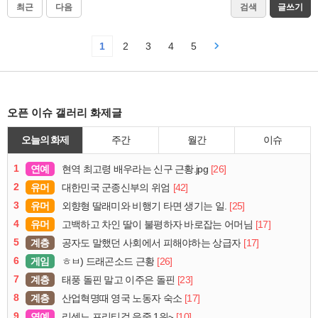
최근
다음
검색
글쓰기
1
2
3
4
5
오픈 이슈 갤러리 화제글
오늘의 화제
주간
월간
이슈
1
연예
[26]
현역 최고령 배우라는 신구 근황.jpg
2
유머
[42]
대한민국 군종신부의 위엄
3
유머
[25]
외향형 딸래미와 비행기 타면 생기는 일.
4
유머
[17]
고백하고 차인 딸이 불평하자 바로잡는 어머님
5
계층
[17]
공자도 말했던 사회에서 피해야하는 상급자
6
게임
[26]
ㅎㅂ) 드래곤소드 근황
7
계층
[23]
태풍 돌핀 말고 이주은 돌핀
8
계층
[17]
산업혁명때 영국 노동자 숙소
9
연예
[10]
리센느 프리티걸 음중 1위~