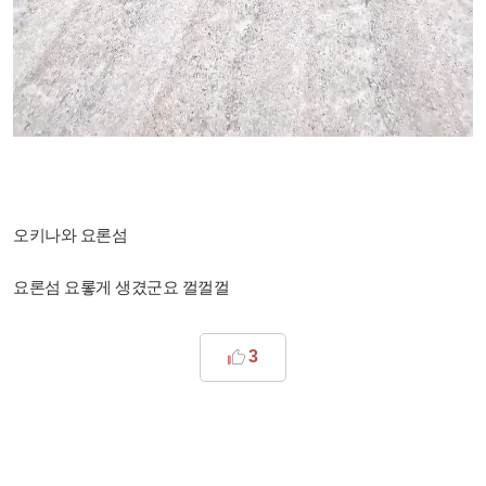
오키나와 요론섬
요론섬 요롷게 생겼군요 껄껄껄
3