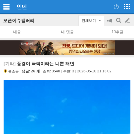
인벤
오픈이슈갤러리
전체보기
공
검
글
지
색
내글
내 댓글
10추글
on/off
쓰
기
[기타]
풍경이 극락이라는 니뽄 해변
풀소유
댓글: 26 개
조회:
8540
추천:
3
2026-05-10 21:13:02