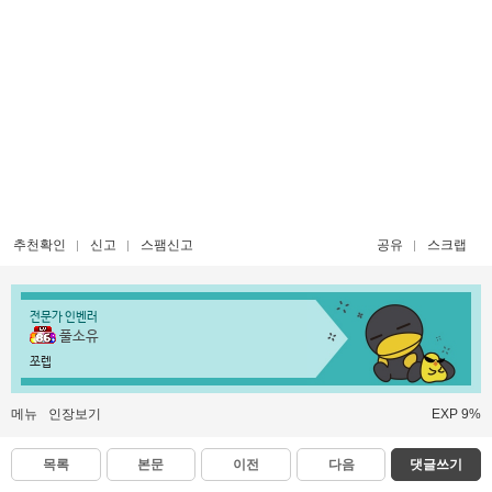
추천확인
신고
스팸신고
공유
스크랩
전문가 인벤러
풀소유
쪼렙
메뉴
인장보기
EXP 9%
목록
본문
이전
다음
댓글쓰기