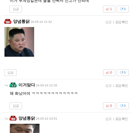
이거 부계정같은데 글을 안써서 신고가 안되네
답글
1
0
양념통닭
26-05-10 21:32
신고
|
공감 확인
답글
0
0
이거맞다
26-05-10 22:35
신고
|
공감 확인
왜 화났어여 ㅋㅋㅋㅋㅋㅋㅋㅋㅋㅋㅋㅋ
답글
0
0
양념통닭
26-05-10 23:51
신고
|
공감 확인