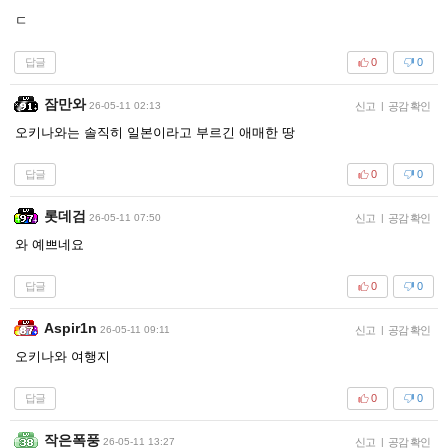
ㄷ
답글
0
0
잠만와
26-05-11 02:13
신고
|
공감 확인
오키나와는 솔직히 일본이라고 부르긴 애매한 땅
답글
0
0
롯데검
26-05-11 07:50
신고
|
공감 확인
와 예쁘네요
답글
0
0
Aspir1n
26-05-11 09:11
신고
|
공감 확인
오키나와 여행지
답글
0
0
작은폭풍
26-05-11 13:27
신고
|
공감 확인