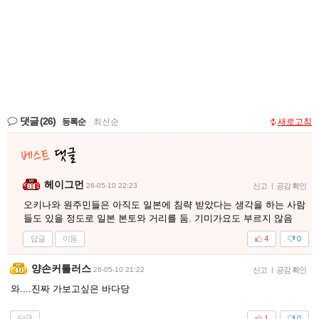
댓글
(26)
등록순
|
최신순
새로고침
헤이그먼
26-05-10 22:23
신고
|
공감 확인
오키나와 원주민들은 아직도 일본에 침략 받았다는 생각을 하는 사람
들도 있을 정도로 일본 본토와 거리를 둠. 기미가요도 부르지 않음
답글
이동
4
0
양손커틀러스
26-05-10 21:22
신고
|
공감 확인
와....진짜 가보고싶은 바다당
답글
1
0