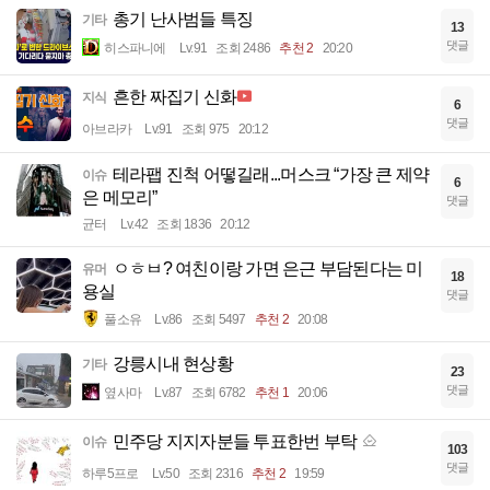
총기 난사범들 특징
기타
13
댓글
히스파니에
Lv.91
조회 2486
추천 2
20:20
흔한 짜집기 신화
지식
6
댓글
아브라카
Lv.91
조회 975
20:12
테라팹 진척 어떻길래...머스크 “가장 큰 제약
이슈
6
은 메모리”
댓글
균터
Lv.42
조회 1836
20:12
ㅇㅎㅂ? 여친이랑 가면 은근 부담된다는 미
유머
18
용실
댓글
풀소유
Lv.86
조회 5497
추천 2
20:08
강릉시내 현상황
기타
23
댓글
옆사마
Lv.87
조회 6782
추천 1
20:06
민주당 지지자분들 투표한번 부탁
이슈
103
댓글
하루5프로
Lv.50
조회 2316
추천 2
19:59