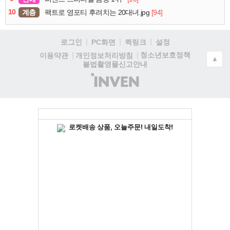
10
계층
[94]
팩트로 영포티 후려치는 20대녀.jpg
로그인
PC화면
퀵링크
설정
청소년보호정책
이용약관
개인정보처리방침
▲
불법촬영물신고안내
(주)
인
벤