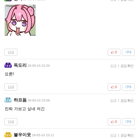
답글
0
0
독도리
26-05-10 22:20
신고
|
공감 확인
요론!
답글
0
0
하프돔
26-05-10 23:08
신고
|
공감 확인
진짜 가보고 싶네 저긴
답글
0
0
불우이웃
26-05-10 23:11
신고
|
공감 확인