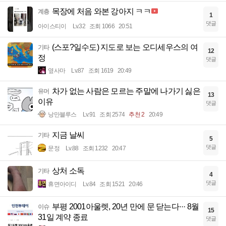
목장에 처음 와본 강아지 ㅋㅋ
계층
1
댓글
아이스티이
Lv.32
조회 1066
20:51
(스포?일수도) 지도로 보는 오디세우스의 여
기타
12
정
댓글
옆사마
Lv.87
조회 1619
20:49
차가 없는 사람은 모르는 주말에 나가기 싫은
유머
13
이유
댓글
낭만블루스
Lv.91
조회 2574
추천 2
20:49
지금 날씨
기타
5
댓글
문정
Lv.88
조회 1232
20:47
상처 소독
기타
4
댓글
휴면아이디
Lv.84
조회 1521
20:46
부평 2001아울렛, 20년 만에 문 닫는다··· 8월
이슈
15
31일 계약 종료
댓글