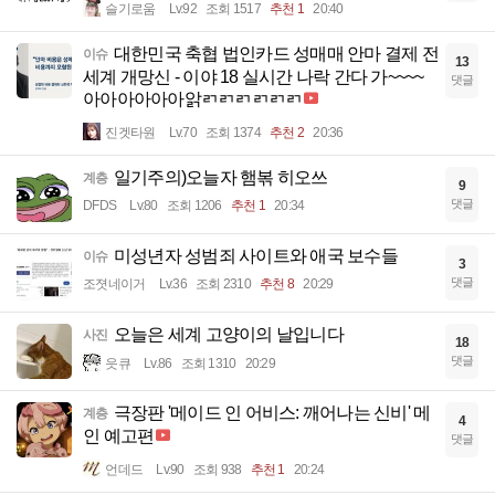
슬기로움
Lv.92
조회 1517
추천 1
20:40
대한민국 축협 법인카드 성매매 안마 결제 전
이슈
13
세계 개망신 - 이야 18 실시간 나락 간다 가~~~~
댓글
아아아아아아앍ㄺㄺㄺㄺㄺㄺ
진겟타원
Lv.70
조회 1374
추천 2
20:36
일기주의)오늘자 햄볶 히오쓰
계층
9
댓글
DFDS
Lv.80
조회 1206
추천 1
20:34
미성년자 성범죄 사이트와 애국 보수들
이슈
3
댓글
조졋네이거
Lv.36
조회 2310
추천 8
20:29
오늘은 세계 고양이의 날입니다
사진
18
댓글
읏큐
Lv.86
조회 1310
20:29
극장판 '메이드 인 어비스: 깨어나는 신비' 메
계층
4
인 예고편
댓글
언데드
Lv.90
조회 938
추천 1
20:24