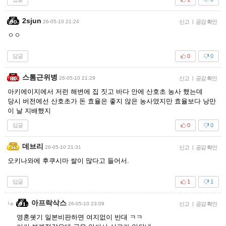
2sjun
26-05-10 21:24
신고
|
공감 확인
ㅇㅇ
답글
0
0
스톰근위병
26-05-10 21:29
신고
|
공감 확인
아키에이지에서 저런 해변에 집 짓고 바다 안에 산호초 농사 했는데
당시 버전에선 산호초가 돈 효율은 좋지 않은 농사였지만 효율보다 낭만
이 날 지배했지
답글
0
0
데브리
26-05-10 21:31
신고
|
공감 확인
오키나와에 후쿠시마 쌀이 많다고 들어서.
답글
1
1
아프락삭스
26-05-10 23:09
신고
|
공감 확인
영혼쉣기 일본비판하면 여지없이 반대 ㅋㅋ