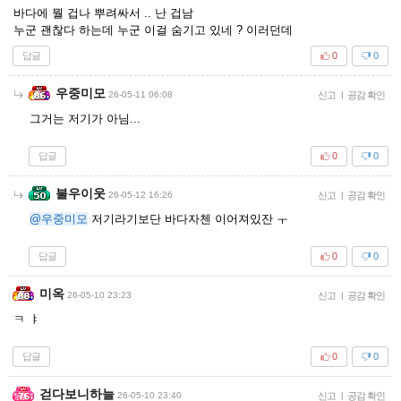
바다에 뭘 겁나 뿌려싸서 .. 난 겁남
누군 괜찮다 하는데 누군 이걸 숨기고 있네 ? 이러던데
답글
0
0
우중미모
26-05-11 06:08
신고
|
공감 확인
그거는 저기가 아님...
답글
0
0
불우이웃
26-05-12 16:26
신고
|
공감 확인
@우중미모
저기라기보단 바다자첸 이어져있잔 ㅜ
답글
0
0
미옥
26-05-10 23:23
신고
|
공감 확인
ㅋ ㅑ
답글
0
0
걷다보니하늘
26-05-10 23:40
신고
|
공감 확인