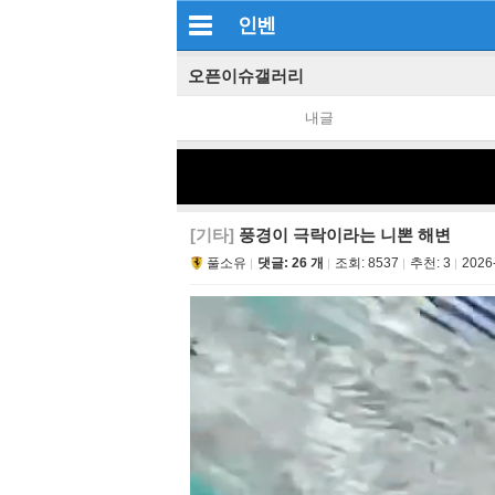
인벤
오픈이슈갤러리
내글
[기타]
풍경이 극락이라는 니뽄 해변
풀소유
댓글: 26 개
조회:
8537
추천:
3
2026