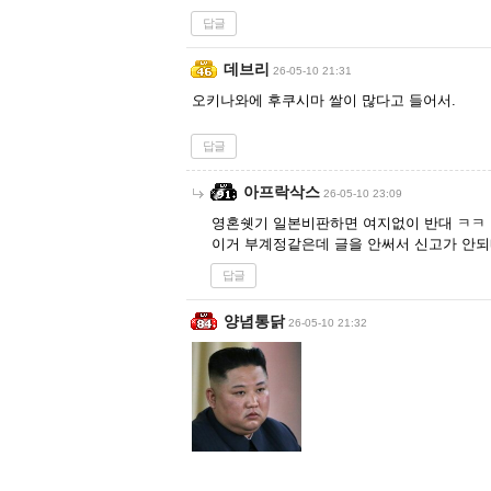
답글
데브리
26-05-10 21:31
오키나와에 후쿠시마 쌀이 많다고 들어서.
답글
아프락삭스
26-05-10 23:09
영혼쉣기 일본비판하면 여지없이 반대 ㅋㅋ
이거 부계정같은데 글을 안써서 신고가 안
답글
양념통닭
26-05-10 21:32