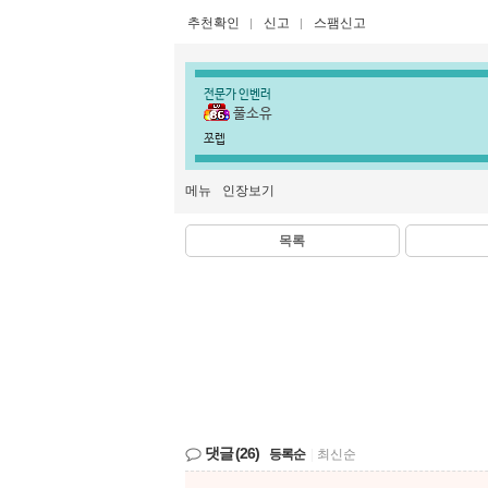
추천확인
신고
스팸신고
전문가 인벤러
풀소유
쪼렙
메뉴
인장보기
목록
댓글
(26)
등록순
|
최신순