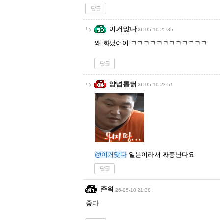
답글
이거맞다
26-05-10 22:35
왜 화났어여 ㅋㅋㅋㅋㅋㅋㅋㅋㅋㅋㅋㅋ
답글
양념통닭
26-05-10 23:51
@이거맞다
일본이라서 짜증난다요
답글
존윅
26-05-10 21:38
좋다