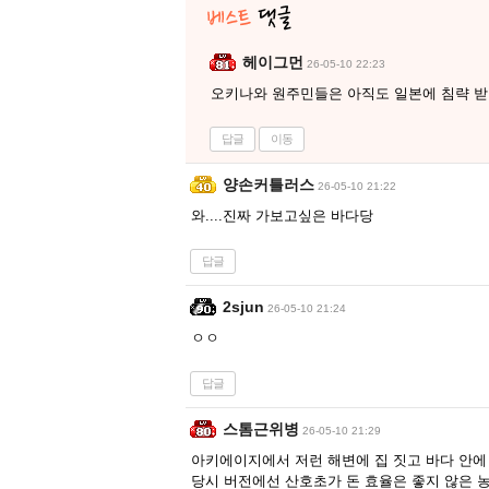
헤이그먼
26-05-10 22:23
오키나와 원주민들은 아직도 일본에 침략 받
답글
이동
양손커틀러스
26-05-10 21:22
와....진짜 가보고싶은 바다당
답글
2sjun
26-05-10 21:24
ㅇㅇ
답글
스톰근위병
26-05-10 21:29
아키에이지에서 저런 해변에 집 짓고 바다 안에
당시 버전에선 산호초가 돈 효율은 좋지 않은 