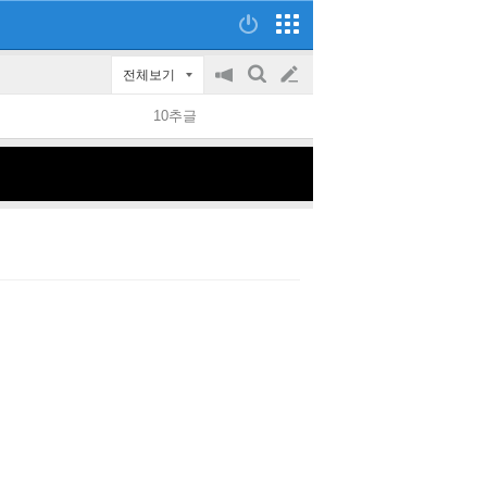
전체보기
공
검
글
지
색
10추글
on/off
쓰
기