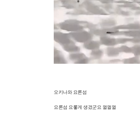
오키나와 요론섬
요론섬 요롷게 생겼군요 껄껄껄