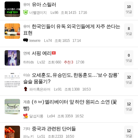
유아 스릴러
유머
10
댓글
너빨갱이지
Lv.86
조회 1415
17:16
한국인들이 유독 외국인들에게 자주 쓴다는
유머
8
표현
댓글
Ieewrre
Lv.74
조회 1815
17:14
서핑 예리
연예
0
댓글
하하ds
Lv.32
조회 660
추천 3
17:08
오세훈도, 유승민도, 한동훈도…‘보수 잠룡’
이슈
32
슬슬 몸풀기?
댓글
파이혹은파어
Lv.91
조회 1308
16:53
(ㅎㅂ) 엘리베이터 앞 하얀 원피스 소연 (꽃
계층
12
빵)
댓글
달섭지롱
Lv.94
조회 3359
16:52
중국과 관련된 단어들
기타
12
댓글
파노키
Lv.51
조회 2233
16:50