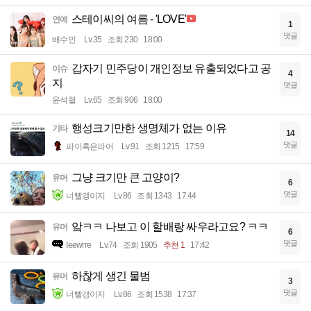
스테이씨의 여름 - 'LOVE'
연예
1
댓글
배수민
Lv.35
조회 230
18:00
갑자기 민주당이 개인정보 유출되었다고 공
이슈
4
지
댓글
윤석렬
Lv.65
조회 906
18:00
행성크기만한 생명체가 없는 이유
기타
14
댓글
파이혹은파어
Lv.91
조회 1215
17:59
그냥 크기만 큰 고양이?
유머
6
댓글
너빨갱이지
Lv.86
조회 1343
17:44
앜ㅋㅋ 나보고 이 할배랑 싸우라고요? ㅋㅋ
유머
6
댓글
Ieewrre
Lv.74
조회 1905
추천 1
17:42
하찮게 생긴 물범
유머
3
댓글
너빨갱이지
Lv.86
조회 1538
17:37