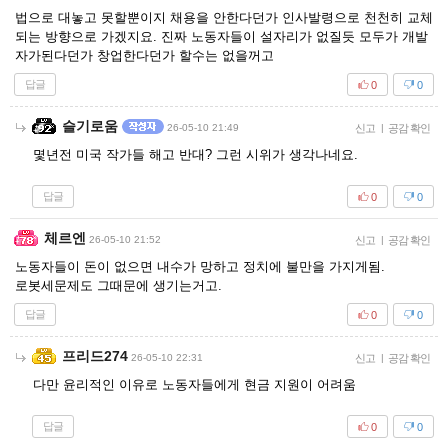
법으로 대놓고 못할뿐이지 채용을 안한다던가 인사발령으로 천천히 교체
되는 방향으로 가겠지요. 진짜 노동자들이 설자리가 없질듯 모두가 개발
자가된다던가 창업한다던가 할수는 없을꺼고
답글
0
0
슬기로움
26-05-10 21:49
신고
|
공감 확인
몇년전 미국 작가들 해고 반대? 그런 시위가 생각나네요.
답글
0
0
체르엔
26-05-10 21:52
신고
|
공감 확인
노동자들이 돈이 없으면 내수가 망하고 정치에 불만을 가지게됨.
로봇세문제도 그때문에 생기는거고.
답글
0
0
프리드274
26-05-10 22:31
신고
|
공감 확인
다만 윤리적인 이유로 노동자들에게 현금 지원이 어려움
답글
0
0