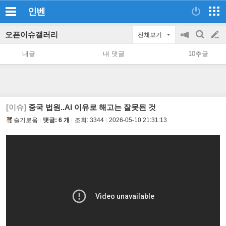
인벤
오픈이슈갤러리
전체보기
공
검
글
지
색
내글
내 댓글
10추글
on/off
쓰
기
[이슈]
중국 법원..AI 이유로 해고는 잘못된 것
슬기로움
댓글: 6 개
조회:
3344
2026-05-10 21:31:13