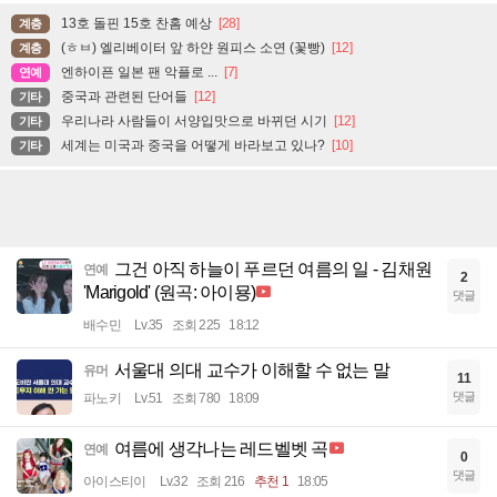
13호 돌핀 15호 찬홈 예상
[28]
계층
(ㅎㅂ) 엘리베이터 앞 하얀 원피스 소연 (꽃빵)
[12]
계층
엔하이픈 일본 팬 악플로 ...
[7]
연예
중국과 관련된 단어들
[12]
기타
우리나라 사람들이 서양입맛으로 바뀌던 시기
[12]
기타
세계는 미국과 중국을 어떻게 바라보고 있나?
[10]
기타
그건 아직 하늘이 푸르던 여름의 일 - 김채원
연예
2
'Marigold' (원곡: 아이묭)
댓글
배수민
Lv.35
조회 225
18:12
서울대 의대 교수가 이해할 수 없는 말
유머
11
댓글
파노키
Lv.51
조회 780
18:09
여름에 생각나는 레드벨벳 곡
연예
0
댓글
아이스티이
Lv.32
조회 216
추천 1
18:05