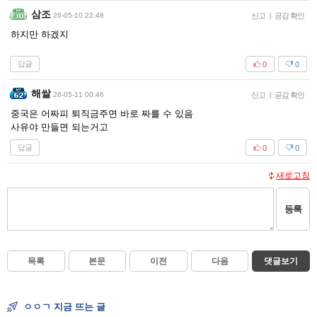
삼조
26-05-10 22:48
신고
|
공감 확인
하지만 하겠지
답글
0
0
해쌀
26-05-11 00:46
신고
|
공감 확인
중국은 어짜피 퇴직금주면 바로 짜를 수 있음
사유야 만들면 되는거고
답글
0
0
새로고침
등록
목록
본문
이전
다음
댓글보기
ㅇㅇㄱ 지금 뜨는 글