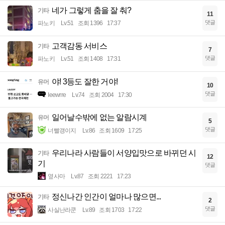
네가 그렇게 춤을 잘 춰?
기타
11
댓글
파노키
Lv.51
조회 1396
17:37
고객감동 서비스
기타
7
댓글
파노키
Lv.51
조회 1408
17:31
야! 3등도 잘한 거야!
유머
10
댓글
Ieewrre
Lv.74
조회 2004
17:30
일어날수밖에 없는 알람시계
유머
5
댓글
너빨갱이지
Lv.86
조회 1609
17:25
우리나라 사람들이 서양입맛으로 바뀌던 시
기타
12
기
댓글
옆사마
Lv.87
조회 2221
17:23
정신나간 인간이 얼마나 많으면...
기타
2
댓글
사실난라쿤
Lv.89
조회 1703
17:22