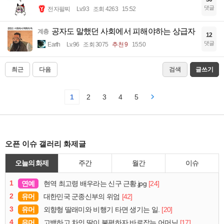
댓글
전자팔찌
Lv.93
조회 4263
15:52
공자도 말했던 사회에서 피해야하는 상급자
계층
12
댓글
Earth
Lv.96
조회 3075
추천 9
15:50
최근
다음
검색
글쓰기
1
2
3
4
5
오픈 이슈 갤러리 화제글
오늘의 화제
주간
월간
이슈
1
연예
[24]
현역 최고령 배우라는 신구 근황.jpg
2
유머
[42]
대한민국 군종신부의 위엄
3
유머
[20]
외향형 딸래미와 비행기 타면 생기는 일.
4
유머
[17]
고백하고 차인 딸이 불평하자 바로잡는 어머님