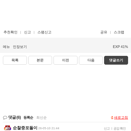
추천확인
신고
스팸신고
공유
스크랩
메뉴
인장보기
EXP 41%
목록
본문
이전
다음
댓글쓰기
댓글
(6)
등록순
|
최신순
새로고침
순찰중포돌이
26-05-10 21:44
신고
|
공감 확인