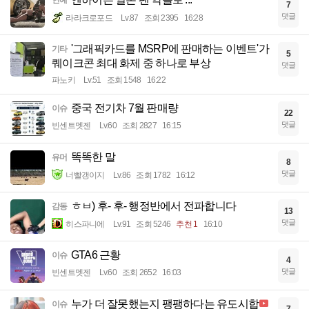
연예
7
댓글
라라크로포드
Lv.87
조회 2395
16:28
'그래픽카드를 MSRP에 판매하는 이벤트'가
기타
5
퀘이크콘 최대 화제 중 하나로 부상
댓글
파노키
Lv.51
조회 1548
16:22
중국 전기차 7월 판매량
이슈
22
댓글
빈센트멧젠
Lv.60
조회 2827
16:15
똑똑한 말
유머
8
댓글
너빨갱이지
Lv.86
조회 1782
16:12
ㅎㅂ) 후- 후- 행정반에서 전파합니다
감동
13
댓글
히스파니에
Lv.91
조회 5246
추천 1
16:10
GTA6 근황
이슈
4
댓글
빈센트멧젠
Lv.60
조회 2652
16:03
누가 더 잘못했는지 팽팽하다는 유도시합
이슈