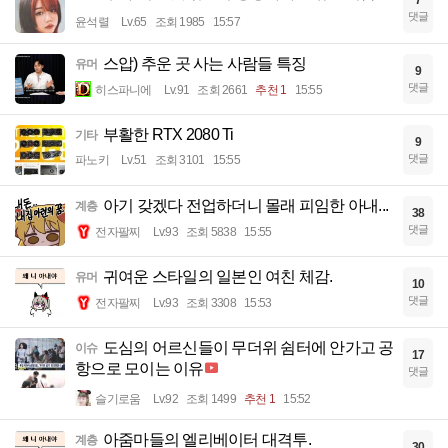
7
댓글
윤석렬
Lv.65
조회 1985
15:57
스압) 추운 곳 사는 사람들 특징
유머
9
댓글
히스파니에
Lv.91
조회 2661
추천 1
15:55
부활한 RTX 2080 Ti
기타
9
댓글
파노키
Lv.51
조회 3101
15:55
아기 갖겠다 전업하더니 몰래 피임한 아내...
계층
38
댓글
전자팔찌
Lv.93
조회 5838
15:55
귀여운 스타일의 일본인 여친 체감.
유머
10
댓글
전자팔찌
Lv.93
조회 3308
15:53
도심의 어르신들이 무더위 쉼터에 안가고 공
이슈
17
항으로 모이는 이유
댓글
슬기로움
Lv.92
조회 1499
추천 1
15:52
아줌마들의 엘리베이터 대격투.
계층
30