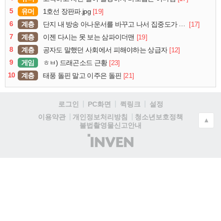
5
유머
[19]
1호선 장판파.jpg
6
계층
[17]
단지 내 방송 아나운서를 바꾸고 나서 집중도가 확 올라갔다는 한 아파트의 안내방송
7
계층
[19]
이젠 다시는 못 보는 삼파이더맨
8
계층
[12]
공자도 말했던 사회에서 피해야하는 상급자
9
게임
[23]
ㅎㅂ) 드래곤소드 근황
10
계층
[21]
태풍 돌핀 말고 이주은 돌핀
로그인
PC화면
퀵링크
설정
청소년보호정책
이용약관
개인정보처리방침
▲
불법촬영물신고안내
(주)
인
벤