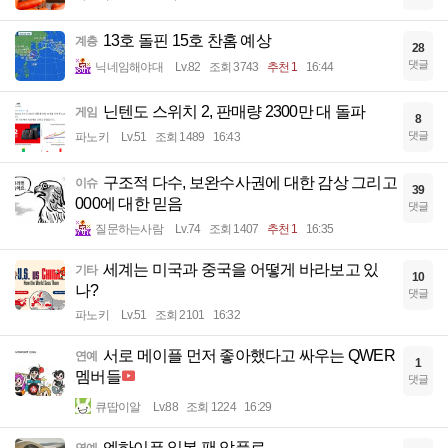
13호 돌핀 15호 찬홈 예상
계층
28
댓글
닉네임해야대
Lv.82
조회 3743
추천 1
16:44
닌텐도 스위치 2, 판매량 2300만 대 돌파
게임
8
댓글
파노키
Lv.51
조회 1489
16:43
구조적 다수, 보완수사권에 대한 감상 그리고
이슈
39
000에 대한 믿음
댓글
질문하는사람
Lv.74
조회 1407
추천 1
16:35
세계는 미국과 중국을 어떻게 바라보고 있
기타
10
나?
댓글
파노키
Lv.51
조회 2101
16:32
서로 메이플 먼저 좋아했다고 싸우는 QWER
연예
1
멤버들
댓글
큐땁이알
Lv.88
조회 1224
16:29
엔하이픈 일본 팬 악플로 ...