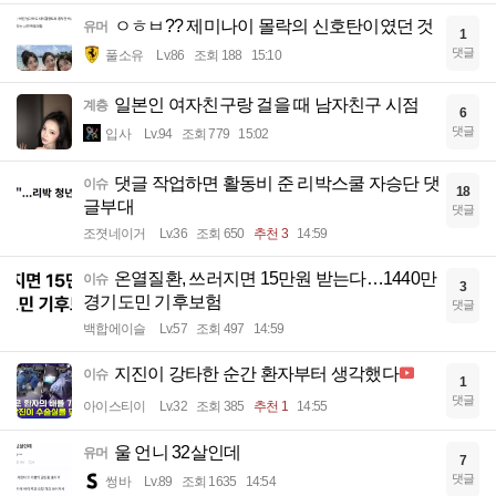
ㅇㅎㅂ?? 제미나이 몰락의 신호탄이였던 것
유머
1
댓글
풀소유
Lv.86
조회 188
15:10
일본인 여자친구랑 걸을 때 남자친구 시점
계층
6
댓글
입사
Lv.94
조회 779
15:02
댓글 작업하면 활동비 준 리박스쿨 자승단 댓
이슈
18
글부대
댓글
조졋네이거
Lv.36
조회 650
추천 3
14:59
온열질환, 쓰러지면 15만원 받는다…1440만
이슈
3
경기도민 기후보험
댓글
백합에이슬
Lv.57
조회 497
14:59
지진이 강타한 순간 환자부터 생각했다
이슈
1
댓글
아이스티이
Lv.32
조회 385
추천 1
14:55
울 언니 32살인데
유머
7
댓글
썽바
Lv.89
조회 1635
14:54