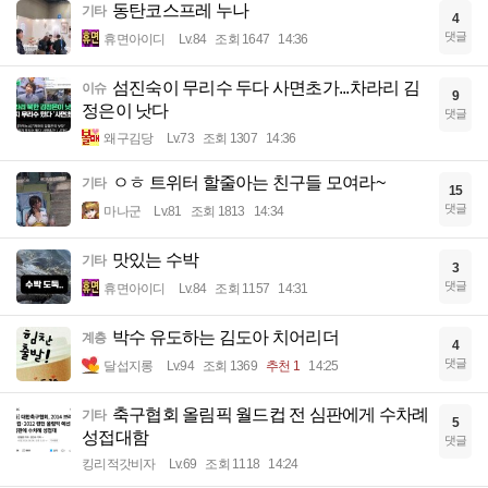
동탄코스프레 누나
기타
4
댓글
휴면아이디
Lv.84
조회 1647
14:36
섬진숙이 무리수 두다 사면초가...차라리 김
이슈
9
정은이 낫다
댓글
왜구김당
Lv.73
조회 1307
14:36
ㅇㅎ 트위터 할줄아는 친구들 모여라~
기타
15
댓글
마나군
Lv.81
조회 1813
14:34
맛있는 수박
기타
3
댓글
휴면아이디
Lv.84
조회 1157
14:31
박수 유도하는 김도아 치어리더
계층
4
댓글
달섭지롱
Lv.94
조회 1369
추천 1
14:25
축구협회 올림픽 월드컵 전 심판에게 수차례
기타
5
성접대함
댓글
킹리적갓비자
Lv.69
조회 1118
14:24