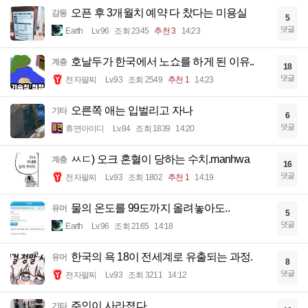
오픈 후 3개월치 예약 다 찼다는 미용실
감동
5
댓글
Earth
Lv.96
조회 2345
추천 3
14:23
호날두가 한국에서 노쇼를 하게 된 이유..
계층
18
댓글
전자팔찌
Lv.93
조회 2549
추천 1
14:23
오른쪽 애는 입벌리고 자나
기타
6
댓글
휴면아이디
Lv.84
조회 1839
14:20
ㅆㄷ) 오크 혼혈이 당하는 수치.manhwa
계층
16
댓글
전자팔찌
Lv.93
조회 1802
추천 1
14:19
물의 온도를 99도까지 올려놓아도..
유머
5
댓글
Earth
Lv.96
조회 2165
14:18
한국의 욕 18이 전세계로 유출되는 과정.
유머
8
댓글
전자팔찌
Lv.93
조회 3211
14:12
주인이 사라졌다
기타