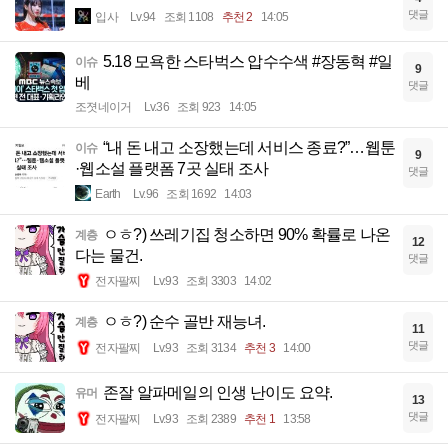
댓글
입사
Lv.94
조회 1108
추천 2
14:05
5.18 모욕한 스타벅스 압수수색 #장동혁 #일
이슈
9
베
댓글
조졋네이거
Lv.36
조회 923
14:05
“내 돈 내고 소장했는데 서비스 종료?”…웹툰
이슈
9
·웹소설 플랫폼 7곳 실태 조사
댓글
Earth
Lv.96
조회 1692
14:03
ㅇㅎ?) 쓰레기집 청소하면 90% 확률로 나온
계층
12
다는 물건.
댓글
전자팔찌
Lv.93
조회 3303
14:02
ㅇㅎ?) 순수 골반 재능녀.
계층
11
댓글
전자팔찌
Lv.93
조회 3134
추천 3
14:00
존잘 알파메일의 인생 난이도 요약.
유머
13
댓글
전자팔찌
Lv.93
조회 2389
추천 1
13:58