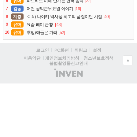
6
유머
[27]
파브리도 이해 안가는 한국 음식
7
감동
[16]
어떤 공익근무요원 이야기
8
계층
[40]
ㅇㅎ) 나이키 역사상 최고의 품질이던 시절
9
유머
[43]
요즘 폐미 근황.
10
유머
[52]
후방)애들은 가라
로그인
PC화면
퀵링크
설정
청소년보호정책
이용약관
개인정보처리방침
▲
불법촬영물신고안내
(주)
인
벤