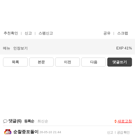
추천확인
신고
스팸신고
공유
스크랩
메뉴
인장보기
EXP 41%
목록
본문
이전
다음
댓글쓰기
댓글
(6)
등록순
|
최신순
새로고침
순찰중포돌이
26-05-10 21:44
신고
|
공감 확인