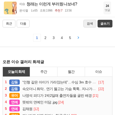
청래는 이런게 부러웠나보네?
이슈
24
댓글
윤석렬
Lv.65
조회 1996
추천 7
13:56
최근
다음
검색
글쓰기
1
2
3
4
5
오픈 이슈 갤러리 화제글
오늘의 화제
주간
월간
이슈
1
감동
[17]
“인형 같은 아이가 가라앉는데”…수심 3m 호수 뛰어든 60대 의인
2
감동
[22]
슥오더니 촤악.. 연기 뚫고는 가슴 툭툭.. 지나가던 아재의 정체
3
유머
[21]
나영석 피디가 1박2일때 출연자들을 굴린 배경
4
연예
[24]
뜻밖의 연예인 미담..jpg
5
연예
[12]
김채원