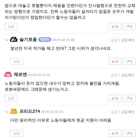
법으로 대놓고 못할뿐이지 채용을 안한다던가 인사발령으로 천천히 교체
되는 방향으로 가겠지요. 진짜 노동자들이 설자리가 없질듯 모두가 개발
자가된다던가 창업한다던가 할수는 없을꺼고
답글
0
0
슬기로움
26-05-10 21:49
신고
|
공감 확인
몇년전 미국 작가들 해고 반대? 그런 시위가 생각나네요.
답글
0
0
체르엔
26-05-10 21:52
신고
|
공감 확인
노동자들이 돈이 없으면 내수가 망하고 정치에 불만을 가지게됨.
로봇세문제도 그때문에 생기는거고.
답글
0
0
프리드274
26-05-10 22:31
신고
|
공감 확인
다만 윤리적인 이유로 노동자들에게 현금 지원이 어려움
답글
0
0