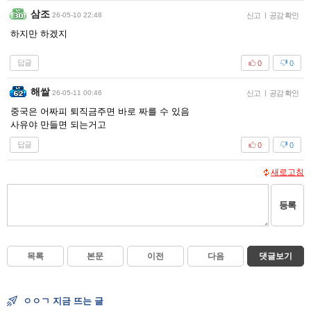
삼조
26-05-10 22:48
신고
|
공감 확인
하지만 하겠지
답글
0
0
해쌀
26-05-11 00:46
신고
|
공감 확인
중국은 어짜피 퇴직금주면 바로 짜를 수 있음
사유야 만들면 되는거고
답글
0
0
새로고침
등록
목록
본문
이전
다음
댓글보기
ㅇㅇㄱ 지금 뜨는 글