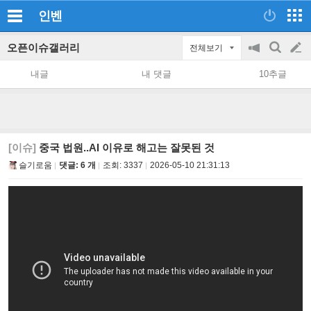
인벤
오픈이슈갤러리
전체보기
공
검
글
지
색
내글
내 댓글
10추글
on/off
쓰
기
[이슈]
중국 법원..AI 이유로 해고는 잘못된 것
슬기로움
댓글: 6 개
조회:
3337
2026-05-10 21:31:13