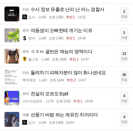
수사 정보 유출로 난리 난 어느 경찰서
이슈
2
댓글
입사
Lv.94
조회 1360
추천 1
14:52
여동생이 오빠한테 개기는 이유
유머
2
댓글
썽바
Lv.89
조회 1460
추천 1
14:48
ㅇㅎㅂ 골반은 재능의 영역이다
유머
13
댓글
풀소유
Lv.86
조회 1606
추천 1
14:47
돌려차기 피해자분이 많이 화나셨네요
이슈
26
댓글
백색왜성
Lv.43
조회 1644
추천 2
14:47
전설의 모르모트pd
유머
4
댓글
스티브승준유
Lv.76
조회 1082
추천 1
14:46
선풍기 바람 쐬는 계유진 치어리더
계층
4
댓글
입사
Lv.94
조회 1008
14:40