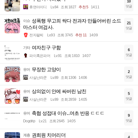
10
댓글
휴면아이디
Lv.84
조회 1827
추천 5
14:11
성폭행 무고죄 싹다 전과자 만들어버린 소드
이슈
21
마스터 여검사.
댓글
전자팔찌
Lv.93
조회 3745
추천 11
14:09
여자친구 구함
기타
6
댓글
파이혹은파어
Lv.91
조회 1810
14:07
무장한 고양이
유머
2
댓글
사실난라쿤
Lv.89
조회 1306
14:06
상의없이 안에 싸버린 남친
유머
5
댓글
사실난라쿤
Lv.89
조회 2859
14:05
축협 성접대 이슈...여초 반응 ㄷㄷㄷ
유머
9
댓글
Dogdrip
Lv.21
조회 2645
14:05
권희원 치어리더
계층
4