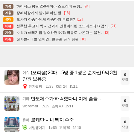
하이닉스 평단 250층이라 스트리머 근황..
[24]
계층
장례식장에서 발기해버린 썰.
[16]
계층
오사카 아줌마에게 아줌마라 부르면?
[12]
유머
성폭행 무고죄 싹다 전과자 만들어버린 소드마스터 여검사.
[21]
이슈
ㅇㅎ?) 쓰레기집 청소하면 90% 확률로 나온다는 물건.
[12]
계층
전자발찌 1호 연예인...한동훈 공개 응원
[16]
이슈
(오피셜) 20대... 5명 중 1명은 순자산 6억 3천
이슈
0
만원 보유중.
댓글
전자팔찌
Lv.93
조회 24
15:11
반도체주가 하락했다니 이제 슬슬...
기타
0
댓글
Worksmart
Lv.19
조회 40
15:11
로케단 사내복지 수준
유머
0
댓글
너빨갱이지
Lv.86
조회 79
15:10