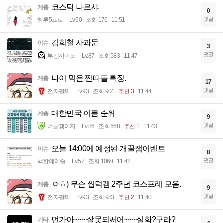
코스닥 나르샤
계층
0
댓글
하루5프로
Lv.50
조회 176
11:51
김희철 사과문
이슈
3
댓글
부엔까미노
Lv.87
조회 583
11:47
나이 먹은 찐따들 특징.
계층
17
댓글
전자팔찌
Lv.93
조회 904
추천 3
11:44
대한민국 이름 순위
계층
9
댓글
너빨갱이지
Lv.86
조회 668
추천 1
11:43
오늘 14:00에 예정된 개꿀잼이벤트
이슈
8
댓글
백합에이슬
Lv.57
조회 1060
11:42
ㅇㅎ) 무슨 씹덕겜 2주년 코스프레 모음.
계층
9
댓글
전자팔찌
Lv.93
조회 983
추천 2
11:40
먼가아~~~잘못되써어~~~실화?구라?
기타