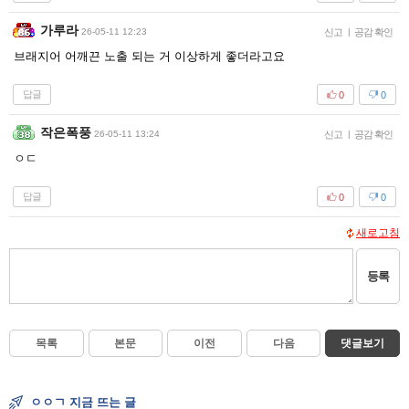
가루라
26-05-11 12:23
신고
|
공감 확인
브래지어 어깨끈 노출 되는 거 이상하게 좋더라고요
답글
0
0
작은폭풍
26-05-11 13:24
신고
|
공감 확인
ㅇㄷ
답글
0
0
새로고침
등록
목록
본문
이전
다음
댓글보기
ㅇㅇㄱ 지금 뜨는 글