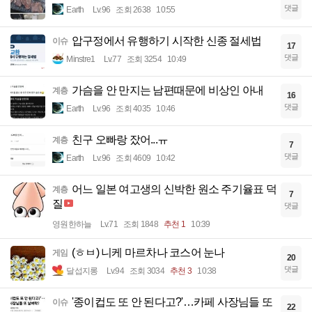
댓글
Earth
Lv.96
조회 2638
10:55
압구정에서 유행하기 시작한 신종 절세법
이슈
17
댓글
Minstre1
Lv.77
조회 3254
10:49
가슴을 안 만지는 남편때문에 비상인 아내
계층
16
댓글
Earth
Lv.96
조회 4035
10:46
친구 오빠랑 잤어...ㅠ
계층
7
댓글
Earth
Lv.96
조회 4609
10:42
어느 일본 여고생의 신박한 원소 주기율표 덕
계층
7
질
댓글
영원한하늘
Lv.71
조회 1848
추천 1
10:39
(ㅎㅂ) 니케 마르차나 코스어 눈나
게임
20
댓글
달섭지롱
Lv.94
조회 3034
추천 3
10:38
'종이컵도 또 안 된다고?'…카페 사장님들 또
이슈
22