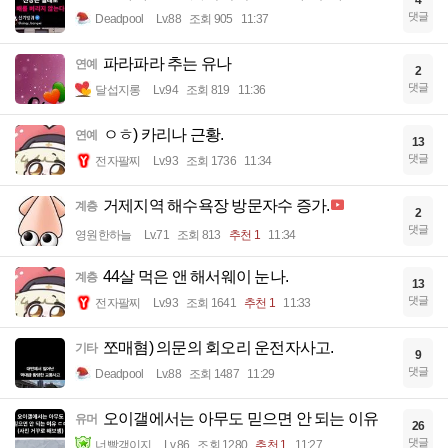
4
댓글
Deadpool
Lv.88
조회 905
11:37
파라파라 추는 유나
연예
2
댓글
달섭지롱
Lv.94
조회 819
11:36
ㅇㅎ) 카리나 근황.
연예
13
댓글
전자팔찌
Lv.93
조회 1736
11:34
거제지역 해수욕장 방문자수 증가.
계층
2
댓글
영원한하늘
Lv.71
조회 813
추천 1
11:34
44살 먹은 앤 해서웨이 눈나.
계층
13
댓글
전자팔찌
Lv.93
조회 1641
추천 1
11:33
쪼매혐) 의문의 회오리 운전자사고.
기타
9
댓글
Deadpool
Lv.88
조회 1487
11:29
오이갤에서는 아무도 믿으면 안 되는 이유
유머
26
댓글
너빨갱이지
Lv.86
조회 1280
추천 1
11:27