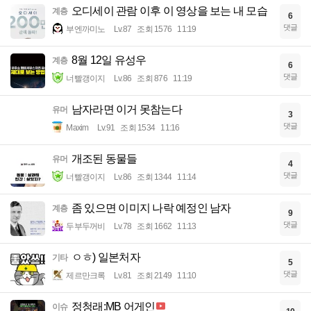
오디세이 관람 이후 이 영상을 보는 내 모습
계층
6
댓글
부엔까미노
Lv.87
조회 1576
11:19
8월 12일 유성우
계층
6
댓글
너빨갱이지
Lv.86
조회 876
11:19
남자라면 이거 못참는다
유머
3
댓글
Maxim
Lv.91
조회 1534
11:16
개조된 동물들
유머
4
댓글
너빨갱이지
Lv.86
조회 1344
11:14
좀 있으면 이미지 나락 예정인 남자
계층
9
댓글
두부두꺼비
Lv.78
조회 1662
11:13
ㅇㅎ) 일본처자
기타
5
댓글
제르만크록
Lv.81
조회 2149
11:10
정청래:MB 어게인
이슈