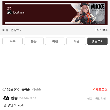
갑부
Ecstasis
메뉴
인장보기
EXP 19%
목록
본문
이전
다음
댓글쓰기
댓글
(22)
등록순
|
최신순
새로고침
란슈
26-05-10 21:37
신고
|
공감 확인
엄청난게.있네