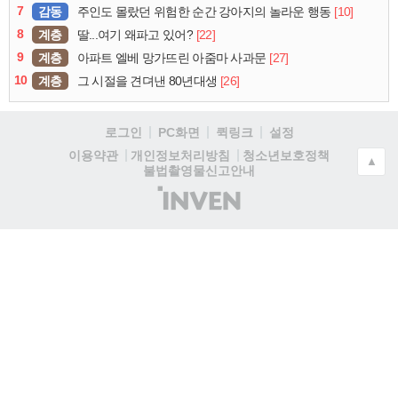
7
감동
[10]
주인도 몰랐던 위험한 순간 강아지의 놀라운 행동
8
계층
[22]
딸...여기 왜파고 있어?
9
계층
[27]
아파트 엘베 망가뜨린 아줌마 사과문
10
계층
[26]
그 시절을 견뎌낸 80년대생
로그인
PC화면
퀵링크
설정
청소년보호정책
이용약관
개인정보처리방침
▲
불법촬영물신고안내
(주)
인
벤