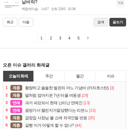
날벼락?
댓글
백합에이슬
Lv.57
조회 2260
10:36
최근
다음
검색
글쓰기
1
2
3
4
5
오픈 이슈 갤러리 화제글
오늘의 화제
주간
월간
이슈
1
계층
[3]
황량하고 쓸쓸한 벌판의 어느 기념비 (카자흐스탄)
2
계층
[29]
딸처럼 업어키운 7년 터울 여동생
3
연예
[13]
과거 파묘되서 현재 난리난 연예인
4
연예
[15]
음방가서 챌린지거절당했다는 리센느
5
계층
[20]
곱창집 사장님 불 쇼에 외국인들 반응
6
계층
[44]
길빵 이거 어떻게 할 수 없나?