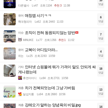
10
댓글
다른별사
Lv.47
조회 1104
추천 3
11:08
매칭앱 사기ㅋㅋ
유머
6
댓글
특대형피자
Lv.62
조회 2440
11:03
조직이 전혀 동원되지않는 양반
이슈
7
댓글
MINUKE
Lv.77
조회 1356
추천 1
11:02
교복이 어디있더라...
유머
4
댓글
위논
Lv.25
조회 2283
10:59
인터넷 쇼핑몰에 뭐가 가격이 말도 안되게 싸
기타
18
게나왔는데
댓글
휴면아이디
Lv.84
조회 2701
10:58
차가 전복되엇는데 그냥 가버림
계층
13
댓글
달섭지롱
Lv.94
조회 2680
10:56
강레오가 말하는 양념육의 비밀.jpg
계층
14