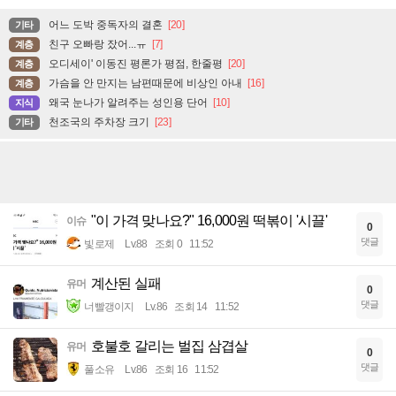
어느 도박 중독자의 결혼
[20]
기타
친구 오빠랑 잤어...ㅠ
[7]
계층
오디세이' 이동진 평론가 평점, 한줄평
[20]
계층
가슴을 안 만지는 남편때문에 비상인 아내
[16]
계층
왜국 눈나가 알려주는 성인용 단어
[10]
지식
천조국의 주차장 크기
[23]
기타
"이 가격 맞나요?" 16,000원 떡볶이 '시끌'
이슈
0
댓글
빛로제
Lv.88
조회 0
11:52
계산된 실패
유머
0
댓글
너빨갱이지
Lv.86
조회 14
11:52
호불호 갈리는 벌집 삼겹살
유머
0
댓글
풀소유
Lv.86
조회 16
11:52