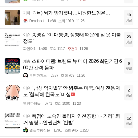
ㅎㅂ) 뇌가 망가졋나…시원한느낌은…
기타
10
댓글
Deadpool
Lv.88
조회 1919
11:26
송영길 “이 대통령, 정청래 때문에 잠 못 이룰
이슈
23
정도”
댓글
파인더1
Lv.80
조회 1117
추천 1
11:26
스파이더맨: 브랜드 뉴 데이 2026 최단기간 6
계층
6
00만 관객 돌파
댓글
부엔까미노
Lv.87
조회 709
11:26
"남성 역차별?" 안 봐주는 미국..여성 전용 제
이슈
2
도 '철퇴'에 한국도 '비상
댓글
영원한하늘
Lv.71
조회 1000
11:23
폭염에 노숙인 몰리자 인천공항 "나가라" 퇴
이슈
12
거 명령…인권단체 '반발'
댓글
월급루팡전문
Lv.91
조회 945
11:20