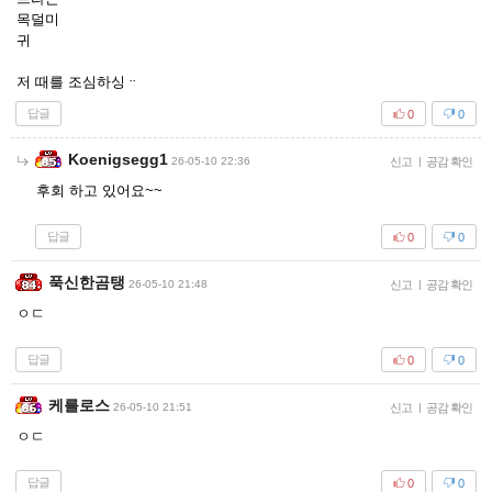
목덜미
귀
저 때를 조심하싱ᆢ
답글
0
0
Koenigsegg1
26-05-10 22:36
신고
|
공감 확인
후회 하고 있어요~~
답글
0
0
푹신한곰탱
26-05-10 21:48
신고
|
공감 확인
ㅇㄷ
답글
0
0
케를로스
26-05-10 21:51
신고
|
공감 확인
ㅇㄷ
답글
0
0