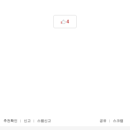
4
추천확인
신고
스팸신고
공유
스크랩