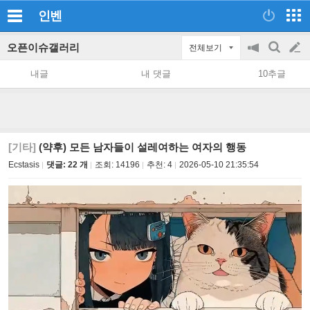
인벤
오픈이슈갤러리
전체보기
공
검
글
지
색
내글
내 댓글
10추글
on/off
쓰
기
[기타]
(약후) 모든 남자들이 설레여하는 여자의 행동
Ecstasis
댓글: 22 개
조회:
14196
추천:
4
2026-05-10 21:35:54