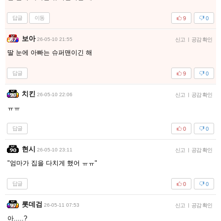
답글
이동
9
0
보아
26-05-10 21:55
신고
|
공감 확인
딸 눈에 아빠는 슈퍼맨이긴 해
답글
9
0
치킨
26-05-10 22:06
신고
|
공감 확인
ㅠㅠ
답글
0
0
현시
26-05-10 23:11
신고
|
공감 확인
"엄마가 집을 다치게 했어 ㅠㅠ"
답글
0
0
롯데검
26-05-11 07:53
신고
|
공감 확인
아.....?