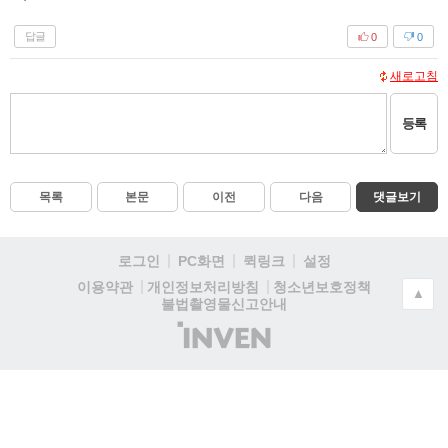
답글
0
0
새로고침
등록
목록
본문
이전
다음
댓글보기
로그인
PC화면
퀵링크
설정
청소년보호정책
이용약관
개인정보처리방침
▲
불법촬영물신고안내
(주)
인
벤