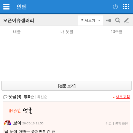
인벤
오픈이슈갤러리
전체보기
공
검
글
지
색
내글
내 댓글
10추글
on/off
쓰
기
[본문 보기]
댓글
(4)
등록순
|
최신순
새로고침
보아
26-05-10 21:55
신고
|
공감 확인
딸 눈에 아빠는 슈퍼맨이긴 해