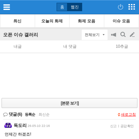
홈
웹진
최신
오늘의 화제
화제 모음
이슈 모음
오픈 이슈 갤러리
전체보기
공
검
글
지
색
내글
내 댓글
10추글
on/off
쓰
기
[본문 보기]
댓글
(6)
등록순
|
최신순
새로고침
독도리
26-05-10 22:16
신고
|
공감 확인
언제간 하겠죠!