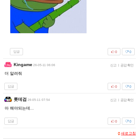
답글
0
0
Kingame
26-05-11 06:06
신고
|
공감 확인
더 알려줘
답글
0
0
롯데검
26-05-11 07:54
신고
|
공감 확인
아 해야되는데...
답글
0
0
새로고침