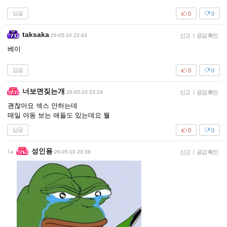
답글
0
0
taksaka
26-05-10 22:43
신고
|
공감 확인
베이
답글
0
0
너보면짖는개
26-05-10 23:24
신고
|
공감 확인
괜찮아요 섹스 안하는데
매일 야동 보는 애들도 있는데요 뭘
답글
0
0
성인용
26-05-10 23:39
신고
|
공감 확인