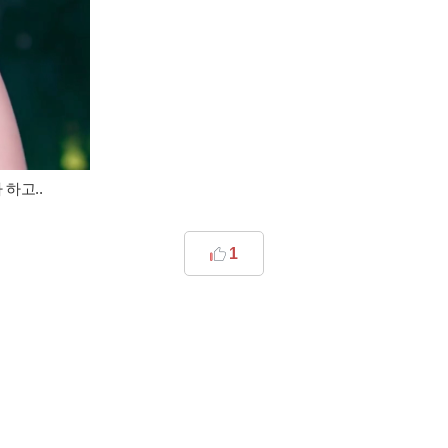
고..​
1