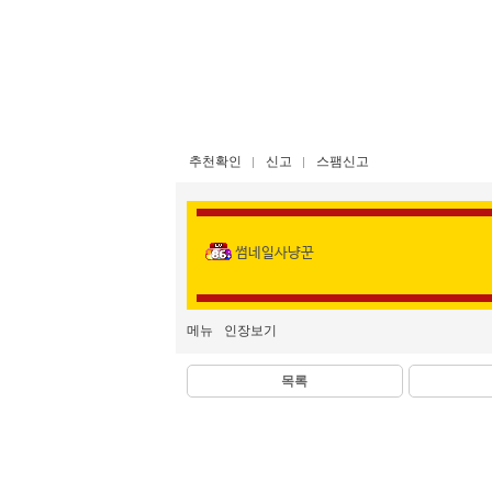
추천확인
신고
스팸신고
썸네일사냥꾼
메뉴
인장보기
목록