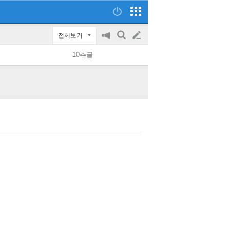
전체보기
공
검
글
지
색
10추글
on/off
쓰
기