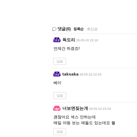
댓글
(6)
등록순
|
최신순
독도리
26-05-10 22:16
언제간 하겠죠!
답글
taksaka
26-05-10 22:43
베이
답글
너보면짖는개
26-05-10 23:24
괜찮아요 섹스 안하는데
매일 야동 보는 애들도 있는데요 뭘
답글