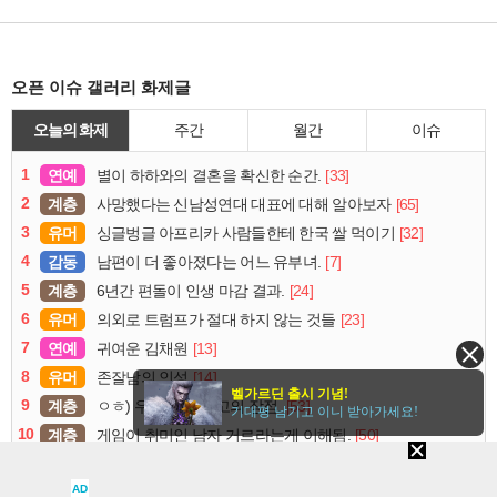
오픈 이슈 갤러리 화제글
오늘의 화제
주간
월간
이슈
1
연예
[33]
별이 하하와의 결혼을 확신한 순간.
2
계층
[65]
사망했다는 신남성연대 대표에 대해 알아보자
3
유머
[32]
싱글벙글 아프리카 사람들한테 한국 쌀 먹이기
4
감동
[7]
남편이 더 좋아졌다는 어느 유부녀.
5
계층
[24]
6년간 편돌이 인생 마감 결과.
6
유머
[23]
의외로 트럼프가 절대 하지 않는 것들
7
연예
[13]
귀여운 김채원
8
유머
[14]
존잘남의 인성
벨가르딘 출시 기념!
9
계층
[53]
ㅇㅎ) 우중 캠핑 최고의 장점.
기대평 남기고 이니 받아가세요!
10
계층
[50]
게임이 취미인 남자 거르라는게 이해됨.
AD