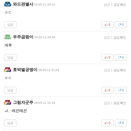
와드판별사
26-05-11 00:10
신고
|
공감 확인
ㅇㄷ
답글
0
0
우주곰팡이
26-05-11 00:38
신고
|
공감 확인
개추
답글
0
0
호박벌궁뎅이
26-05-11 01:01
신고
|
공감 확인
ㅇㄷ
답글
0
0
그림자군주
26-05-11 01:16
신고
|
공감 확인
ㅘ.. 매끈매끈
답글
0
0