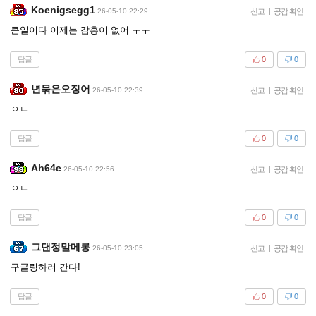
Koenigsegg1
26-05-10 22:29
신고
|
공감 확인
큰일이다 이제는 감흥이 없어 ㅜㅜ
답글
0
0
년묶은오징어
26-05-10 22:39
신고
|
공감 확인
ㅇㄷ
답글
0
0
Ah64e
26-05-10 22:56
신고
|
공감 확인
ㅇㄷ
답글
0
0
그댄정말메롱
26-05-10 23:05
신고
|
공감 확인
구글링하러 간다!
답글
0
0