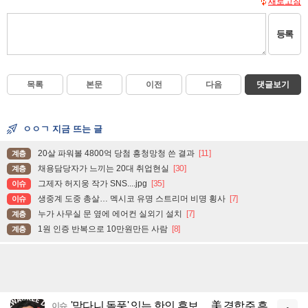
새로고침
등록
목록
본문
이전
다음
댓글보기
ㅇㅇㄱ 지금 뜨는 글
20살 파워볼 4800억 당첨 흥청망청 쓴 결과
[11]
계층
채용담당자가 느끼는 20대 취업현실
[30]
계층
그제자 허지웅 작가 SNS....jpg
[35]
이슈
생중계 도중 총살… 멕시코 유명 스트리머 비명 횡사
[7]
이슈
누가 사무실 문 옆에 에어컨 실외기 설치
[7]
계층
1원 인증 반복으로 10만원만든 사람
[8]
계층
'맘다니 돌풍' 잇는 한인 후보… 美 경합주 흔
이슈