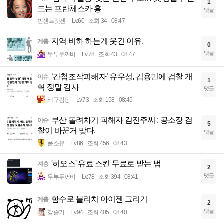
1
드는 프란체스카 홍
댓글
빈센트멧젠
Lv.60
조회 34
08:47
지역 비하 하는게 웃긴 이유.
계층
0
댓글
두부두꺼비
Lv.78
조회 43
08:47
‘간첩조작피해자’ 유우성, 김용민에 검찰 개
이슈
1
혁 정말 감사
댓글
왜구김당
Lv.73
조회 158
08:45
부산 돌려차기 피해자 김진주씨 : 공소장 검
이슈
5
찰이 바꾼거 맞다.
댓글
풀소유
Lv.86
조회 456
08:43
'히오스' 유료 스킨 무료로 받는 법
계층
2
댓글
두부두꺼비
Lv.78
조회 394
08:41
함수로 블리치 아이젠 그리기
계층
2
댓글
강슬기
Lv.94
조회 405
08:40