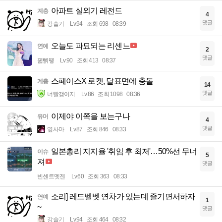
아파트 실외기 레전드
계층
4
댓글
강슬기
Lv.94
조회 698
08:39
오늘도 파묘되는 리센느
연예
2
댓글
꿻뻵뗗
Lv.90
조회 413
08:37
스페이스X 로켓, 달표면에 충돌
계층
14
댓글
너빨갱이지
Lv.86
조회 1098
08:36
이제야 이쪽을 보는구나
유머
4
댓글
옆사마
Lv.87
조회 846
08:33
일본총리 지지율 '취임 후 최저'…50%선 무너
이슈
5
져
댓글
빈센트멧젠
Lv.60
조회 363
08:33
소리] 레드벨벳 연차가 있는데 즐기면서하자
연예
1
~
댓글
강슬기
Lv.94
조회 464
08:32