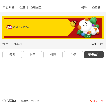
추천확인
신고
스팸신고
공유
스크랩
썸네일사냥꾼
메뉴
인장보기
EXP 43%
목록
본문
이전
다음
댓글쓰기
댓글
(31)
등록순
|
최신순
새로고침