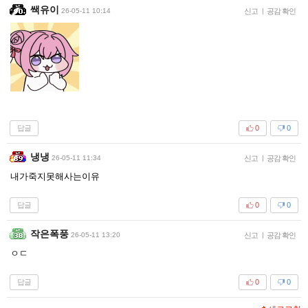
쌕유이
26-05-11 10:14
신고
|
공감 확인
답글
0
0
냉냉
26-05-11 11:34
신고
|
공감 확인
내가죽지못해사는이유
답글
0
0
작은폭풍
26-05-11 13:20
신고
|
공감 확인
ㅇㄷ
답글
0
0