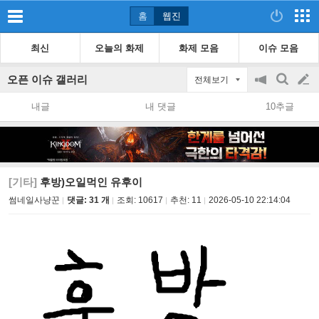
홈
웹진
최신
오늘의 화제
화제 모음
이슈 모음
오픈 이슈 갤러리
전체보기
공
검
글
지
색
내글
내 댓글
10추글
on/off
쓰
기
[기타]
후방)오일먹인 유후이
썸네일사냥꾼
댓글: 31 개
조회:
10617
추천:
11
2026-05-10 22:14:04