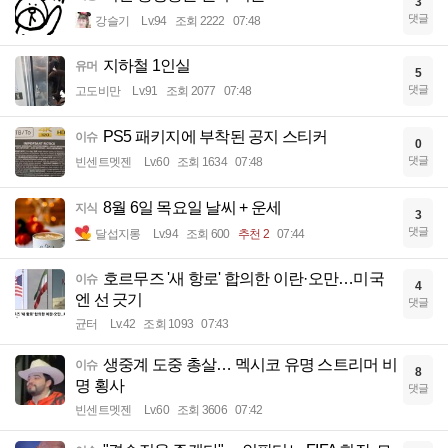
3
댓글
강슬기
Lv.94
조회 2222
07:48
지하철 1인실
유머
5
댓글
고도비만
Lv.91
조회 2077
07:48
PS5 패키지에 부착된 공지 스티커
이슈
0
댓글
빈센트멧젠
Lv.60
조회 1634
07:48
8월 6일 목요일 날씨 + 운세
지식
3
댓글
달섭지롱
Lv.94
조회 600
추천 2
07:44
호르무즈 '새 항로' 합의한 이란·오만…미국
이슈
4
엔 선 긋기
댓글
균터
Lv.42
조회 1093
07:43
생중계 도중 총살… 멕시코 유명 스트리머 비
이슈
8
명 횡사
댓글
빈센트멧젠
Lv.60
조회 3606
07:42