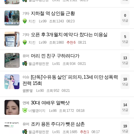
지하철 역 상인들 근황
기타
0
댓글
치킨
Lv.99
조회 1243
08:23
오픈 후 3개월치 예약 다 찼다는 미용실
기타
5
댓글
치킨
Lv.99
조회 1860
추천 6
08:21
머리 낀 친구 구하려다가
유머
13
댓글
월급루팡전문
Lv.91
조회 934
08:21
[단독]'수유동 살인' 피의자, 13세 미만 성폭력
이슈
10
전력 15회
댓글
꿻뻵뗗
Lv.90
조회 952
08:21
30대 여배우 얼빡샷
연예
14
댓글
너빨갱이지
Lv.86
조회 1772
08:18
조카 용돈 주다가 뺏은 삼촌
유머
19
댓글
월급루팡전문
Lv.91
조회 1685
추천 1
08:17