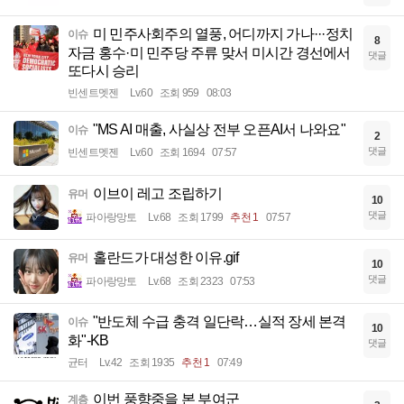
미 민주사회주의 열풍, 어디까지 가나···정치
이슈
8
자금 홍수·미 민주당 주류 맞서 미시간 경선에서
댓글
또다시 승리
빈센트멧젠
Lv.60
조회 959
08:03
"MS AI 매출, 사실상 전부 오픈AI서 나와요"
이슈
2
댓글
빈센트멧젠
Lv.60
조회 1694
07:57
이브이 레고 조립하기
유머
10
댓글
파아랑망토
Lv.68
조회 1799
추천 1
07:57
홀란드가 대성한 이유.gif
유머
10
댓글
파아랑망토
Lv.68
조회 2323
07:53
"반도체 수급 충격 일단락…실적 장세 본격
이슈
10
화"-KB
댓글
균터
Lv.42
조회 1935
추천 1
07:49
이번 풍향중을 본 부여군
계층