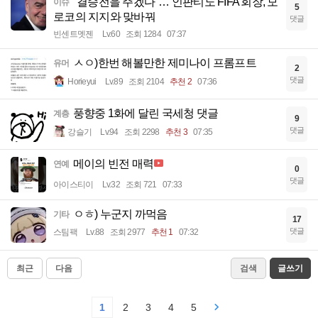
"결승전을 주겠다"… 인판티노 FIFA 회장, 모
이슈
5
로코의 지지와 맞바꿔
댓글
빈센트멧젠
Lv.60
조회 1284
07:37
ㅅㅇ)한번 해볼만한 제미나이 프롬프트
유머
2
댓글
Horieyui
Lv.89
조회 2104
추천 2
07:36
풍향중 1화에 달린 국세청 댓글
계층
9
댓글
강슬기
Lv.94
조회 2298
추천 3
07:35
메이의 빈전 매력
연예
0
댓글
아이스티이
Lv.32
조회 721
07:33
ㅇㅎ) 누군지 까먹음
기타
17
댓글
스팀팩
Lv.88
조회 2977
추천 1
07:32
최근
다음
검색
글쓰기
1
2
3
4
5