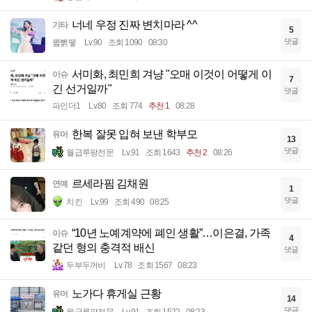
너네 우정 진짜 변치마라 ^^
기타
5
댓글
꿻뻵뗗
Lv.90
조회 1090
08:30
서미화, 최민희 겨냥 "오매 이것이 어떻게 이
이슈
7
긴 선거일까"
댓글
파인더1
Lv.80
조회 774
추천 1
08:28
한복 잘못 입혀 보낸 학부모
유머
13
댓글
월급루팡전문
Lv.91
조회 1643
추천 2
08:26
르세라핌 김채원
연예
1
댓글
치킨
Lv.99
조회 490
08:25
“10년 노예계약에 폐인 생활”…이은결, 가족
이슈
4
같던 형의 충격적 배신
댓글
두부두꺼비
Lv.78
조회 1567
08:23
노가다 휴게실 근황
유머
14
댓글
월급루팡전문
Lv.91
조회 1522
08:23