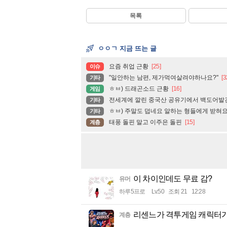
목록
ㅇㅇㄱ 지금 뜨는 글
요즘 취업 근황
[25]
이슈
"일안하는 남편, 제가먹여살려야하나요?"
[3
기타
ㅎㅂ) 드래곤소드 근황
[16]
게임
전세계에 깔린 중국산 공유기에서 백도어발
기타
ㅎㅂ) 주말도 덥네요 알하는 형들에게 받혀
기타
태풍 돌핀 말고 이주은 돌핀
[15]
계층
이 차이인데도 무료 감?
유머
하루5프로
Lv.50
조회 21
12:28
리센느가 격투게임 캐릭터가
계층