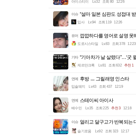
아이스티이
Lv.32
조회 80
12:26
“설마 일본 심판도 성접대 
이슈
입사
Lv.94
조회 119
12:26
깝깝하다를 영어로 설명 못
유머
도로시스타일
Lv.83
조회 378
12:23
“기아차가 날 살렸다”…‘굿 
기타
제르만크록
Lv.81
조회 632
추천 1
후방 ㅡ 그릴래영 인스타
연예
입술돼지
Lv.43
조회 437
12:19
스테이씨 아이사
연예
배수민
Lv.35
조회 225
추천 3
12:18
얼리고 달구고가 반복되는
이슈
슬기로움
Lv.92
조회 323
12:17