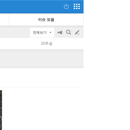
이슈 모음
전체보기
공
검
글
지
색
10추글
on/off
쓰
기