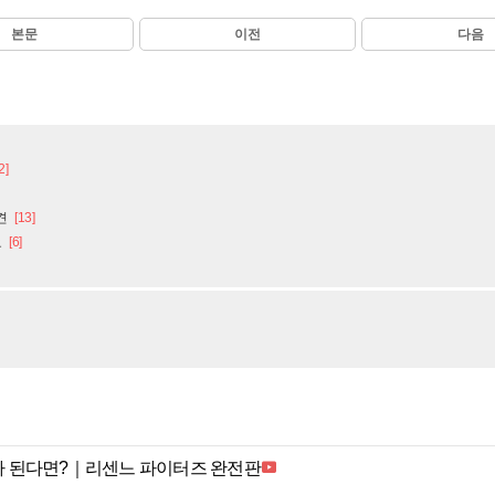
본문
이전
다음
2]
견
[13]
요
[6]
 된다면?｜리센느 파이터즈 완전판