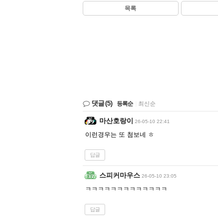
목록
댓글
(5)
등록순
|
최신순
마산호랑이
26-05-10 22:41
이런경우는 또 첨보네 ㅎ
답글
스피커마우스
26-05-10 23:05
ㅋㅋㅋㅋㅋㅋㅋㅋㅋㅋㅋㅋㅋ
답글