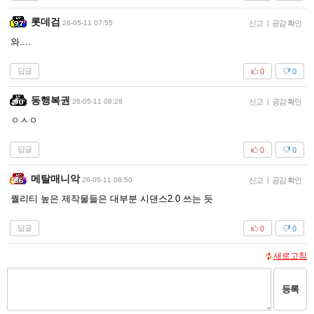
롯데검
26-05-11 07:55
신고
|
공감 확인
와....
답글
0
0
동행복권
26-05-11 08:28
신고
|
공감 확인
ㅇㅅㅇ
답글
0
0
메탈매니악
26-05-11 08:50
신고
|
공감 확인
퀄리티 높은 제작물들은 대부분 시댄스2.0 쓰는 듯
답글
0
0
새로고침
등록