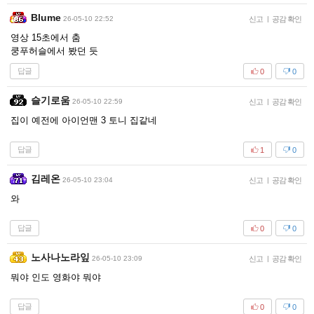
Blume
26-05-10 22:52
신고
|
공감 확인
영상 15초에서 춤
쿵푸허슬에서 봤던 듯
답글
0
0
슬기로움
26-05-10 22:59
신고
|
공감 확인
집이 예전에 아이언맨 3 토니 집같네
답글
1
0
김레온
26-05-10 23:04
신고
|
공감 확인
와
답글
0
0
노사나노라잎
26-05-10 23:09
신고
|
공감 확인
뭐야 인도 영화야 뭐야
답글
0
0