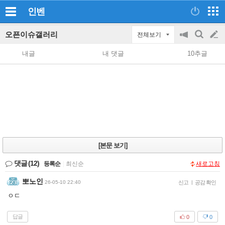
인벤
오픈이슈갤러리
전체보기
공
검
글
지
색
내글
내 댓글
10추글
on/off
쓰
기
[본문 보기]
댓글
(12)
등록순
|
최신순
새로고침
뽀노인
26-05-10 22:40
신고
|
공감 확인
ㅇㄷ
답글
0
0