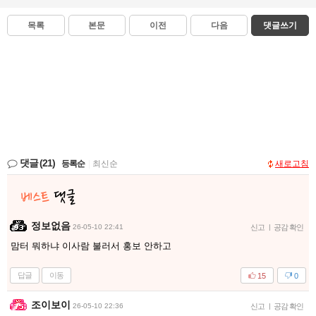
목록
본문
이전
다음
댓글쓰기
댓글
(21)
등록순
|
최신순
새로고침
정보없음
26-05-10 22:41
신고
|
공감 확인
맘터 뭐하냐 이사람 불러서 홍보 안하고
답글
이동
15
0
조이보이
26-05-10 22:36
신고
|
공감 확인