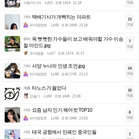
댓글
사람아니야
Lv.63
조회 1414
21:19
택배기사가 개빡치는 아파트
기타
13
댓글
파아랑망토
Lv.68
조회 1484
21:18
목 뻣뻣한 가수들이 보고 배워야할 가수 이승
유머
7
철 마인드.jpg
댓글
유머발굴
Lv.67
조회 1374
21:17
서양 누나의 인생 조언.jpg
기타
14
댓글
파아랑망토
Lv.68
조회 1765
21:13
타노스가 옳았다
계층
10
댓글
강슬기
Lv.94
조회 1449
21:06
요즘 남자 인기 헤어컷 T0P10
기타
8
댓글
파아랑망토
Lv.68
조회 1986
21:03
태국 공항에서 민폐인 중국인들
기타
7