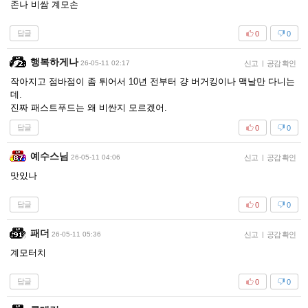
존나 비쌈 계모손
답글
0
0
행복하게나
26-05-11 02:17
신고
|
공감 확인
작아지고 점바점이 좀 튀어서 10년 전부터 걍 버거킹이나 맥날만 다니는
데.
진짜 패스트푸드는 왜 비싼지 모르겠어.
답글
0
0
예수스님
26-05-11 04:06
신고
|
공감 확인
맛있나
답글
0
0
패더
26-05-11 05:36
신고
|
공감 확인
계모터치
답글
0
0