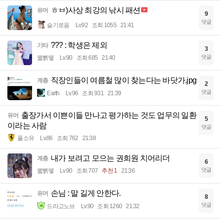
ㅎㅂ)사상 최강의 낚시 패션
유머
9
댓글
슬기로움
Lv.92
조회 1055
21:41
??? : 학생은 제외
기타
3
댓글
꿻뻵뗗
Lv.90
조회 685
21:40
직장인들이 여름철 많이 찾는다는 바닷가.jpg
계층
2
댓글
Earth
Lv.96
조회 931
21:39
출장가서 이쁜이들 만나고 평가하는 것도 업무의 일환
유머
5
이라는 사람
댓글
풀소유
Lv.86
조회 762
21:38
내가 보려고 모으는 권희원 치어리더
계층
6
댓글
꿻뻵뗗
Lv.90
조회 707
추천 1
21:36
손님 : 말 길게 안한다.
유머
8
댓글
드라고노브
Lv.90
조회 1260
21:32