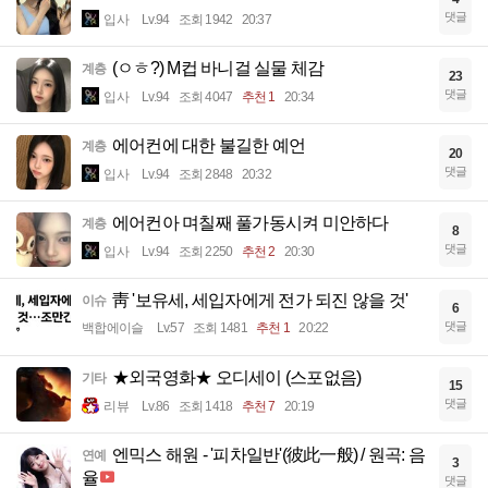
댓글
입사
Lv.94
조회 1942
20:37
(ㅇㅎ?) M컵 바니걸 실물 체감
계층
23
댓글
입사
Lv.94
조회 4047
추천 1
20:34
에어컨에 대한 불길한 예언
계층
20
댓글
입사
Lv.94
조회 2848
20:32
에어컨아 며칠째 풀가동시켜 미안하다
계층
8
댓글
입사
Lv.94
조회 2250
추천 2
20:30
靑 '보유세, 세입자에게 전가 되진 않을 것'
이슈
6
댓글
백합에이슬
Lv.57
조회 1481
추천 1
20:22
★외국영화★ 오디세이 (스포없음)
기타
15
댓글
리뷰
Lv.86
조회 1418
추천 7
20:19
엔믹스 해원 - '피차일반'(彼此一般) / 원곡: 음
연예
3
율
댓글