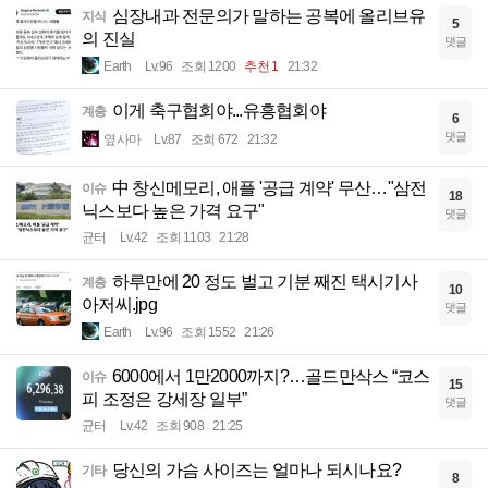
심장내과 전문의가 말하는 공복에 올리브유
지식
5
의 진실
댓글
Earth
Lv.96
조회 1200
추천 1
21:32
이게 축구협회야...유흥협회야
계층
6
댓글
옆사마
Lv.87
조회 672
21:32
中 창신메모리, 애플 '공급 계약' 무산…"삼전
이슈
18
닉스보다 높은 가격 요구"
댓글
균터
Lv.42
조회 1103
21:28
하루만에 20 정도 벌고 기분 째진 택시기사
계층
10
아저씨.jpg
댓글
Earth
Lv.96
조회 1552
21:26
6000에서 1만2000까지?…골드만삭스 “코스
이슈
15
피 조정은 강세장 일부”
댓글
균터
Lv.42
조회 908
21:25
당신의 가슴 사이즈는 얼마나 되시나요?
기타
8