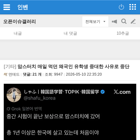
인벤
오픈이슈갤러리
전체보기
공
검
글
지
색
내글
내 댓글
10추글
on/off
쓰
기
[기타]
맘스터치 매일 먹던 왜국인 유학생 중대한 사유로 중단
언데드
댓글: 21 개
조회:
9947
2026-05-10 22:35:20