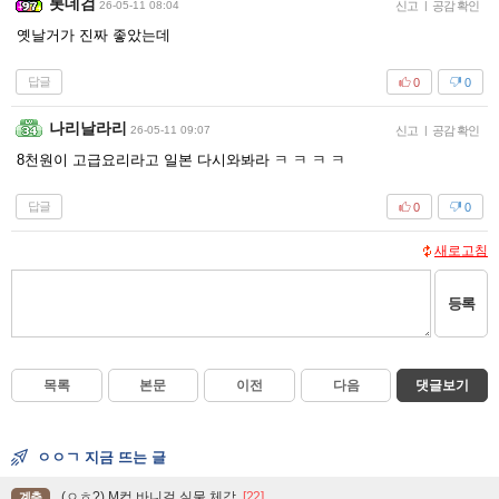
롯데검
26-05-11 08:04
신고
|
공감 확인
옛날거가 진짜 좋았는데
답글
0
0
나리날라리
26-05-11 09:07
신고
|
공감 확인
8천원이 고급요리라고 일본 다시와봐라 ㅋ ㅋ ㅋ ㅋ
답글
0
0
새로고침
등록
목록
본문
이전
다음
댓글보기
ㅇㅇㄱ 지금 뜨는 글
(ㅇㅎ?) M컵 바니걸 실물 체감
[22]
계층