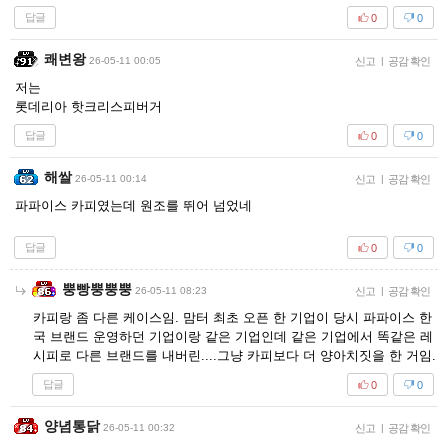
답글
0
0
쾌변왕
26-05-11 00:05
신고
|
공감 확인
저는
롯데리아 핫크리스피버거
답글
0
0
해쌀
26-05-11 00:14
신고
|
공감 확인
파파이스 카피였는데 원조를 뛰어 넘었네
답글
0
0
뿡빵뿡뿡뿡
26-05-11 08:23
신고
|
공감 확인
카피랑 좀 다른 케이스임. 맘터 최초 오픈 한 기업이 당시 파파이스 한
국 브랜드 운영하던 기업이랑 같은 기업인데 같은 기업에서 똑같은 레
시피로 다른 브랜드를 내버린....그냥 카피보다 더 양아치짓을 한 거임.
답글
0
0
양념통닭
26-05-11 00:32
신고
|
공감 확인