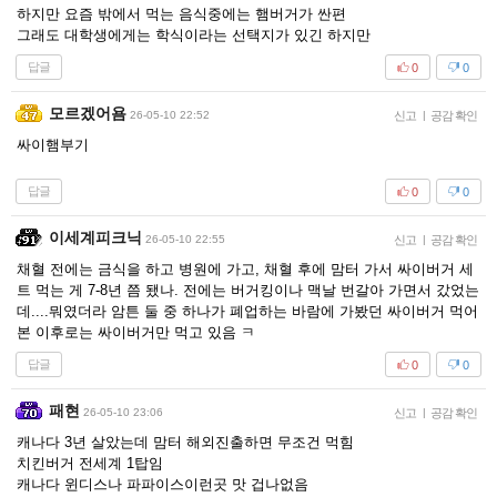
하지만 요즘 밖에서 먹는 음식중에는 햄버거가 싼편
그래도 대학생에게는 학식이라는 선택지가 있긴 하지만
답글
0
0
모르겠어욤
26-05-10 22:52
신고
|
공감 확인
싸이햄부기
답글
0
0
이세계피크닉
26-05-10 22:55
신고
|
공감 확인
채혈 전에는 금식을 하고 병원에 가고, 채혈 후에 맘터 가서 싸이버거 세
트 먹는 게 7-8년 쯤 됐나. 전에는 버거킹이나 맥날 번갈아 가면서 갔었는
데....뭐였더라 암튼 둘 중 하나가 폐업하는 바람에 가봤던 싸이버거 먹어
본 이후로는 싸이버거만 먹고 있음 ㅋ
답글
0
0
패현
26-05-10 23:06
신고
|
공감 확인
캐나다 3년 살았는데 맘터 해외진출하면 무조건 먹힘
치킨버거 전세계 1탑임
캐나다 윈디스나 파파이스이런곳 맛 겁나없음