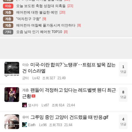
오늘 보도된 축협 성접대 의혹들
[23]
이슈
에어컨에 대한 불길한 예언
[20]
계층
"여자친구 구함"
[9]
계층
에어컨아 며칠째 풀가동시켜 미안하다
[8]
계층
요즘 남자 인기 헤어컷 T0P10
[8]
기타
미국-이란 합의? '노땡큐'‥트럼프 발목 잡는
이슈
1
건 이스라엘
댓글
균터
Lv.42
조회 327
21:49
팬들이 걱정하고 있다는 레드벨벳 웬디 최근
계층
8
근황
댓글
옆사마
Lv.87
조회 614
21:44
그루밍 중인 고양이 건드렸을 때 반응.gif
유머
4
댓글
Earth
Lv.96
조회 703
21:44