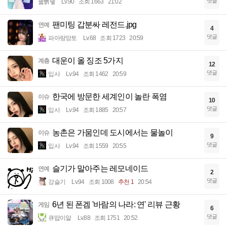
댓글
꿻뻵뗗
Lv.90
조회 1663
21:02
팬미팅 갑분싸 레전드.jpg
연예
4
댓글
파아랑망토
Lv.68
조회 1723
20:59
대운이 올 징조 5가지
계층
12
댓글
입사
Lv.94
조회 1462
20:59
한국에 방문한 세계인이 놀란 폭염
이슈
10
댓글
입사
Lv.94
조회 1885
20:57
농촌은 가뭄인데 도시에서는 물놀이
이슈
9
댓글
입사
Lv.94
조회 1559
20:55
슬기가 말아주는 레모네이드
연예
2
댓글
강슬기
Lv.94
조회 1008
추천 1
20:54
6년 된 폰겜 '바람의 나라: 연' 리뷰 근황
게임
6
댓글
큐땁이알
Lv.88
조회 1751
20:52