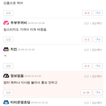
단품으로 먹어
답글
0
0
두부두꺼비
26-05-10 22:38
신고
|
공감 확인
맘스터치도 가격이 미쳐 버렸음.
답글
2
0
치킨
26-05-10 22:40
신고
|
공감 확인
ㅋ
답글
0
0
정보없음
26-05-10 22:41
신고
|
공감 확인
맘터 뭐하냐 이사람 불러서 홍보 안하고
답글
15
0
티리온영초딩
26-05-10 22:41
신고
|
공감 확인