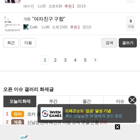
배수민
Lv.35
조회 639
추천 1
20:19
"여자친구 구함"
계층
9
댓글
Earth
Lv.96
조회 2365
추천 1
20:10
최근
다음
검색
글쓰기
1
2
3
4
5
오픈 이슈 갤러리 화제글
오늘의 화제
주간
월간
이슈
드래곤소드 '압긍' 달성 기념
1
유머
[95]
조카 용돈 주다가 뺏은 삼촌
축하 댓글달면 10 명에게 코드 증정
2
계층
[26]
신남성연대 배인규 사망 소식 댓글 근황
3
유머
[36]
한복 잘못 입혀 보낸 학부모
4
AD
유머
[39]
의외로 트럼프가 절대 하지 않는 것들