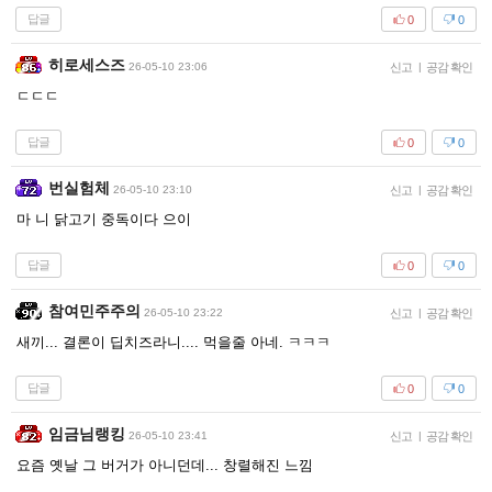
답글
0
0
히로세스즈
26-05-10 23:06
신고
|
공감 확인
ㄷㄷㄷ
답글
0
0
번실험체
26-05-10 23:10
신고
|
공감 확인
마 니 닭고기 중독이다 으이
답글
0
0
참여민주주의
26-05-10 23:22
신고
|
공감 확인
새끼... 결론이 딥치즈라니.... 먹을줄 아네. ㅋㅋㅋ
답글
0
0
임금님랭킹
26-05-10 23:41
신고
|
공감 확인
요즘 옛날 그 버거가 아니던데... 창렬해진 느낌