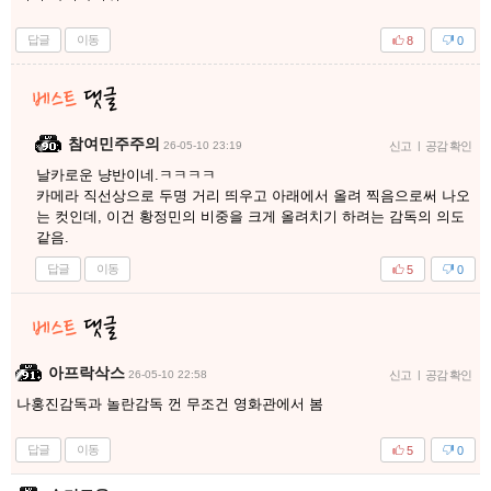
답글
이동
8
0
참여민주주의
26-05-10 23:19
신고
|
공감 확인
날카로운 냥반이네.ㅋㅋㅋㅋ
카메라 직선상으로 두명 거리 띄우고 아래에서 올려 찍음으로써 나오
는 컷인데, 이건 황정민의 비중을 크게 올려치기 하려는 감독의 의도
같음.
답글
이동
5
0
아프락삭스
26-05-10 22:58
신고
|
공감 확인
나홍진감독과 놀란감독 껀 무조건 영화관에서 봄
답글
이동
5
0