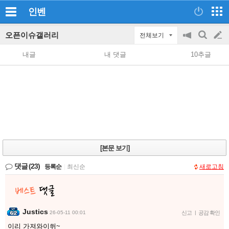
인벤
오픈이슈갤러리
전체보기
공
검
글
지
색
내글
내 댓글
10추글
on/off
쓰
기
[본문 보기]
댓글
(23)
등록순
|
최신순
새로고침
Justics
26-05-11 00:01
신고
|
공감 확인
이리 가져와이쒸~