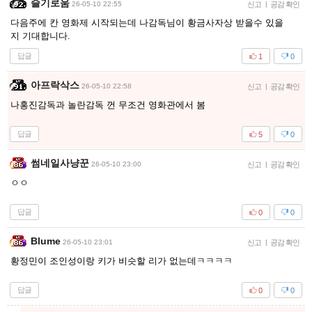
슬기로움
26-05-10 22:55
신고
|
공감 확인
다음주에 칸 영화제 시작되는데 나감독님이 황금사자상 받을수 있을
지 기대합니다.
답글
1
0
아프락삭스
26-05-10 22:58
신고
|
공감 확인
나홍진감독과 놀란감독 껀 무조건 영화관에서 봄
답글
5
0
썸네일사냥꾼
26-05-10 23:00
신고
|
공감 확인
ㅇㅇ
답글
0
0
Blume
26-05-10 23:01
신고
|
공감 확인
황정민이 조인성이랑 키가 비슷할 리가 없는데ㅋㅋㅋㅋ
답글
0
0