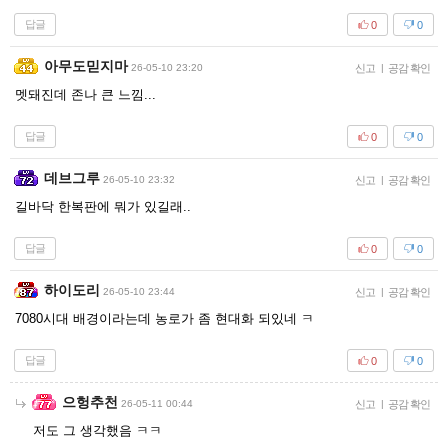
답글
0
0
아무도믿지마
26-05-10 23:20
신고
|
공감 확인
멧돼진데 존나 큰 느낌...
답글
0
0
데브그루
26-05-10 23:32
신고
|
공감 확인
길바닥 한복판에 뭐가 있길래..
답글
0
0
하이도리
26-05-10 23:44
신고
|
공감 확인
7080시대 배경이라는데 농로가 좀 현대화 되있네 ㅋ
답글
0
0
으헝추천
26-05-11 00:44
신고
|
공감 확인
저도 그 생각했음 ㅋㅋ