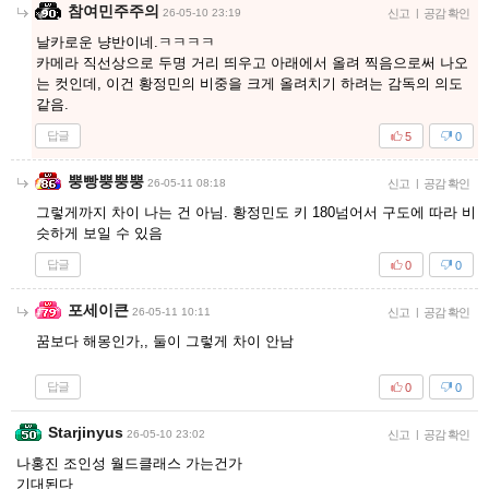
참여민주주의
26-05-10 23:19
신고
|
공감 확인
날카로운 냥반이네.ㅋㅋㅋㅋ
카메라 직선상으로 두명 거리 띄우고 아래에서 올려 찍음으로써 나오
는 컷인데, 이건 황정민의 비중을 크게 올려치기 하려는 감독의 의도
같음.
답글
5
0
뿡빵뿡뿡뿡
26-05-11 08:18
신고
|
공감 확인
그렇게까지 차이 나는 건 아님. 황정민도 키 180넘어서 구도에 따라 비
슷하게 보일 수 있음
답글
0
0
포세이큰
26-05-11 10:11
신고
|
공감 확인
꿈보다 해몽인가,, 둘이 그렇게 차이 안남
답글
0
0
Starjinyus
26-05-10 23:02
신고
|
공감 확인
나홍진 조인성 월드클래스 가는건가
기대된다