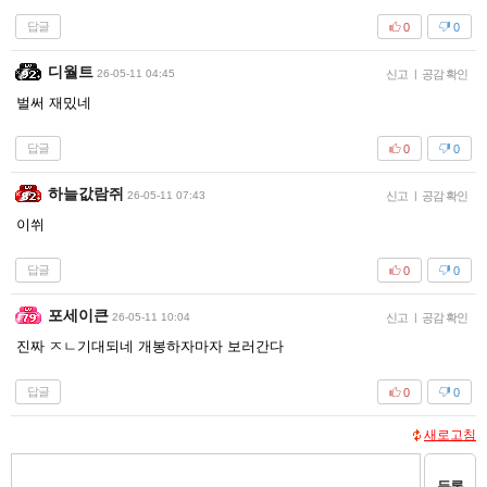
답글
0
0
디월트
26-05-11 04:45
신고
|
공감 확인
벌써 재밌네
답글
0
0
하늘값람쥐
26-05-11 07:43
신고
|
공감 확인
이쒸
답글
0
0
포세이큰
26-05-11 10:04
신고
|
공감 확인
진짜 ㅈㄴ기대되네 개봉하자마자 보러간다
답글
0
0
새로고침
등록