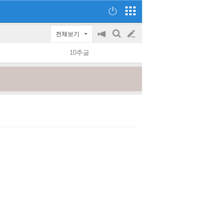
전체보기
공
검
글
지
색
10추글
on/off
쓰
기