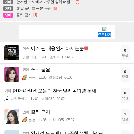
안개낀 도로에서 마주한 성체 버팔로
[5]
기타
찹쌀 도너츠 근본 논란
[9]
기타
클릭 금지
[1]
연예
이거 뭔 내용인지 아시는분
이슈
0
댓글
강철의매
Lv.86
조회 210
06:07
쯔위 움짤
연예
0
댓글
뇸뇸
Lv.85
조회 294
06:05
[2026-08-08] 오늘의 전국 날씨 & 띠별 운세
기타
0
댓글
니얼굴제길
Lv.81
조회 589
05:02
클릭 금지
연예
1
댓글
뇸뇸
Lv.85
조회 1065
05:02
안개낀 도로에서 마주한 성체 버팔로
기타