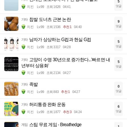
5
댓글
치킨
Lv.99
조회 1626
04:41
찹쌀 도너츠 근본 논란
기타
9
댓글
치킨
Lv.99
조회 1536
추천 1
04:40
남자가 상상하는 G컵과 현실 G컵
기타
5
댓글
치킨
Lv.99
조회 3317
04:28
고양이 수명 30년으로 증가한다...'빠르면 내
기타
5
년부터 상용화'
댓글
치킨
Lv.99
조회 2134
04:27
족발
기타
0
댓글
치킨
Lv.99
조회 883
추천 1
04:27
허리통증 완화 운동
기타
6
댓글
치킨
Lv.99
조회 1877
추천 3
04:24
스팀 무료 게임 - Breathedge
게임
1