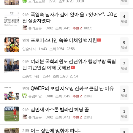
댓글
드라고노브
Lv.90
조회 3720
00:18
폭염속 남자가 길에 앉아 울고있어요”…30년
이슈
4
전 실종자였다
댓글
슬기로움
Lv.92
조회 3445
추천 2
00:05
프로미스나인 쑥쑥 이채영 백지헌
연예
0
댓글
입술돼지
Lv.43
조회 1054
23:56
여러분 국회의원도 선관위가 행정부랑 독립
이슈
7
된 기관인걸 이해 못해요
댓글
소중한바램
Lv.44
조회 1820
23:54
QWER의 보컬 시요밍 진짜로 큰일 난 이유
연예
3
댓글
큐땁이알
Lv.88
조회 3549
추천 2
23:42
김민재 아스톤 빌라전 헤딩 골
이슈
1
댓글
슬기로움
Lv.92
조회 3471
추천 2
23:41
어느 장단에 맞춰야 하냐..
기타
8