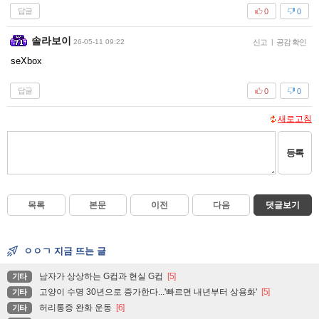
답글
0
0
솔라보이
26-05-11 09:22
신고
|
공감 확인
seXbox
답글
0
0
새로고침
등록
목록
본문
이전
다음
댓글보기
ㅇㅇㄱ 지금 뜨는 글
남자가 상상하는 G컵과 현실 G컵
[5]
기타
고양이 수명 30년으로 증가한다...'빠르면 내년부터 상용화'
[5]
기타
허리통증 완화 운동
[6]
기타