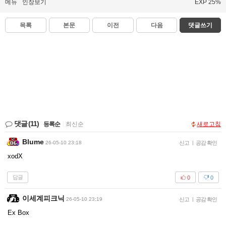
메뉴
인장보기
EXP 25%
목록
본문
이전
다음
댓글쓰기
댓글
(11)
등록순
|
최신순
새로고침
Blume
26-05-10 23:18
신고
|
공감 확인
xodX
답글
0
0
이세계피크닉
26-05-10 23:19
신고
|
공감 확인
Ex Box