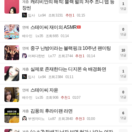
캐리비안의 해적: 블랙 펄의 저주 조니 뎁 등
계층
1
장씬
댓글
입사
Lv.94
조회 3231
추천 1
01:15
스테이씨 재이의 ASMR
연예
0
댓글
배수민
Lv.35
조회 665
01:14
중구 난방이라는 블랙핑크 10주년 팬미팅
연예
10
댓글
어쩌다한번
Lv.77
조회 2744
추천 1
01:14
실제로 존재한다는 디지몬 속 배경화면
계층
1
댓글
입사
Lv.94
조회 2384
01:11
스테이씨 자윤
연예
0
댓글
배수민
Lv.35
조회 906
추천 1
01:07
김풍의 후라이팬 라면
계층
6
댓글
부엔까미노
Lv.87
조회 2840
추천 3
01:00
(ㅇㅎ?) 잘생긴 남자 보면 혀가 나오는 여자