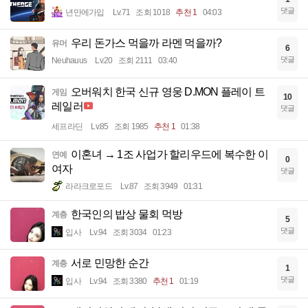
댓글
년만에가입
Lv.71
조회 1018
추천 1
04:03
우리 돈가스 먹을까 라멘 먹을까?
유머
6
댓글
Neuhauus
Lv.20
조회 2111
03:40
오버워치 한국 신규 영웅 D.MON 플레이 트
게임
10
레일러
댓글
세프라딘
Lv.85
조회 1985
추천 1
01:38
이혼녀 → 1조 사업가 할리우드에 복수한 이
연예
0
여자
댓글
라라크로포드
Lv.87
조회 3949
01:31
한국인의 밥상 물회 먹방
계층
5
댓글
입사
Lv.94
조회 3034
01:23
서로 민망한 순간
계층
1
댓글
입사
Lv.94
조회 3380
추천 1
01:19