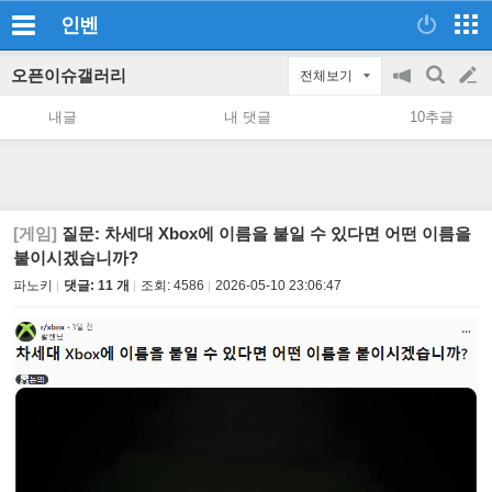
인벤
오픈이슈갤러리
전체보기
공
검
글
지
색
내글
내 댓글
10추글
on/off
쓰
기
[게임]
질문: 차세대 Xbox에 이름을 붙일 수 있다면 어떤 이름을
붙이시겠습니까?
파노키
댓글: 11 개
조회:
4586
2026-05-10 23:06:47