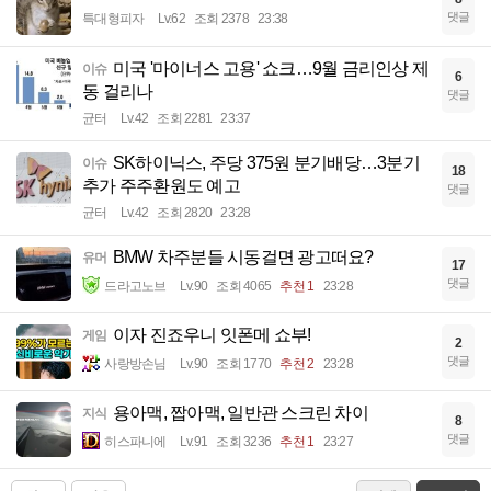
댓글
특대형피자
Lv.62
조회 2378
23:38
미국 '마이너스 고용' 쇼크…9월 금리인상 제
이슈
6
동 걸리나
댓글
균터
Lv.42
조회 2281
23:37
SK하이닉스, 주당 375원 분기배당…3분기
이슈
18
추가 주주환원도 예고
댓글
균터
Lv.42
조회 2820
23:28
BMW 차주분들 시동걸면 광고떠요?
유머
17
댓글
드라고노브
Lv.90
조회 4065
추천 1
23:28
이자 진죠우니 잇폰메 쇼부!
게임
2
댓글
사랑방손님
Lv.90
조회 1770
추천 2
23:28
용아맥, 짭아맥, 일반관 스크린 차이
지식
8
댓글
히스파니에
Lv.91
조회 3236
추천 1
23:27