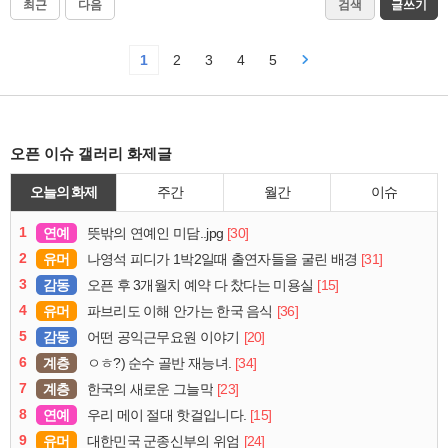
최근
다음
검색
글쓰기
1
2
3
4
5
오픈 이슈 갤러리 화제글
오늘의 화제
주간
월간
이슈
1
연예
[30]
뜻밖의 연예인 미담..jpg
2
유머
[31]
나영석 피디가 1박2일때 출연자들을 굴린 배경
3
감동
[15]
오픈 후 3개월치 예약 다 찼다는 미용실
4
유머
[36]
파브리도 이해 안가는 한국 음식
5
감동
[20]
어떤 공익근무요원 이야기
6
계층
[34]
ㅇㅎ?) 순수 골반 재능녀.
7
계층
[23]
한국의 새로운 그늘막
8
연예
[15]
우리 메이 절대 핫걸입니다.
9
유머
[24]
대한민국 군종신부의 위엄