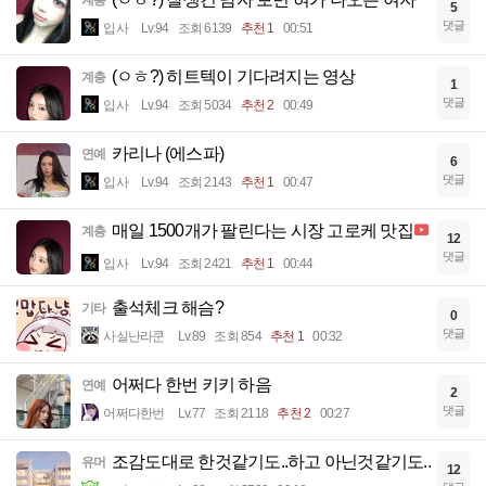
계층
5
댓글
입사
Lv.94
조회 6139
추천 1
00:51
(ㅇㅎ?) 히트텍이 기다려지는 영상
계층
1
댓글
입사
Lv.94
조회 5034
추천 2
00:49
카리나 (에스파)
연예
6
댓글
입사
Lv.94
조회 2143
추천 1
00:47
매일 1500개가 팔린다는 시장 고로케 맛집
계층
12
댓글
입사
Lv.94
조회 2421
추천 1
00:44
출석체크 해슴?
기타
0
댓글
사실난라쿤
Lv.89
조회 854
추천 1
00:32
어쩌다 한번 키키 하음
연예
2
댓글
어쩌다한번
Lv.77
조회 2118
추천 2
00:27
조감도대로 한것같기도..하고 아닌것같기도..
유머
12