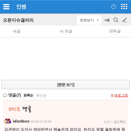
인벤
오픈이슈갤러리
전체보기
공
검
글
지
색
내글
내 댓글
10추글
on/off
쓰
기
[본문 보기]
댓글
(7)
등록순
|
최신순
새로고침
idiotbox
26-05-10 23:43
신고
|
공감 확인
김관영이 도지사 재임하면서 해놓은게 없어요. 하지도 못할 올림픽에 목