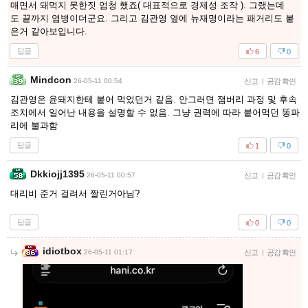
매면서 돼먹지 못한짓 엄청 했죠( 대표적으로 경제성 조작 ). 그랬는데
도 끝까지 염병이더군요. 그리고 김관영 옆에 뉴재명이라는 패거리도 붙
은거 같아보입니다.
답글
6
0
Mindcon
26-05-11 00:54
신고
|
공감 확인
김관영은 윤돼지한테 붙어 먹었던거 같음. 안그러면 잼버리 과정 및 후속
조치에서 일어난 내용을 설명할 수 없음. 그냥 권력에 따라 붙어먹던 똥파
리에 불과함
답글
1
0
Dkkiojj1395
26-05-11 00:57
신고
|
공감 확인
대리비 준거 걸려서 짤린거아님?
답글
0
0
idiotbox
26-05-11 01:17
신고
|
공감 확인