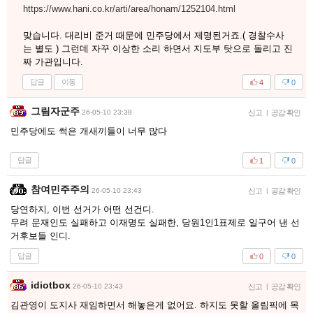
https://www.hani.co.kr/arti/area/honam/1252104.html
맞습니다. 대리비 준거 때문에 민주당에서 제명된거죠.( 경찰수사
는 별도 ) 그런데 자꾸 이상한 소리 하면서 지도부 탓으로 돌리고 진
짜 가관입니다.
답글
이동
4
0
그림자군주
26-05-10 23:38
신고
|
공감 확인
민주당에도 썩은 개새끼들이 너무 많다
답글
1
0
참여민주주의
26-05-10 23:43
신고
|
공감 확인
당연하지, 이번 선거가 어떤 선건디.
무려 문재인도 실패하고 이재명도 실패한, 당원1인1표제로 일구어 낸 선
거후보들 인디.
답글
0
0
idiotbox
26-05-10 23:43
신고
|
공감 확인
김관영이 도지사 재임하면서 해놓은게 없어요. 하지도 못할 올림픽에 목