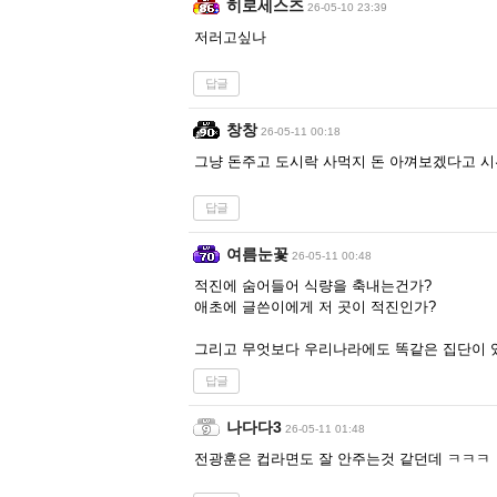
히로세스즈
26-05-10 23:39
저러고싶나
답글
창창
26-05-11 00:18
그냥 돈주고 도시락 사먹지 돈 아껴보겠다고 
답글
여름눈꽃
26-05-11 00:48
적진에 숨어들어 식량을 축내는건가?
애초에 글쓴이에게 저 곳이 적진인가?
그리고 무엇보다 우리나라에도 똑같은 집단이 
답글
나다다3
26-05-11 01:48
전광훈은 컵라면도 잘 안주는것 같던데 ㅋㅋㅋ