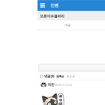
인벤
오픈이슈갤러리
내글
댓글
(9)
등록순
|
최신순
치킨
26-05-10 23:23