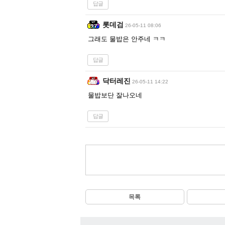
답글
롯데검
26-05-11 08:06
그래도 물밥은 안주네 ㅋㅋ
답글
닥터레진
26-05-11 14:22
물밥보단 잘나오네
답글
목록