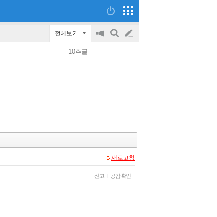
전체보기
공
검
글
지
색
10추글
on/off
쓰
기
새로고침
신고
|
공감 확인