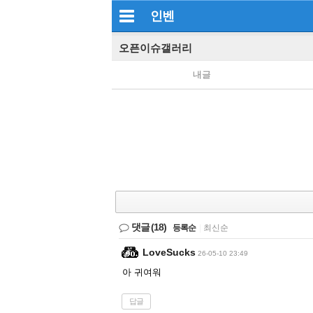
인벤
오픈이슈갤러리
내글
댓글
(18)
등록순
|
최신순
LoveSucks
26-05-10 23:49
아 귀여워
답글