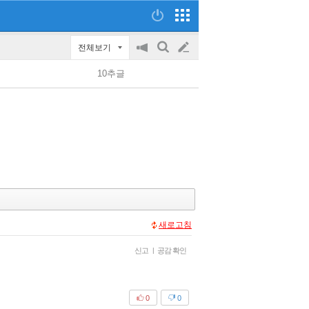
전체보기
공
검
글
지
색
10추글
on/off
쓰
기
새로고침
신고
|
공감 확인
0
0