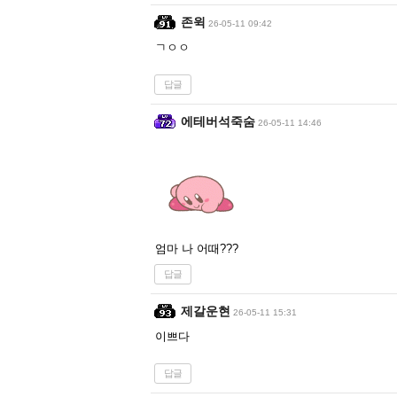
존윅
26-05-11 09:42
ㄱㅇㅇ
답글
에테버석죽숨
26-05-11 14:46
엄마 나 어때???
답글
제갈운현
26-05-11 15:31
이쁘다
답글