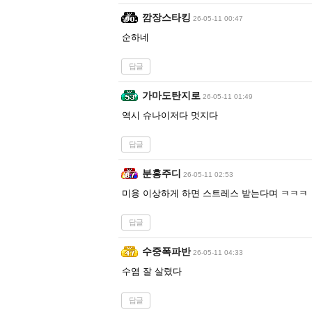
깜장스타킹
26-05-11 00:47
순하네
답글
가마도탄지로
26-05-11 01:49
역시 슈나이저다 멋지다
답글
분홍주디
26-05-11 02:53
미용 이상하게 하면 스트레스 받는다며 ㅋㅋㅋ
답글
수중폭파반
26-05-11 04:33
수염 잘 살렸다
답글