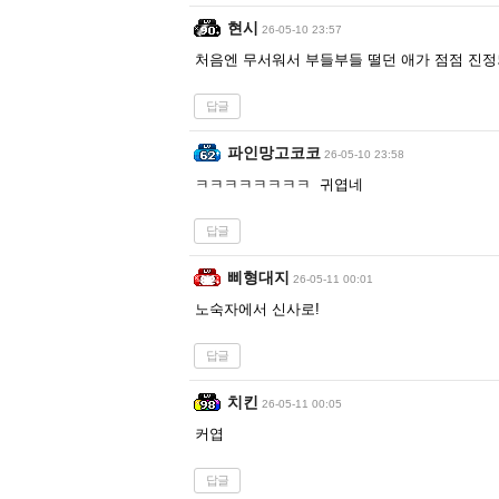
현시
26-05-10 23:57
처음엔 무서워서 부들부들 떨던 애가 점점 진정
답글
파인망고코코
26-05-10 23:58
ㅋㅋㅋㅋㅋㅋㅋㅋ 귀엽네
답글
삐형대지
26-05-11 00:01
노숙자에서 신사로!
답글
치킨
26-05-11 00:05
커엽
답글