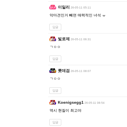
이일리
26-05-11 05:11
악마견인거 빼면 매력적인 녀석 ㅠ
답글
빛로제
26-05-11 06:31
ㄱㅇㅇ
답글
롯데검
26-05-11 08:07
ㄱㅇㅇ
답글
Koenigsegg1
26-05-11 08:54
역시 현질이 최고야
답글