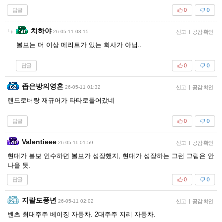
답글
0
0
치하야
26-05-11 08:15
신고
|
공감 확인
볼보는 더 이상 메리트가 있는 회사가 아님..
답글
0
0
좁은방의영혼
26-05-11 01:32
신고
|
공감 확인
랜드로버랑 재규어가 타타로들어갔네
답글
0
0
Valentieee
26-05-11 01:59
신고
|
공감 확인
현대가 볼보 인수하면 볼보가 성장했지, 현대가 성장하는 그런 그림은 안
나올 듯.
답글
0
0
지랄도풍년
26-05-11 02:02
신고
|
공감 확인
벤츠 최대주주 베이징 자동차. 2대주주 지리 자동차.