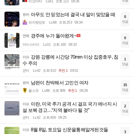
댓글
비요비타
Lv.81
조회 113
09:36
아무도 안 믿었는데 결국 내 말이 맞았을 때
유머
0
댓글
파아랑망토
Lv.68
조회 253
09:34
경주에 누가 돌아왔게~
연예
0
댓글
아이스티이
Lv.32
조회 160
09:33
강원 강릉에 시간당 70mm 이상 집중호우, 침
이슈
1
수 주의
댓글
균터
Lv.42
조회 410
추천 1
09:31
남편이 천박해서 고민인 여자
유머
15
댓글
풀소유
Lv.86
조회 909
추천 1
09:28
이란, 미국 추가 공격 시 걸프 국가 에너지 시
이슈
2
설 보복 경고…“지역 불바다 될 것”
댓글
균터
Lv.42
조회 406
09:25
8월 8일, 토요일 신문을통해알게된것들
이슈
3