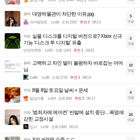
대영박물관이 차단한 이유.jpg
유머
5
댓글
파아랑망토
Lv.68
조회 2397
추천 3
08:23
실물 디스크를 디지털 버전으로? Xbox 신규
이슈
2
기능 '디스크 투 디지털' 유출
댓글
빈센트멧젠
Lv.60
조회 1164
추천 1
08:22
고백하고 차인 딸이 불평하자 바로잡는 어머
유머
10
님
댓글
Earth
Lv.96
조회 2733
추천 3
08:18
8월 8일 토요일 날씨 + 운세
지식
4
댓글
달섭지롱
Lv.94
조회 650
추천 5
08:17
'범죄자에 에어컨’ 반발에 설치 중단…폭염에
이슈
24
갇힌 교정시설
댓글
입사
Lv.94
조회 1909
08:16
X의 ai검열 수준 ㄷㄷ
유머