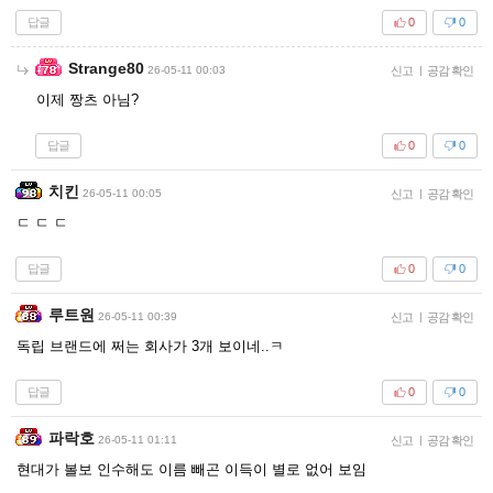
답글
0
0
Strange80
26-05-11 00:03
신고
|
공감 확인
이제 짱츠 아님?
답글
0
0
치킨
26-05-11 00:05
신고
|
공감 확인
ㄷ ㄷ ㄷ
답글
0
0
루트원
26-05-11 00:39
신고
|
공감 확인
독립 브랜드에 쩌는 회사가 3개 보이네..ㅋ
답글
0
0
파락호
26-05-11 01:11
신고
|
공감 확인
현대가 볼보 인수해도 이름 빼곤 이득이 별로 없어 보임