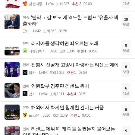
댓글
달섭지롱
Lv.94
조회 387
추천 2
09:00
‘탄약 고갈 보도’에 격노한 트럼프 “유출자 색
이슈
10
출하라”
댓글
균터
Lv.42
조회 959
08:58
러시아를 생각하면 떠오르는 노래
유머
8
댓글
너빨갱이지
Lv.86
조회 1004
추천 1
08:56
전참시 선공개 고양시 자랑하는 리센느 메이
연예
6
댓글
입사
Lv.94
조회 1092
추천 1
08:54
안원잘부 경주편 리센느 원이
연예
6
댓글
입사
Lv.94
조회 1111
추천 4
08:51
해외에서 화제인 청계천 건너는 커플
유머
9
댓글
풀소유
Lv.86
조회 2149
추천 1
08:50
리센느 데뷔 때 왜 다들 살쪘는지 물어보는
연예
5