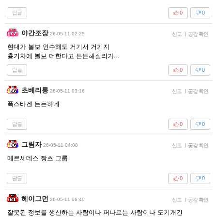
답글
0
0
야간조장
26-05-11 02:25
신고
|
공감 확인
현대가 볼보 인수해도 거기서 거기지
흉기차에 볼보 더한다고 튼튼해질리가...
답글
0
0
초베리롱
26-05-11 03:16
신고
|
공감 확인
폭스바겐 든든하네
답글
0
0
그림자
26-05-11 04:08
신고
|
공감 확인
메르세데스 짱츠 그룹
답글
0
0
헤이그먼
26-05-11 06:40
신고
|
공감 확인
잘못된 정보를 생산하는 사람이나 퍼나르는 사람이나 도기개긴