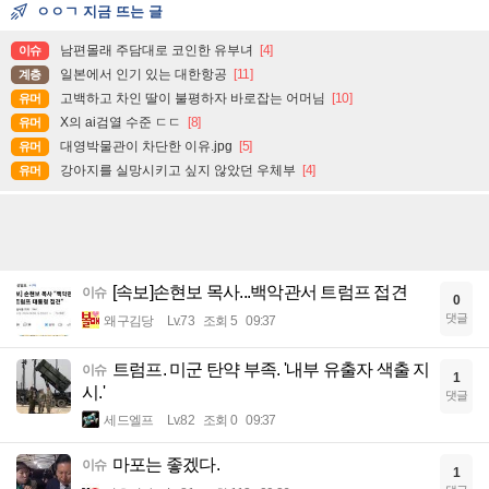
ㅇㅇㄱ 지금 뜨는 글
남편몰래 주담대로 코인한 유부녀
[4]
이슈
일본에서 인기 있는 대한항공
[11]
계층
고백하고 차인 딸이 불평하자 바로잡는 어머님
[10]
유머
X의 ai검열 수준 ㄷㄷ
[8]
유머
대영박물관이 차단한 이유.jpg
[5]
유머
강아지를 실망시키고 싶지 않았던 우체부
[4]
유머
[속보]손현보 목사...백악관서 트럼프 접견
이슈
0
댓글
왜구김당
Lv.73
조회 5
09:37
트럼프. 미군 탄약 부족. '내부 유출자 색출 지
이슈
1
시.'
댓글
세드엘프
Lv.82
조회 0
09:37
마포는 좋겠다.
이슈
1