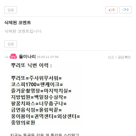
답글
0
0
삭제된 코멘트
삭제된 코멘트입니다.
답글
돌미나리
26-05-11 07:56
신고
|
공감 확인
지구는 둥글듯 같은 개 좆같은 소리말고