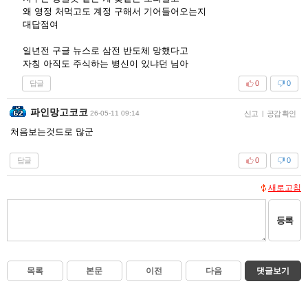
왜 영정 처먹고도 계정 구해서 기어들어오는지
대답점여
일년전 구글 뉴스로 삼전 반도체 망했다고
자칭 아직도 주식하는 병신이 있냐던 님아
답글
0
0
파인망고코코
26-05-11 09:14
신고
|
공감 확인
처음보는것드로 많군
답글
0
0
새로고침
등록
목록
본문
이전
다음
댓글보기