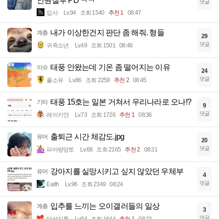
안원잘부 PD ㅋㅋ
댓글
입사
Lv.94
조회 1540
추천 1
08:47
내가 이상한건지 판단 좀 해줘. 형들
계층
29
댓글
귀족소년
Lv.49
조회 1501
08:46
태풍 안왔는데 기온 좀 떨어지는 이유
이슈
24
댓글
풀소유
Lv.86
조회 2259
추천 2
08:45
태풍 15호는 일본 거쳐서 우리나라로 오나!?
기타
9
댓글
레이키얀
Lv.73
조회 1726
추천 1
08:36
출퇴근 시간 체감도.jpg
유머
20
댓글
파아랑망토
Lv.68
조회 2165
추천 2
08:31
강아지를 실망시키고 싶지 않았던 우체부
유머
4
댓글
Earth
Lv.96
조회 2349
08:24
입추를 느끼는 오이갤러들의 일상
계층
3
댓글
달섭지롱
Lv.94
조회 1644
추천 1
08:23