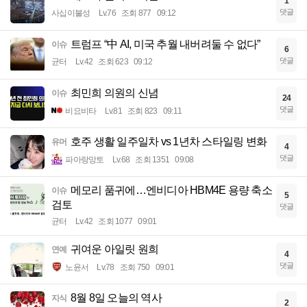
1
댓글
사십이불성
Lv.76
조회 877
09:12
트럼프 “中 AI, 미국 추월 내버려둘 수 없다”
이슈
6
댓글
균터
Lv.42
조회 623
09:12
최민희 의원의 신념
이슈
24
댓글
비요비타
Lv.81
조회 823
09:11
호주 생활 일주일차 vs 1년차 스타일링 변화
유머
4
댓글
파아랑망토
Lv.68
조회 1351
09:08
메모리 품귀에…엔비디아 HBM4E 용량 축소
이슈
5
검토
댓글
균터
Lv.42
조회 1077
09:01
귀여운 아일릿 원희
연예
4
댓글
노윤서
Lv.78
조회 750
09:01
8월 8일 오늘의 역사
지식
2