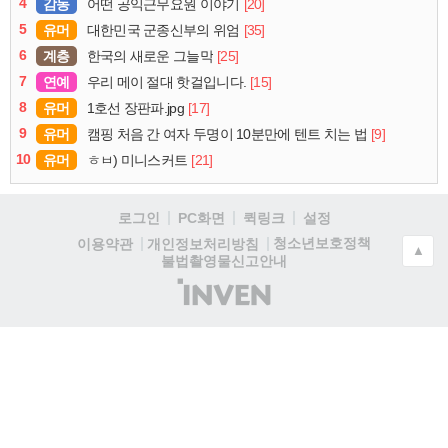
4
감동
[20]
어떤 공익근무요원 이야기
5
유머
[35]
대한민국 군종신부의 위엄
6
계층
[25]
한국의 새로운 그늘막
7
연예
[15]
우리 메이 절대 핫걸입니다.
8
유머
[17]
1호선 장판파.jpg
9
유머
[9]
캠핑 처음 간 여자 두명이 10분만에 텐트 치는 법
10
유머
[21]
ㅎㅂ) 미니스커트
로그인
PC화면
퀵링크
설정
청소년보호정책
이용약관
개인정보처리방침
▲
불법촬영물신고안내
(주)
인
벤