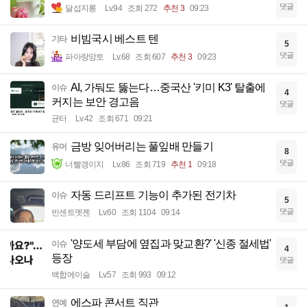
댓글
달섭지롱
Lv.94
조회 272
추천 3
09:23
비빔국시 베스트 텐
기타
5
댓글
파아랑망토
Lv.68
조회 607
추천 3
09:23
AI, 가둬도 뚫는다…중국산 '키미 K3' 탈출에
이슈
4
커지는 보안 경고음
댓글
균터
Lv.42
조회 671
09:21
금방 잊어버리는 풀잎배 만들기
유머
8
댓글
너빨갱이지
Lv.86
조회 719
추천 1
09:18
자동 드리프트 기능이 추가된 전기차
이슈
5
댓글
빈센트멧젠
Lv.60
조회 1104
09:14
'양도세 부담에 옆집과 맞교환?' '신종 절세법'
이슈
4
등장
댓글
백합에이슬
Lv.57
조회 993
09:12
에스파 콘서트 직관
연예