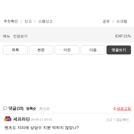
추천확인
신고
스팸신고
공유
스크랩
메뉴
인장보기
EXP 21%
목록
본문
이전
다음
댓글쓰기
댓글
(15)
등록순
|
최신순
새로고침
세프라딘
26-05-11 00:01
신고
|
공감 확인
벤츠도 지리에 상당수 지분 먹히지 않았나?