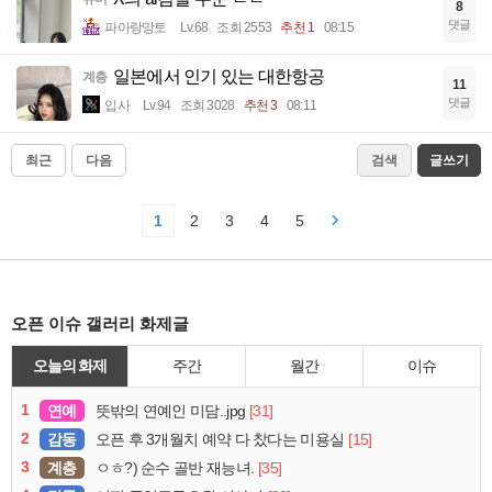
8
댓글
파아랑망토
Lv.68
조회 2553
추천 1
08:15
일본에서 인기 있는 대한항공
계층
11
댓글
입사
Lv.94
조회 3028
추천 3
08:11
최근
다음
검색
글쓰기
1
2
3
4
5
오픈 이슈 갤러리 화제글
오늘의 화제
주간
월간
이슈
1
연예
[31]
뜻밖의 연예인 미담..jpg
2
감동
[15]
오픈 후 3개월치 예약 다 찼다는 미용실
3
계층
[35]
ㅇㅎ?) 순수 골반 재능녀.