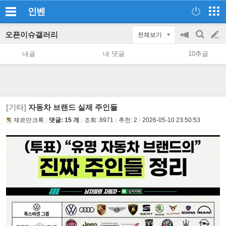
인벤
오픈이슈갤러리
전체보기
공
검
글
지
색
내글
내 댓글
10추글
on/off
쓰
기
[기타]
자동차 브랜드 실제 주인들
제르만크록
댓글: 15 개
조회:
8971
추천:
2
2026-05-10 23:50:53