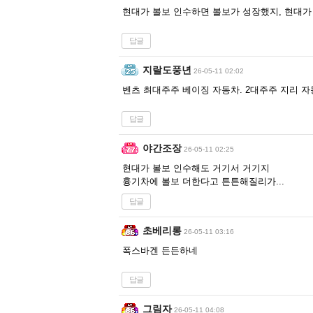
현대가 볼보 인수하면 볼보가 성장했지, 현대가
답글
지랄도풍년
26-05-11 02:02
벤츠 최대주주 베이징 자동차. 2대주주 지리 자
답글
야간조장
26-05-11 02:25
현대가 볼보 인수해도 거기서 거기지
흉기차에 볼보 더한다고 튼튼해질리가...
답글
초베리롱
26-05-11 03:16
폭스바겐 든든하네
답글
그림자
26-05-11 04:08