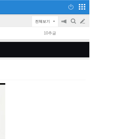
전체보기
공
검
글
지
색
10추글
on/off
쓰
기