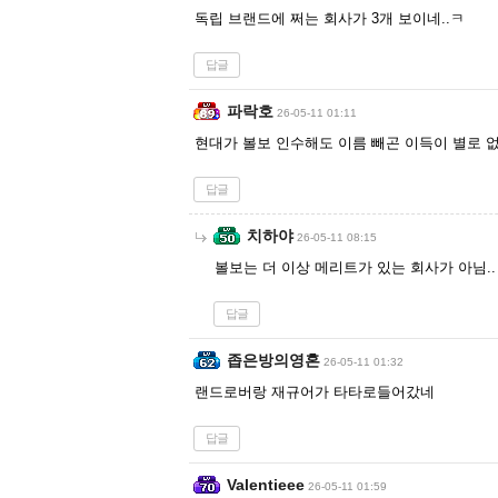
독립 브랜드에 쩌는 회사가 3개 보이네..ㅋ
답글
파락호
26-05-11 01:11
현대가 볼보 인수해도 이름 빼곤 이득이 별로 
답글
치하야
26-05-11 08:15
볼보는 더 이상 메리트가 있는 회사가 아님..
답글
좁은방의영혼
26-05-11 01:32
랜드로버랑 재규어가 타타로들어갔네
답글
Valentieee
26-05-11 01:59