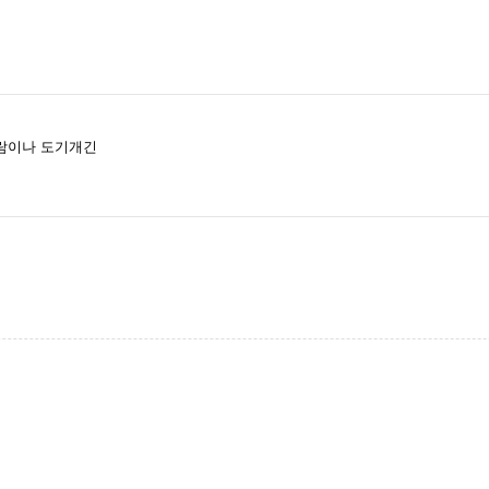
람이나 도기개긴