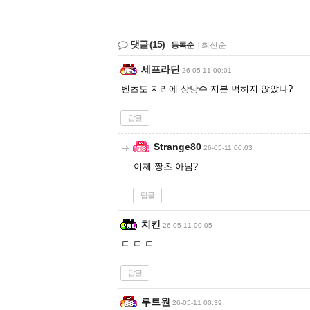
댓글
(15)
등록순
|
최신순
세프라딘
26-05-11 00:01
벤츠도 지리에 상당수 지분 먹히지 않았나?
답글
Strange80
26-05-11 00:03
이제 짱츠 아님?
답글
치킨
26-05-11 00:05
ㄷ ㄷ ㄷ
답글
루트원
26-05-11 00:39