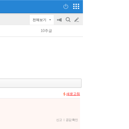
전체보기
공
검
글
지
색
10추글
on/off
쓰
기
새로고침
신고
|
공감 확인