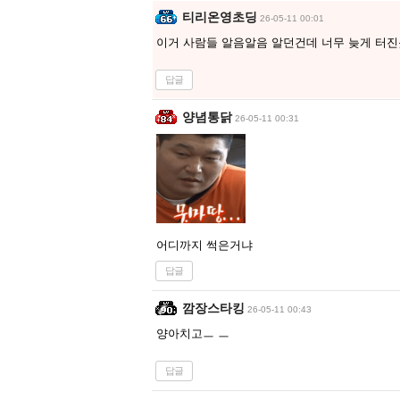
티리온영초딩
26-05-11 00:01
이거 사람들 알음알음 알던건데 너무 늦게 터
답글
양념통닭
26-05-11 00:31
어디까지 썩은거냐
답글
깜장스타킹
26-05-11 00:43
양아치고ㅡ ㅡ
답글