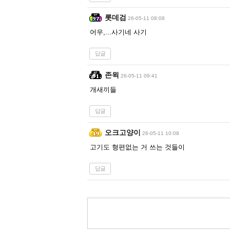
롯데검
26-05-11 08:08
어우,...사기네 사기
답글
존윅
26-05-11 09:41
개새끼들
답글
오크고양이
26-05-11 10:08
고기도 형편없는 거 쓰는 것들이
답글