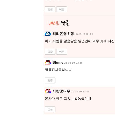
답글
이동
티리온영초딩
26-05-11 00:01
이거 사람들 알음알음 알던건데 너무 늦게 터
답글
이동
Blume
26-05-10 23:56
명륜진사금리ㄷㄷ
답글
사랑꽃나무
26-05-10 23:56
본사가 아주 그 C....발놈들이네
답글