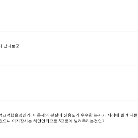
이 났나보군
끄덕끄덕했을것인가. 이문제의 본질이 신용도가 우수한 본사가 저리에 빌려 다
 빌렸으니 이자장사는 하면안되므로 3프로에 빌려주라는것인가.