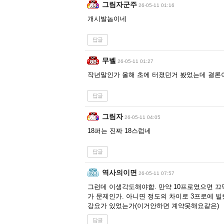
그림자군주
26-05-11 01:16
개시발놈이네
답글
무벨
26-05-11 01:27
작년말인가 올해 초에 터졌던거 봤었는데 결론
답글
그림자
26-05-11 04:05
18퍼는 진짜 18스럽네
답글
역사의이면
26-05-11 07:57
그런데 이생각도해야함. 만약 10프로였으면 
가 문제인가. 아니면 정도의 차이로 3프로에
강요가 있었는가(이거안하면 계약못해요같은)
답글