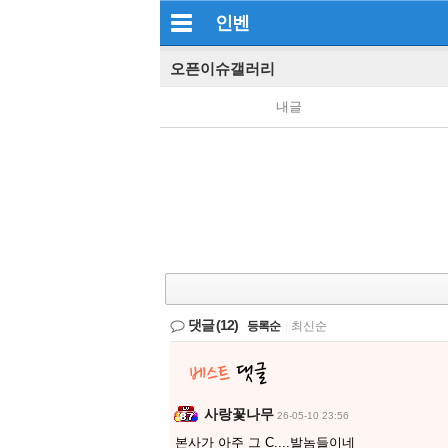
인벤
오픈이슈갤러리
내글
댓글
(12)
등록순
|
최신순
사랑꽃나무
26-05-10 23:56
본사가 아주 그 C....발놈들이네