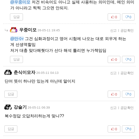
@우중미모
저건 비속어도 아니고 실제 사용하는 의미인데, 메인 의미
가 아니라고 찍찍 그으면 안되지.
답글
0
0
우중미모
26-05-11 19:45
신고
|
공감 확인
@만수r
그건 심화과정이고 영어 시험에 나오는 대로 외우게 하는
게 선생역할임
저거 대충 맞다해줫다가 선다 해석 틀리면 누가책임딤
답글
0
0
춘식이모자
26-05-11 04:13
신고
|
공감 확인
단어 뜻이 하나만 있는게 아닌데 말이지
답글
0
0
강슬기
26-05-11 06:39
신고
|
공감 확인
복수정답 오답처리하는게 맞나??
답글
0
0