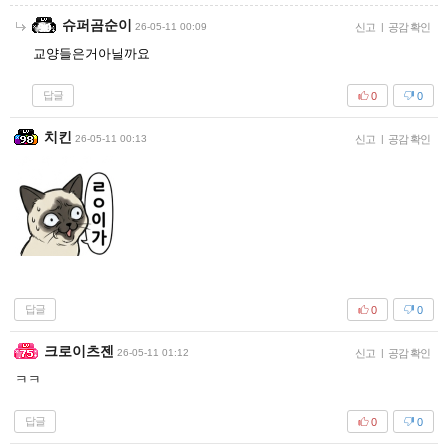
슈퍼곰순이
26-05-11 00:09
신고
|
공감 확인
교양들은거아닐까요
답글
0
0
치킨
26-05-11 00:13
신고
|
공감 확인
답글
0
0
크로이츠젠
26-05-11 01:12
신고
|
공감 확인
ㅋㅋ
답글
0
0