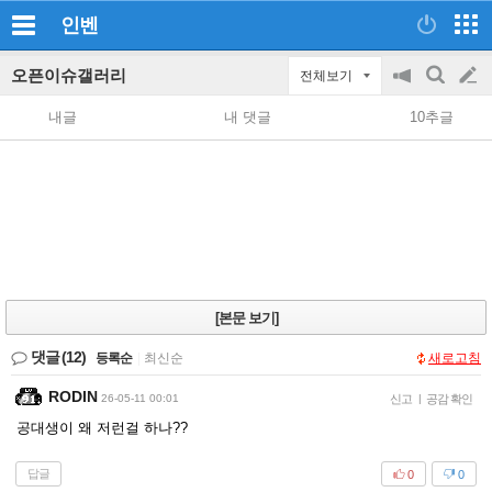
인벤
오픈이슈갤러리
전체보기
공
검
글
지
색
내글
내 댓글
10추글
on/off
쓰
기
[본문 보기]
댓글
(12)
등록순
|
최신순
새로고침
RODIN
26-05-11 00:01
신고
|
공감 확인
공대생이 왜 저런걸 하나??
답글
0
0