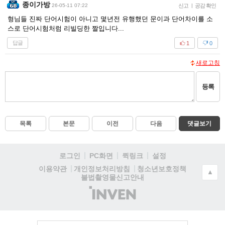
종이가방
26-05-11 07:22
신고
|
공감 확인
형님들 진짜 단어시험이 아니고 몇년전 유행했던 문이과 단어차이를 소
스로 단어시험처럼 리빌딩한 짤입니다...
답글
1
0
새로고침
등록
목록
본문
이전
다음
댓글보기
로그인
PC화면
퀵링크
설정
청소년보호정책
이용약관
개인정보처리방침
▲
불법촬영물신고안내
(주)
인
벤