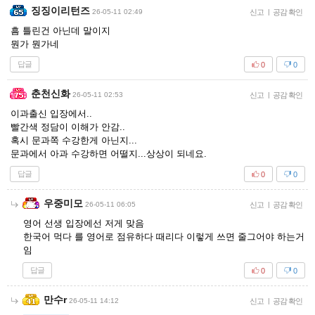
징징이리턴즈
26-05-11 02:49
신고
|
공감 확인
흠 틀린건 아닌데 말이지
뭔가 뭔가네
답글
0
0
춘천신화
26-05-11 02:53
신고
|
공감 확인
이과출신 입장에서..
빨간색 정담이 이해가 안감..
혹시 문과쪽 수강한게 아닌지...
문과에서 아과 수강하면 어떨지...상상이 되네요.
답글
0
0
우중미모
26-05-11 06:05
신고
|
공감 확인
영어 선생 입장에선 저게 맞음
한국어 먹다 를 영어로 점유하다 때리다 이렇게 쓰면 줄그어야 하는거
임
답글
0
0
만수r
26-05-11 14:12
신고
|
공감 확인